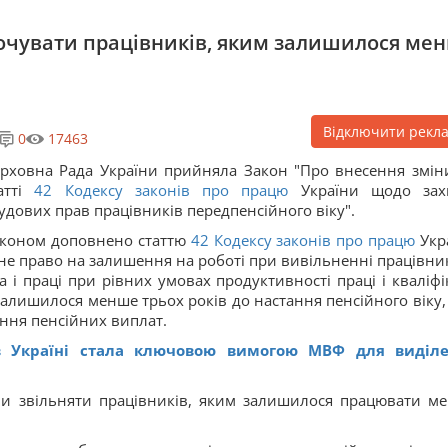
очувати працівників, яким залишилося ме
Відключити рекл
0
17463
рховна Рада України прийняла Закон "Про внесення змін
атті
42
Кодексу законів про працю
України щодо зах
удових прав працівників передпенсійного віку".
коном доповнено статтю
42
Кодексу законів про працю
Укр
не право на залишення на роботі при вивільненні працівник
а і праці при рівних умовах продуктивності праці і кваліфік
алишилося менше трьох років до настання пенсійного віку,
ання пенсійних виплат.
в Україні стала ключовою вимогою МВФ для виділ
ли звільняти працівників, яким залишилося працювати м