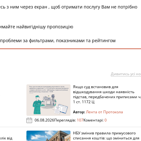
есь з ним через екран , щоб отримати послугу Вам не потрібно
римайте найвигіднішу пропозицію
 проблеми за фильтрами, показниками та рейтингом
Дивитись усі н
Якщо суд встановив для
а
відшкодування шкоди наявність
підстав, передбачених приписами ч
1 ст. 1172 Ц
Автор:
Лента от Протокола
06.08.2026
Переглядів:
107
Коментарі:
0
НБУ змінив правила примусового
лік від
списання коштів: що зміниться для