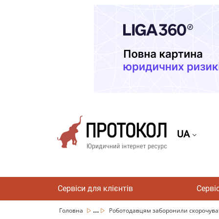
UA
Сервіси для клієнтів
Серві
...
Головна
Роботодавцям заборонили скорочувати