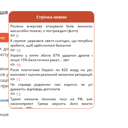
нше
Стрічка новин
Росіяни вчергове атакували Київ: виникли
масштабні пожежі, є постраждалі (фото)
9
аму
8 серпня: церковне свято сьогодні, що потрібно
зробити, щоб здійснилося бажання
и до
10
исту
Україна у липні збила 87% ударних дронів і
лише 15% балістичних ракет, - звіт
10
аїни
Росія платитиме Україні по $20 млрд на рік:
ів у
економіст оцінив реальний механізм репарацій
11
ації
Чи справді родзинки такі корисні, як усі
 при
думають: відповідь дієтологів
13
Трамп неохоче посилює тиск на РФ, але
ення
законопроект Грема змусить його вжити
заходів, - WSJ
10
енше
Саудівська Аравія, Пакистан і Туреччина уклали
угоду про взаємну оборону, - Reuters
12