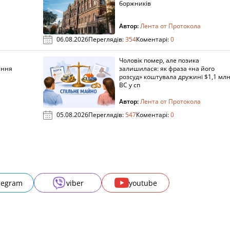
боржників
Автор:
Лента от Протокола
06.08.2026
Переглядів:
354
Коментарі:
0
Чоловік помер, але позика
ання
залишилася: як фраза «на його
розсуд» коштувала дружині $1,1 млн
ВС у сп
Автор:
Лента от Протокола
05.08.2026
Переглядів:
547
Коментарі:
0
legram
viber
youtube