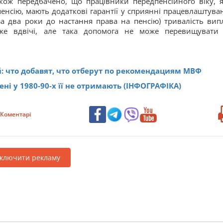
кож передбачено, що працівники передпенсійного віку, 
енсію, мають додаткові гарантії у сприянні працевлаштува
(за два роки до настання права на пенсію) тривалість вип
же вдвічі, але така допомога не може перевищувати
: что добавят, что отберут по рекомендациям МВФ
ені у 1980-90-х її не отримають (ІНФОГРАФІКА)
Коментарі
дключити рекламу