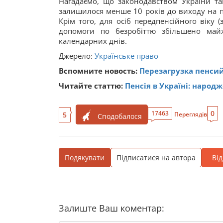
Нагадаємо, що законодавством України та
залишилося менше 10 років до виходу на п
Крім того, для осіб передпенсійного віку 
допомоги по безробіттю збільшено май
календарних днів.
Джерело:
Українське право
Вспомните новость:
Перезагрузка пенсий
Читайте статтю:
Пенсія в Україні: народж
0
17463
5
Переглядів
Сподобалося
Подякувати
Підписатися на автора
Ві
Залиште Ваш коментар: