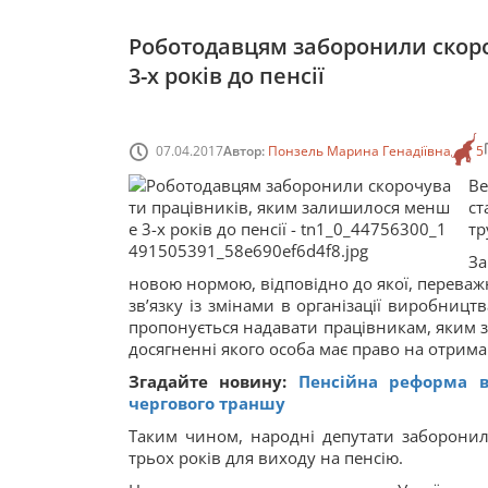
Роботодавцям заборонили скор
3-х років до пенсії
07.04.2017
Автор:
Понзель Марина Генадіївна
5
Ве
ст
тр
За
новою нормою, відповідно до якої, переваж
зв’язку із змінами в організації виробництв
пропонується надавати працівникам, яким з
досягненні якого особа має право на отрим
Згадайте новину:
Пенсійна реформа 
чергового траншу
Таким чином, народні депутати заборони
трьох років для виходу на пенсію.