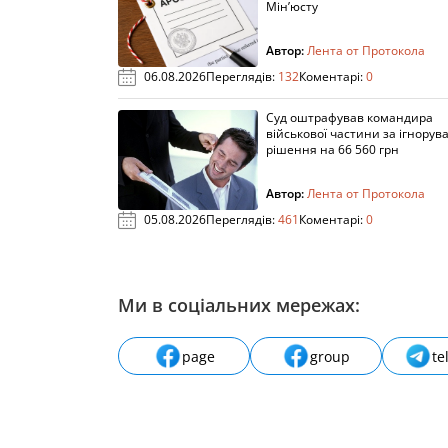
Мін’юсту
Автор:
Лента от Протокола
06.08.2026
Переглядів:
132
Коментарі:
0
Суд оштрафував командира
військової частини за ігнорув
рішення на 66 560 грн
Автор:
Лента от Протокола
05.08.2026
Переглядів:
461
Коментарі:
0
Ми в соціальних мережах:
page
group
te