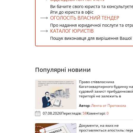
Ви бачите свого юриста та консультуєт
йти до юриста в офіс
ОГОЛОСІТЬ ВЛАСНИЙ ТЕНДЕР
Про надання юридичної послуги та от
КАТАЛОГ ЮРИСТІВ
Пошук виконавця для вирішення Вашої
Популярні новини
Право співвласника
багатоквартирного будинку н
судовий захист прибудинкової
території не залежить в
Автор:
Лента от Протокола
07.08.2026
Переглядів:
58
Коментарі:
0
Документи, на яких не
проставляється апостиль: пере