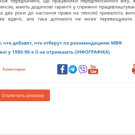
кож передбачено, що працівники передпенсійного віку, 
енсію, мають додаткові гарантії у сприянні працевлаштува
(за два роки до настання права на пенсію) тривалість вип
же вдвічі, але така допомога не може перевищувати
: что добавят, что отберут по рекомендациям МВФ
ені у 1980-90-х її не отримають (ІНФОГРАФІКА)
Коментарии
Отключить рекламу