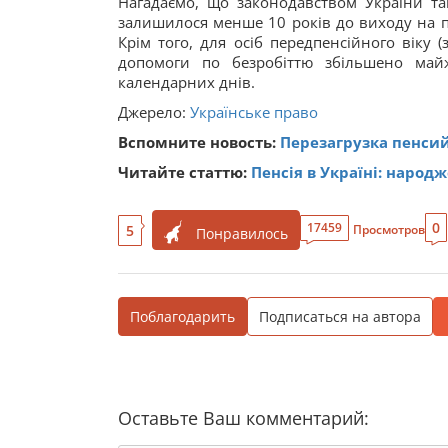
Нагадаємо, що законодавством України та
залишилося менше 10 років до виходу на п
Крім того, для осіб передпенсійного віку 
допомоги по безробіттю збільшено май
календарних днів.
Джерело:
Українське право
Вспомните новость:
Перезагрузка пенсий
Читайте статтю:
Пенсія в Україні: народж
0
17459
5
Просмотров
Понравилось
Поблагодарить
Подписаться на автора
Оставьте Ваш комментарий: