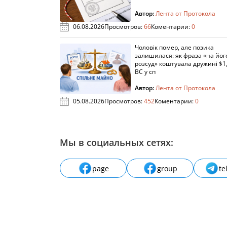
Автор:
Лента от Протокола
06.08.2026
Просмотров:
66
Коментарии:
0
Чоловік помер, але позика
залишилася: як фраза «на йог
розсуд» коштувала дружині $1,
ВС у сп
Автор:
Лента от Протокола
05.08.2026
Просмотров:
452
Коментарии:
0
Мы в социальных сетях:
page
group
te