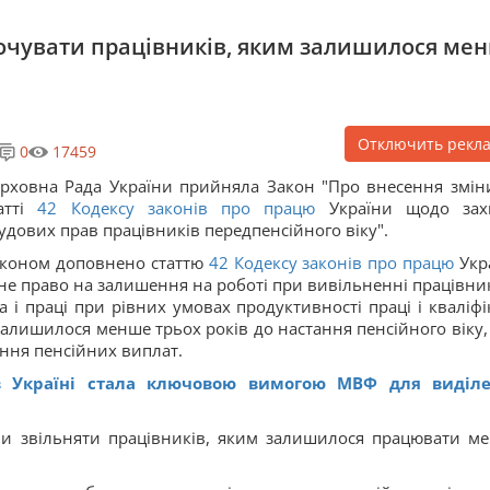
очувати працівників, яким залишилося ме
Отключить рекл
0
17459
рховна Рада України прийняла Закон "Про внесення змін
атті
42
Кодексу законів про працю
України щодо зах
удових прав працівників передпенсійного віку".
коном доповнено статтю
42
Кодексу законів про працю
Укр
не право на залишення на роботі при вивільненні працівник
а і праці при рівних умовах продуктивності праці і кваліфік
алишилося менше трьох років до настання пенсійного віку,
ання пенсійних виплат.
в Україні стала ключовою вимогою МВФ для виділ
ли звільняти працівників, яким залишилося працювати м