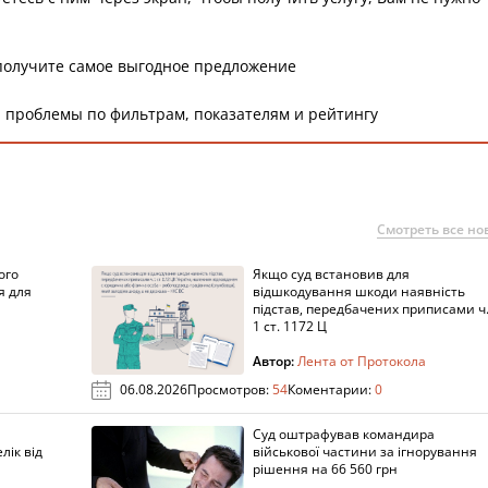
получите самое выгодное предложение
 проблемы по фильтрам, показателям и рейтингу
Смотреть все но
ого
Якщо суд встановив для
я для
відшкодування шкоди наявність
підстав, передбачених приписами ч
1 ст. 1172 Ц
Автор:
Лента от Протокола
06.08.2026
Просмотров:
54
Коментарии:
0
Суд оштрафував командира
лік від
військової частини за ігнорування
рішення на 66 560 грн