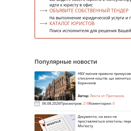
идти к юристу в офис
ОБЪЯВИТЕ СОБСТВЕННЫЙ ТЕНДЕР
На выполнение юридической услуги и 
КАТАЛОГ ЮРИСТОВ
Поиск исполнителя для решения Вашей
Популярные новости
НБУ змінив правила примусов
списання коштів: що змінитьс
боржників
Автор:
Лента от Протокола
06.08.2026
Просмотров:
218
Коментарии:
0
Документи, на яких не
проставляється апостиль: пере
Мін’юсту