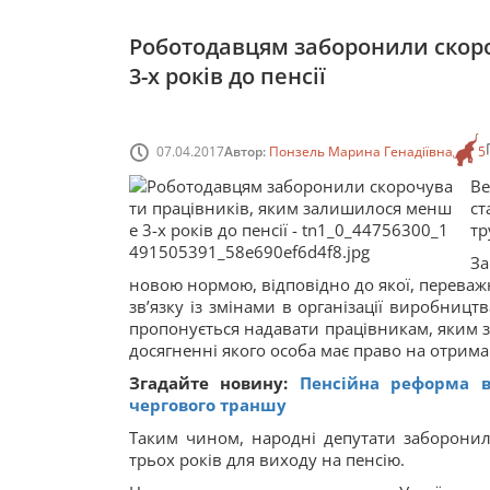
Роботодавцям заборонили скор
3-х років до пенсії
07.04.2017
Автор:
Понзель Марина Генадіївна
5
Ве
ст
тр
За
новою нормою, відповідно до якої, переваж
зв’язку із змінами в організації виробництв
пропонується надавати працівникам, яким з
досягненні якого особа має право на отрим
Згадайте новину:
Пенсійна реформа 
чергового траншу
Таким чином, народні депутати заборони
трьох років для виходу на пенсію.