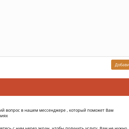
Добав
ий вопрос в нашем мессенджере , который поможет Вам
виях
етесь с ним через экран, чтобы получить услугу, Вам не нужно