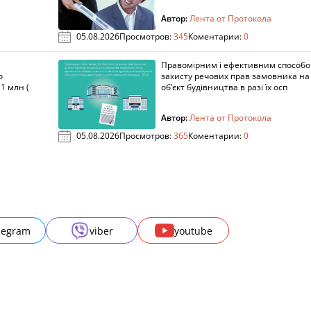
Автор:
Лента от Протокола
05.08.2026
Просмотров:
345
Коментарии:
0
Правомірним і ефективним способ
о
захисту речових прав замовника на
1 млн (
об’єкт будівництва в разі їх осп
Автор:
Лента от Протокола
05.08.2026
Просмотров:
365
Коментарии:
0
legram
viber
youtube