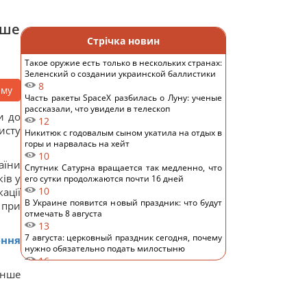
нше
Стрічка новин
Такое оружие есть только в нескольких странах:
Зеленский о создании украинской баллистики
8
аму
Часть ракеты SpaceX разбилась о Луну: ученые
рассказали, что увидели в телескоп
и до
12
исту
Никитюк с годовалым сыном укатила на отдых в
горы и нарвалась на хейт
10
аїни
Спутник Сатурна вращается так медленно, что
ів у
его сутки продолжаются почти 16 дней
10
ації
В Украине появится новый праздник: что будут
 при
отмечать 8 августа
13
7 августа: церковный праздник сегодня, почему
ення
нужно обязательно подать милостыню
16
Нацбанк ослабил гривню: официальный курс
енше
валют на пятницу
10