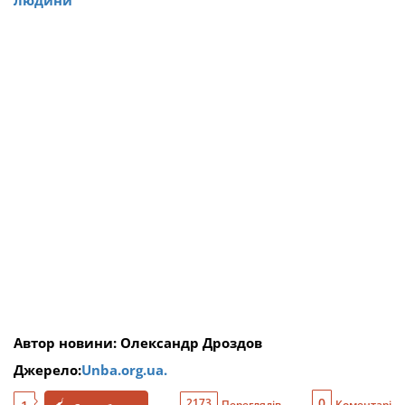
людини
Автор новини: Олександр Дроздов
Джерело:
Unba.org.ua.
0
2173
Переглядів
Коментарі