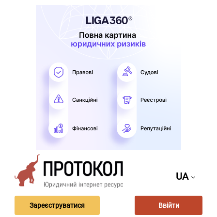
UA
Зареєструватися
Ввійти