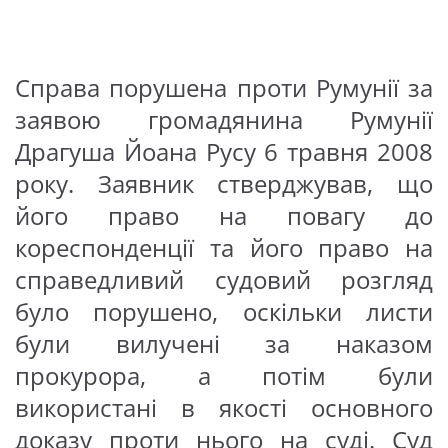
Справа порушен
а
проти Румунії за
заявою громадянин
а
Румунії
Драгуш
а
Йоан
а
Русу 6 травня 2008
року. Заявник стверджував, що
його право на повагу до
кореспонденції та його право на
справедливий судовий розгляд
було порушено, оскільки листи
були вилучені за наказом
прокурора, а потім були
використані в якості основного
доказу проти нього на суді.
Суд