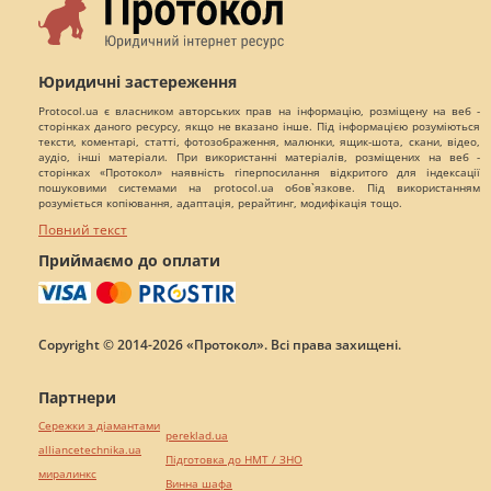
Юридичні застереження
Protocol.ua є власником авторських прав на інформацію, розміщену на веб -
сторінках даного ресурсу, якщо не вказано інше. Під інформацією розуміються
тексти, коментарі, статті, фотозображення, малюнки, ящик-шота, скани, відео,
аудіо, інші матеріали. При використанні матеріалів, розміщених на веб -
сторінках «Протокол» наявність гіперпосилання відкритого для індексації
пошуковими системами на protocol.ua обов`язкове. Під використанням
розуміється копіювання, адаптація, рерайтинг, модифікація тощо.
Повний текст
Приймаємо до оплати
Copyright © 2014-2026 «Протокол». Всі права захищені.
Партнери
Сережки з діамантами
pereklad.ua
alliancetechnika.ua
Підготовка до НМТ / ЗНО
миралинкс
Винна шафа