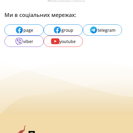
Ми в соціальних мережах:
page
group
telegram
viber
youtube