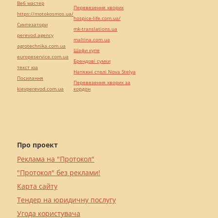
Веб мастер
Перевезення хворих
https://motokosmos.ua/
hospice-life.com.ua/
Синтезатори
mk-translations.ua
perevod.agency
maltina.com.ua
agrotechnika.com.ua
Шафи купе
europeservice.com.ua
Брендові сумки
текст юа
Натяжні стелі Nova Stelya
Посилання
Перевезення хворих за
kievperevod.com.ua
кордон
Про проект
Реклама на "Протокол"
"Протокол" без реклами!
Карта сайту
Тендер на юридичну послугу
Угода користувача