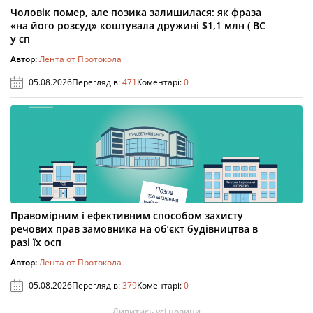
Чоловік помер, але позика залишилася: як фраза
«на його розсуд» коштувала дружині $1,1 млн ( ВС
у сп
Автор:
Лента от Протокола
05.08.2026
Переглядів:
471
Коментарі:
0
Правомірним і ефективним способом захисту
речових прав замовника на об’єкт будівництва в
разі їх осп
Автор:
Лента от Протокола
05.08.2026
Переглядів:
379
Коментарі:
0
Дивитись усі новини