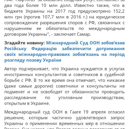
два года более 10 млн долл. Известно также, что в
бюджете Украины на 2017 год предусмотрено 152,2
млн грн (против 107,7 млн в 2016 г.) на юридическое
сопровождение разрешения споров с РФ, связанных с
нарушением ее обязательств по международным
договорам Украины", - заключает Самар.
Згадайте новину:
Міжнародний Суд ООН зобов’язав
Російську Федерацію забезпечити дотримання
своїх міжнародно-правових зобов’язань на період
розгляду позову України
Автор подчеркивает, что Украина нуждается в услугах
иностранных консультантов и советников в судебной
борьбе с РФ. В то же время она отмечает, что никакие
(даже самые дорогие) советники и консультанты не
подменят и не освободят от обязанности проводить
расследование по уголовным производствам,
открытым в Украине.
Международный суд ООН в Гааге 19 апреля огласил
решение, которым частично удовлетворил запрос
Украины о применении временных мер в отношении