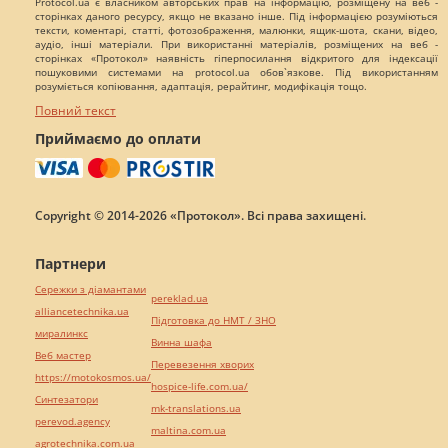
Protocol.ua є власником авторських прав на інформацію, розміщену на веб -
сторінках даного ресурсу, якщо не вказано інше. Під інформацією розуміються
тексти, коментарі, статті, фотозображення, малюнки, ящик-шота, скани, відео,
аудіо, інші матеріали. При використанні матеріалів, розміщених на веб -
сторінках «Протокол» наявність гіперпосилання відкритого для індексації
пошуковими системами на protocol.ua обов`язкове. Під використанням
розуміється копіювання, адаптація, рерайтинг, модифікація тощо.
Повний текст
Приймаємо до оплати
Copyright © 2014-2026 «Протокол». Всі права захищені.
Партнери
Сережки з діамантами
pereklad.ua
alliancetechnika.ua
Підготовка до НМТ / ЗНО
миралинкс
Винна шафа
Веб мастер
Перевезення хворих
https://motokosmos.ua/
hospice-life.com.ua/
Синтезатори
mk-translations.ua
perevod.agency
maltina.com.ua
agrotechnika.com.ua