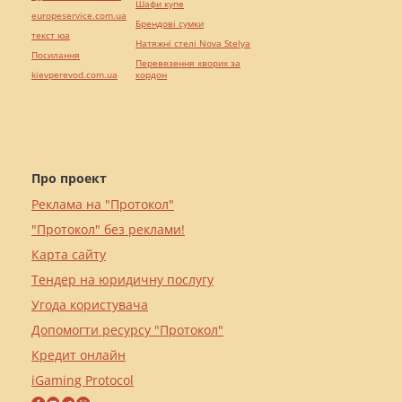
Шафи купе
europeservice.com.ua
Брендові сумки
текст юа
Натяжні стелі Nova Stelya
Посилання
Перевезення хворих за
kievperevod.com.ua
кордон
Про проект
Реклама на "Протокол"
"Протокол" без реклами!
Карта сайту
Тендер на юридичну послугу
Угода користувача
Допомогти ресурсу "Протокол"
Кредит онлайн
iGaming Protocol