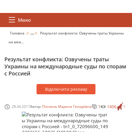
Меню
...
Головна
Результат конфликта: Озвучены траты Украины
на меж...
Результат конфликта: Озвучены траты
Украины на международные суды по спорам
с Россией
Відключити рекламу
1
1406
28.04.2017
Автор:
Понзель Марина Генадіївна
1