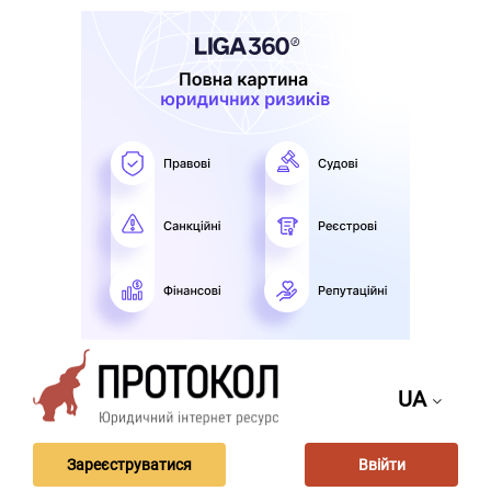
UA
Зареєструватися
Ввійти