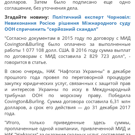
долларов. Затем было подписано еще одно
соглашение, без уточнения дела.
Згадайте новину:
Політичний експерт Чорновіл:
Невиконання Росією рішення Міжнародного суду
ООН спричинить “серйозний скандал”
"Согласно документам в 2015 году по договору с МИД
Covington&Burling было оплачено за выполненные
работы 1 077 108 долл. США. В 2016 году сумма выплат
по договорам с МИД составила 2 829 723 долл", -
говорится в статье.
В свою очередь, НАК "Нафтогаз Украины" в декабре
прошлого года провел по переговорной процедуре
закупку юридических услуг, связанных с защитой прав
и интересов Украины по иску в Международный
трибунал ООН по морскому праву. Победила
Covington&Burling. Сумма договора составила 6,31 млн
долларов, а срок его действия — до 31 декабря 2017
года.
"Итого, только приведенные здесь суммы,
проплаченные одной компании, привлеченной МИД и
НАК "Нафтогаз" за оказание сходных услуг, составляет за