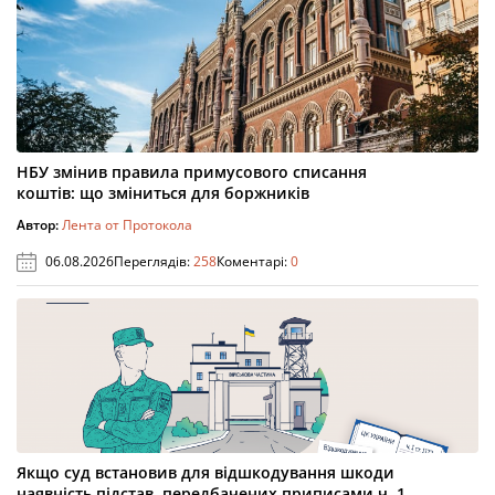
НБУ змінив правила примусового списання
коштів: що зміниться для боржників
Автор:
Лента от Протокола
06.08.2026
Переглядів:
258
Коментарі:
0
Якщо суд встановив для відшкодування шкоди
наявність підстав, передбачених приписами ч. 1