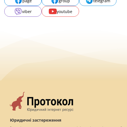
page
group
telegram
viber
youtube
Юридичні застереження