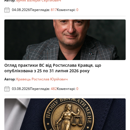
Автор:
Буняк Валерій Сергійович
04.08.2026
Переглядів:
817
Коментарі:
0
Огляд практики ВС від Ростислава Кравця, що
опублікована з 25 по 31 липня 2026 року
Автор:
Кравець Ростислав Юрійович
03.08.2026
Переглядів:
482
Коментарі:
0