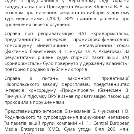
Один з представників у Верховному Суді України
кандидата на пост Президента України Ющенко В. А. за
позовом про визнання результатів виборів у другому
турі недійсними. (2004). ВРУ прийняв рішення про
проведення переголосування.
Справа про реприватизацію ВАТ «Криворіжсталь»,
представництво інтересів промислово-фінансового
консорціуму «Інвестиційно - металургійний союз»
(фактично бізнесменів В. Пінчука та Р. Ахметова). За
результатами рішень судів спірний пакет акцій ВАТ
«Криворіжсталь» було повернуто у державну власність і
повторно продано з публічних торгів.
Справа з питань законності приватизації
Нікопольського заводу феросплавів, представництво
інтересів консорціуму «Придніпров’я» (бізнесмен В.
Пінчук). У підсумку ВРУ визнав приватизацію, такою що
проходила з порушеннями.
Представництво інтересів бізнесменів Б. Фуксмана і О.
Роднянського та супроводження відчуження належних
їм пакетів акцій групи компаній «1+1» Central European
Media Enterprises (CME). Сума угоди біля 200 млн.