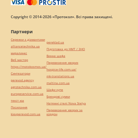
Copyright © 2014-2026 «Протокол». Всі права захищені.
Партнери
Сережки з діамантами
pereklad.ua
alliancetechnika.ua
Підготовка до НМТ / ЗНО
миралинкс
Винна шафа
Веб мастер
Перевезення хворих
https://motokosmos.ua/
hospice-life.com.ua/
Синтезатори
mk-translations.ua
perevod.agency
maltina.com.ua
agrotechnika.com.ua
Шафи купе
europeservice.com.ua
Брендові сумки
текст юа
Натяжні стелі Nova Stelya
Посилання
Перевезення хворих за
kievperevod.com.ua
кордон