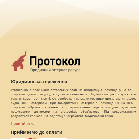
Юридичні застереження
Protocol.ua є власником авторських прав на інформацію, розміщену на веб -
сторінках даного ресурсу, якщо не вказано інше. Під інформацією розуміються
тексти, коментарі, статті, фотозображення, малюнки, ящик-шота, скани, відео,
аудіо, інші матеріали. При використанні матеріалів, розміщених на веб -
сторінках «Протокол» наявність гіперпосилання відкритого для індексації
пошуковими системами на protocol.ua обов`язкове. Під використанням
розуміється копіювання, адаптація, рерайтинг, модифікація тощо.
Повний текст
Приймаємо до оплати