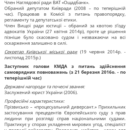
Член Наглядової ради ВАТ «Ощадбанк».
Обраний депутатом Київради (2008 – по теперішній
час). Працював в Комісії з питань правопорядку,
регламенту та депутатської етики.
Член Вищої ради юстиції – обраний за квотою з’їзду
адвокатів України (27 квітня 2014р), проте це рішення
пізніше було скасовано судом і незважаючи на всі
оскарження залишено в силі.
Секретар Київської міської ради
(19 червня 2014р. -
листопад 2015р.)
Заступник голови КМДА з питань здійснення
самоврядних повноважень (з 21 березня 2016о. - по
теперішній час)
Державні нагороди та почесні звання:
Заслужений юрист України (2006).
Професійні характеристики:
Прізвисько – «процесуальний диверсант.» Прихильник
застосування прецедентів Європейського суду з прав
людини при розгляді справ національними судами.
Практикує у спорах укладення мирових угод, спеціаліст