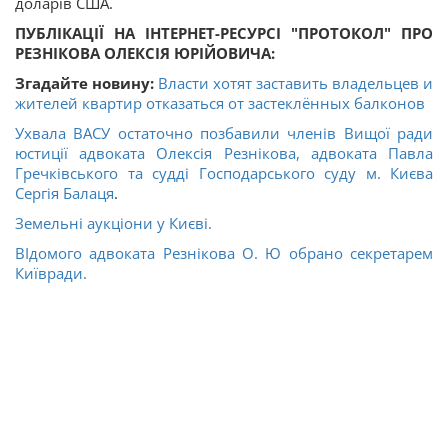
доларів США.
ПУБЛІКАЦІЇ НА ІНТЕРНЕТ-РЕСУРСІ "ПРОТОКОЛ" ПРО
РЕЗНІКОВА ОЛЕКСІЯ ЮРІЙОВИЧА:
Згадайте новину:
Власти хотят заставить владельцев и
жителей квартир отказаться от застеклённых балконов
Ухвала ВАСУ остаточно позбавили членів Вищої ради
юстиції адвоката Олексія Резнікова, адвоката Павла
Гречківського та судді Господарського суду м. Києва
Сергія Балаця
.
Земельні аукціони у Києві.
ВІдомого адвоката Резнікова О. Ю обрано секретарем
Київради.