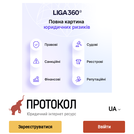
UA
Зареєструватися
Ввійти