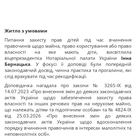
Житло з умовами
Питання захисту прав дітей під час вчинення
правочинів щодо майна, право користування або право
власності на яке мають діти, висвітлила
віцепрезидентка Нотаріальної палати України
Інна
Бернацька
. У фокусі її доповіді були попередній
законодавчий досвід, чинна практика та прогалини, які
слід врахувати під час рекодифікації.
Доповідачка нагадала про закони № 3265-IX від
14.07.2023 «Про внесення змін до деяких законодавчих
актів України щодо забезпечення захисту права
власності та інших речових прав на нерухоме майно,
що належать дітям та підопічним особам» та № 4824-IX
від 25.03.2026 «Про внесення змін до деяких
законодавчих актів України щодо вдосконалення
порядку вчинення правочинів в інтересах малолітніх та
неповнолітніх осіб».