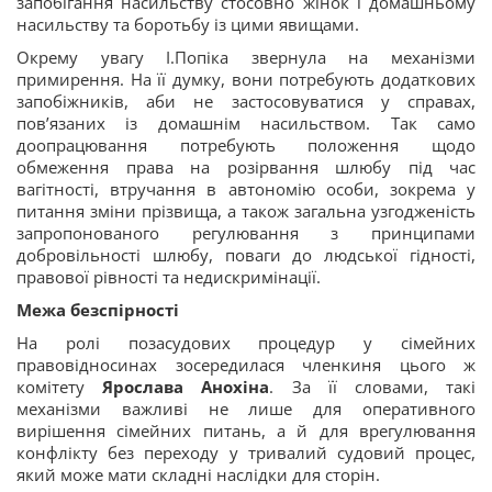
запобігання насильству стосовно жінок і домашньому
насильству та боротьбу із цими явищами.
Окрему увагу І.Попіка звернула на механізми
примирення. На її думку, вони потребують додаткових
запобіжників, аби не застосовуватися у справах,
пов’язаних із домашнім насильством. Так само
доопрацювання потребують положення щодо
обмеження права на розірвання шлюбу під час
вагітності, втручання в автономію особи, зокрема у
питання зміни прізвища, а також загальна узгодженість
запропонованого регулювання з принципами
добровільності шлюбу, поваги до людської гідності,
правової рівності та недискримінації.
Межа безспірності
На ролі позасудових процедур у сімейних
правовідносинах зосередилася членкиня цього ж
комітету
Ярослава Анохіна
. За її словами, такі
механізми важливі не лише для оперативного
вирішення сімейних питань, а й для врегулювання
конфлікту без переходу у тривалий судовий процес,
який може мати складні наслідки для сторін.