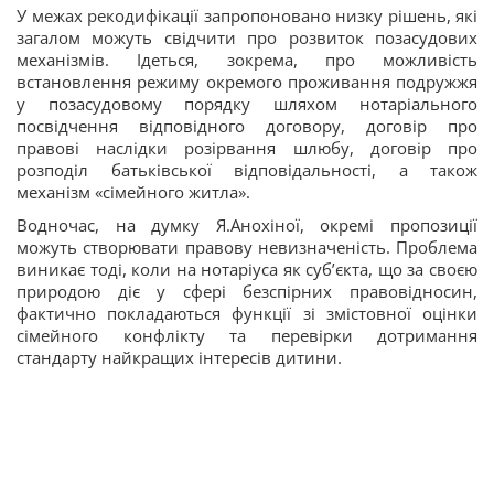
У межах рекодифікації запропоновано низку рішень, які
загалом можуть свідчити про розвиток позасудових
механізмів. Ідеться, зокрема, про можливість
встановлення режиму окремого проживання подружжя
у позасудовому порядку шляхом нотаріального
посвідчення відповідного договору, договір про
правові наслідки розірвання шлюбу, договір про
розподіл батьківської відповідальності, а також
механізм «сімейного житла».
Водночас, на думку Я.Анохіної, окремі пропозиції
можуть створювати правову невизначеність. Проблема
виникає тоді, коли на нотаріуса як суб’єкта, що за своєю
природою діє у сфері безспірних правовідносин,
фактично покладаються функції зі змістовної оцінки
сімейного конфлікту та перевірки дотримання
стандарту найкращих інтересів дитини.