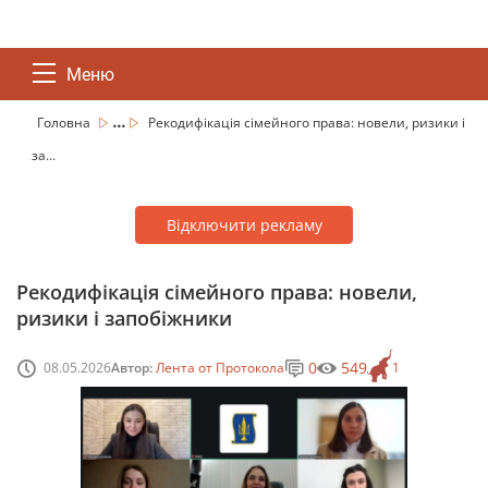
Меню
...
Головна
Рекодифікація сімейного права: новели, ризики і
за...
Відключити рекламу
Рекодифікація сімейного права: новели,
ризики і запобіжники
0
549
08.05.2026
Автор:
Лента от Протокола
1