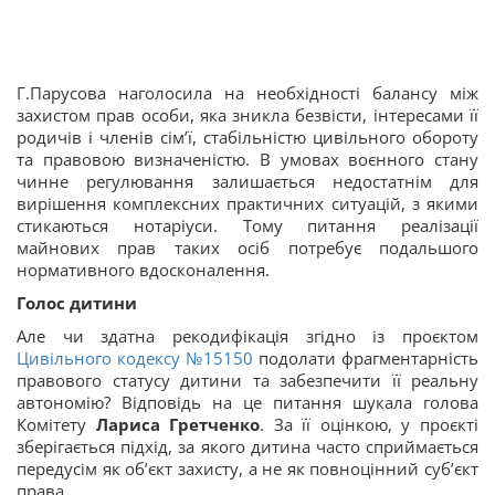
Г.Парусова наголосила на необхідності балансу між
захистом прав особи, яка зникла безвісти, інтересами її
родичів і членів сім’ї, стабільністю цивільного обороту
та правовою визначеністю. В умовах воєнного стану
чинне регулювання залишається недостатнім для
вирішення комплексних практичних ситуацій, з якими
стикаються нотаріуси. Тому питання реалізації
майнових прав таких осіб потребує подальшого
нормативного вдосконалення.
Голос дитини
Але чи здатна рекодифікація згідно із проєктом
Цивільного кодексу
№15150
подолати фрагментарність
правового статусу дитини та забезпечити її реальну
автономію? Відповідь на це питання шукала голова
Комітету
Лариса Гретченко
. За її оцінкою, у проєкті
зберігається підхід, за якого дитина часто сприймається
передусім як об’єкт захисту, а не як повноцінний суб’єкт
права.