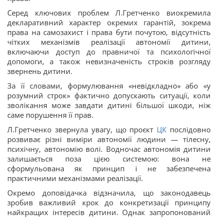
Серед ключових проблем Л.Гретченко виокремила
декларативний характер окремих гарантій, зокрема
права на самозахист і права бути почутою, відсутність
чітких механізмів реалізації автономії дитини,
включаючи доступ до правничої та психологічної
допомоги, а також невизначеність строків розгляду
звернень дитини.
За її словами, формулювання «невідкладно» або «у
розумний строк» фактично допускають ситуації, коли
зволікання може завдати дитині більшої шкоди, ніж
саме порушення її прав.
Л.Гретченко звернула увагу, що проєкт
ЦК
послідовно
розвиває різні виміри автономії людини — тілесну,
психічну, автономію волі. Водночас автономія дитини
залишається поза цією системою: вона не
сформульована як принцип і не забезпечена
практичними механізмами реалізації.
Окремо доповідачка відзначила, що законодавець
зробив важливий крок до конкретизації принципу
найкращих інтересів дитини. Однак запропонований