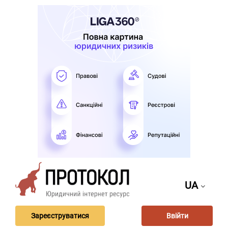
UA
Зареєструватися
Ввійти