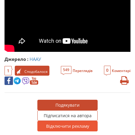
Джерело :
НААУ
0
549
1
Переглядів
Коментарі
Сподобалося
Подякувати
Підписатися на автора
Відключити рекламу