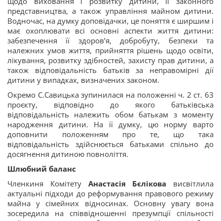
щодо виховання і розвитку дитини, її законного
представництва, а також управління майном дитини.
Водночас, на думку доповідачки, це поняття є ширшим і
має охоплювати всі основні аспекти життя дитини:
забезпечення її здоров’я, добробуту, безпеки та
належних умов життя, прийняття рішень щодо освіти,
лікування, розвитку здібностей, захисту прав дитини, а
також відповідальність батьків за неправомірні дії
дитини у випадках, визначених законом.
Окремо С.Савицька зупинилася на положенні ч. 2 ст. 63
проєкту, відповідно до якого батьківська
відповідальність належить обом батькам з моменту
народження дитини. На її думку, цю норму варто
доповнити положенням про те, що така
відповідальність здійснюється батьками спільно до
досягнення дитиною повноліття.
Шлюбний баланс
Членкиня Комітету
Анастасія Бєлікова
висвітлила
актуальні підходи до реформування правового режиму
майна у сімейних відносинах. Основну увагу вона
зосередила на співвідношенні презумпції спільності