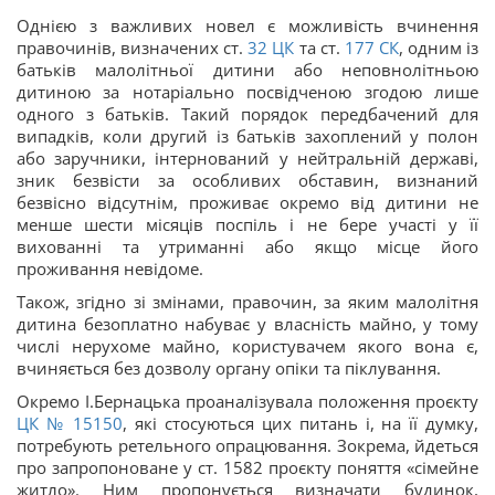
Однією з важливих новел є можливість вчинення
правочинів, визначених ст.
32
ЦК
та ст.
177
СК
, одним із
батьків малолітньої дитини або неповнолітньою
дитиною за нотаріально посвідченою згодою лише
одного з батьків. Такий порядок передбачений для
випадків, коли другий із батьків захоплений у полон
або заручники, інтернований у нейтральній державі,
зник безвісти за особливих обставин, визнаний
безвісно відсутнім, проживає окремо від дитини не
менше шести місяців поспіль і не бере участі у її
вихованні та утриманні або якщо місце його
проживання невідоме.
Також, згідно зі змінами, правочин, за яким малолітня
дитина безоплатно набуває у власність майно, у тому
числі нерухоме майно, користувачем якого вона є,
вчиняється без дозволу органу опіки та піклування.
Окремо І.Бернацька проаналізувала положення проєкту
ЦК
№ 15150
, які стосуються цих питань і, на її думку,
потребують ретельного опрацювання. Зокрема, йдеться
про запропоноване у ст. 1582 проєкту поняття «сімейне
житло». Ним пропонується визначати будинок,