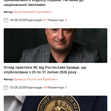
національної імплемен
Автор:
Буняк Валерій Сергійович
04.08.2026
Переглядів:
811
Коментарі:
0
Огляд практики ВС від Ростислава Кравця, що
опублікована з 25 по 31 липня 2026 року
Автор:
Кравець Ростислав Юрійович
03.08.2026
Переглядів:
464
Коментарі:
0