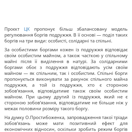
Проєкт
ЦК
пропонує більш збалансовану модель
регулювання боргів подружжя. В її основі — поділ таких
боргів на три види: особисті, солідарні та спільні.
За особистими боргами кожен із подружжя відповідає
своїм особистим майном, а також часткою у спільному
майні після її виділення в натурі. За солідарними
боргами обоє з подружжя відповідають усім своїм
майном — як спільним, так і особистим. Спільні борги
пропонується виконувати за рахунок спільного майна
подружжя, а той із подружжя, хто є стороною
зобов’язання, відповідатиме також своїм особистим
майном. При цьому другий із подружжя, який не є
стороною зобов’язання, відповідатиме не більше ніж у
межах половини розміру такого боргу.
На думку О.Простибоженка, запровадження такої тріади
зобов’язань може мати позитивний ефект для
економічних відносин, оскільки зробить режим боргів