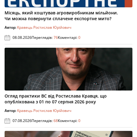
Місяць, який коштував агровиробникам мільйони.
Чи можна повернути сплачене експортне мито?
Автор:
Кравець Ростислав Юрійович
08.08.2026
Переглядів:
76
Коментарі:
0
Огляд практики ВС від Ростислава Кравця, що
опублікована з 01 по 07 серпня 2026 року
Автор:
Кравець Ростислав Юрійович
07.08.2026
Переглядів:
68
Коментарі:
0