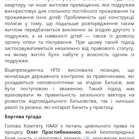
квартиру чи інше житлове приміщення, яке подружжя
використовує для спільного постійного проживання та
проживання їхніх дітей. Проблемність цієї конструкції
полягає у тому, що подальше розпорядження таким
житлом передбачається виключно за згодою другого з
подружжя, а за наявності дітей — також із дозволу
органу опіки та піклування. При цьому такий підхід
застосовуватиметься незалежно від правового статусу,
на якому житло було набуте у власність одним із
подружжя.
Віцепрезидентка НПУ висловила позицію, що
мінімізація державного контролю за правочинами, які
укладаються неповнолітніми за згодою батьків, має
бути поступовою і зваженою. Такий підхід має
враховувати як правильність загального вектора на
розвиток відповідального батьківства, так і нинішні
реалії та ризики, які нотаріат бачить у практиці.
Боргова тріада
Голова Комітету НААУ з питань цивільного права та
процесу
Олег Простибоженко
, який безпосередньо
брав участь у підготовці проєкту
ЦК
, присвятив виступ