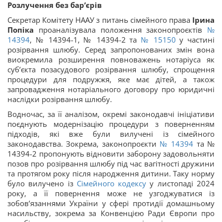
Розлучення без бар’єрів
Секретар Комітету НААУ з питань сімейного права
Ірина
Попіка
проаналізувала положення законопроєктів
№
14394
, № 14394-1, № 14394-2 та
№ 15150
у частині
розірвання шлюбу. Серед запропонованих змін вона
виокремила розширення повноважень нотаріуса як
суб’єкта позасудового розірвання шлюбу, спрощення
процедури для подружжя, яке має дітей, а також
запровадження нотаріального договору про юридичні
наслідки розірвання шлюбу.
Водночас, за її аналізом, окремі законодавчі ініціативи
поєднують модернізацію процедури з поверненням
підходів, які вже були вилучені із сімейного
законодавства. Зокрема, законопроєкти
№ 14394
та №
14394-2 пропонують відновити заборону задовольняти
позов про розірвання шлюбу під час вагітності дружини
та протягом року після народження дитини. Таку норму
було вилучено із
Сімейного кодексу
у листопаді 2024
року, а її повернення може не узгоджуватися із
зобов’язаннями України у сфері протидії домашньому
насильству, зокрема за Конвенцією Ради Європи про