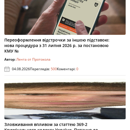
Переоформлення відстрочки за іншою підставою:
нова процедура з 31 липня 2026 р. за постановою
КМУ №
Автор:
Лента от Протокола
04.08.2026
Переглядів:
500
Коментарі:
0
Зловживання впливом за статтею 369-2
Кримінального кодексу України. Питання до