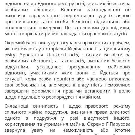
відомостей до Єдиного реєстру осіб, зниклих безвісти за
особливих обставин. Водночас законодавство не
виключає паралельного звернення до суду із заявою
про визнання такої особи безвісно відсутньою або
оголошення її померлою. Це, за словами доповідачки,
може створювати ризик накладання правових статусів.
Окремий блок виступу стосувався практичних проблем,
які виникають у нотаріальній діяльності та цивільному
обігу. Зростання кількості осіб, зниклих безвісти за
особливих обставин, а також осіб, визнаних безвісно
відсутніми, ускладнює врегулювання майнових
відносин, учасниками яких вони є. Йдеться про
ситуації, коли особа повністю або частково виконала
свої зобов’язання, але через її відсутність неможливо
завершити оформлення прав чи встановити її волю
щодо подальшого розпорядження майном.
Складнощі виникають і щодо правового режиму
спільного майна подружжя, визнання права власності
одного з подружжя у разі відсутності іншого,
користування та утримання майна. Окремо Г.Парусова
звернула увагу на неможливість або істотне