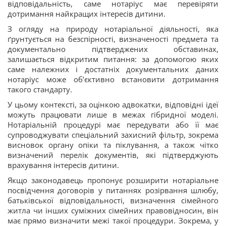
відповідальність, саме нотаріус має перевіряти
дотримання найкращих інтересів дитини.
З огляду на природу нотаріальної діяльності, яка
ґрунтується на безспірності, визначеності предмета та
документально підтверджених обставинах,
залишається відкритим питання: за допомогою яких
саме належних і достатніх документальних даних
нотаріус може об’єктивно встановити дотримання
такого стандарту.
У цьому контексті, за оцінкою адвокатки, відповідні ідеї
можуть працювати лише в межах гібридної моделі.
Нотаріальній процедурі має передувати або її має
супроводжувати спеціальний захисний фільтр, зокрема
висновок органу опіки та піклування, а також чітко
визначений перелік документів, які підтверджують
врахування інтересів дитини.
Якщо законодавець пропонує розширити нотаріальне
посвідчення договорів у питаннях розірвання шлюбу,
батьківської відповідальності, визначення сімейного
житла чи інших суміжних сімейних правовідносин, він
має прямо визначити межі такої процедури. Зокрема, у