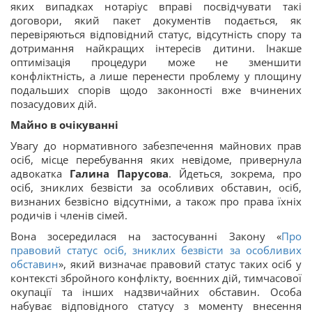
яких випадках нотаріус вправі посвідчувати такі
договори, який пакет документів подається, як
перевіряються відповідний статус, відсутність спору та
дотримання найкращих інтересів дитини. Інакше
оптимізація процедури може не зменшити
конфліктність, а лише перенести проблему у площину
подальших спорів щодо законності вже вчинених
позасудових дій.
Майно в очікуванні
Увагу до нормативного забезпечення майнових прав
осіб, місце перебування яких невідоме, привернула
адвокатка
Галина Парусова
. Йдеться, зокрема, про
осіб, зниклих безвісти за особливих обставин, осіб,
визнаних безвісно відсутніми, а також про права їхніх
родичів і членів сімей.
Вона зосередилася на застосуванні Закону «
Про
правовий статус осіб, зниклих безвісти за особливих
обставин
», який визначає правовий статус таких осіб у
контексті збройного конфлікту, воєнних дій, тимчасової
окупації та інших надзвичайних обставин. Особа
набуває відповідного статусу з моменту внесення