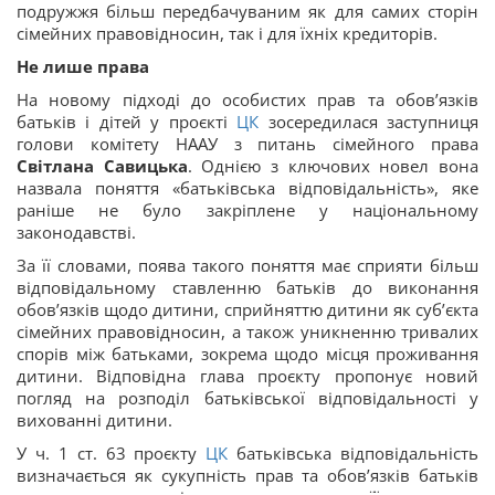
подружжя більш передбачуваним як для самих сторін
сімейних правовідносин, так і для їхніх кредиторів.
Не лише права
На новому підході до особистих прав та обов’язків
батьків і дітей у проєкті
ЦК
зосередилася заступниця
голови комітету НААУ з питань сімейного права
Світлана Савицька
. Однією з ключових новел вона
назвала поняття «батьківська відповідальність», яке
раніше не було закріплене у національному
законодавстві.
За її словами, поява такого поняття має сприяти більш
відповідальному ставленню батьків до виконання
обов’язків щодо дитини, сприйняттю дитини як суб’єкта
сімейних правовідносин, а також уникненню тривалих
спорів між батьками, зокрема щодо місця проживання
дитини. Відповідна глава проєкту пропонує новий
погляд на розподіл батьківської відповідальності у
вихованні дитини.
У ч. 1 ст. 63 проєкту
ЦК
батьківська відповідальність
визначається як сукупність прав та обов’язків батьків