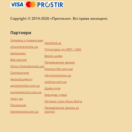
Copyright © 2014-2026 «Протокол». Всі права захищені.
Партнери
Сережки з діамантами
pereklad.ua
alliancetechnika.ua
Підготовка до НМТ / ЗНО
миралинкс
Винна шафа
Веб мастер
Перевезення хворих
https://motokosmos.ua/
hospice-life.com.ua/
Синтезатори
mk-translations.ua
perevod.agency
maltina.com.ua
agrotechnika.com.ua
Шафи купе
europeservice.com.ua
Брендові сумки
текст юа
Натяжні стелі Nova Stelya
Посилання
Перевезення хворих за
kievperevod.com.ua
кордон