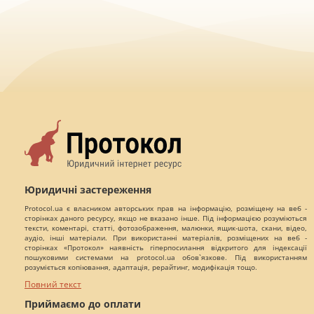
Юридичні застереження
Protocol.ua є власником авторських прав на інформацію, розміщену на веб -
сторінках даного ресурсу, якщо не вказано інше. Під інформацією розуміються
тексти, коментарі, статті, фотозображення, малюнки, ящик-шота, скани, відео,
аудіо, інші матеріали. При використанні матеріалів, розміщених на веб -
сторінках «Протокол» наявність гіперпосилання відкритого для індексації
пошуковими системами на protocol.ua обов`язкове. Під використанням
розуміється копіювання, адаптація, рерайтинг, модифікація тощо.
Повний текст
Приймаємо до оплати