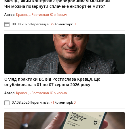
Місяць, який коштував агровиробникам мільйони.
Чи можна повернути сплачене експортне мито?
Автор:
Кравець Ростислав Юрійович
08.08.2026
Переглядів:
79
Коментарі:
0
Огляд практики ВС від Ростислава Кравця, що
опублікована з 01 по 07 серпня 2026 року
Автор:
Кравець Ростислав Юрійович
07.08.2026
Переглядів:
71
Коментарі:
0