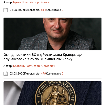
Автор:
Буняк Валерій Сергійович
04.08.2026
Переглядів:
814
Коментарі:
0
Огляд практики ВС від Ростислава Кравця, що
опублікована з 25 по 31 липня 2026 року
Автор:
Кравець Ростислав Юрійович
03.08.2026
Переглядів:
479
Коментарі:
0