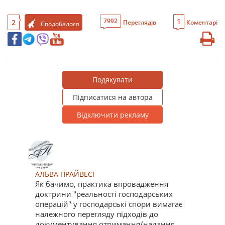
1
7992
2
Переглядів
Коментарі
Сподобалося
Подякувати
Підписатися на автора
Відключити рекламу
АЛЬВА ПРАЙВЕСІ
Як бачимо, практика впровадження
доктрини "реальності господарських
операцій" у господарські спори вимагає
належного перегляду підходів до
документування отримання/надання