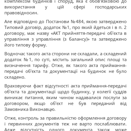
комплексом будинків і споруд, яка є обов’язковою до
використання у цій сфері господарських
правовідносин.
Але відповідно до Постанови №484, якою затверджено
Типовий договір, додаток №1, про який йдеться і в п. 2
договору, має назву «АКТ прийняття-передачі об’єкта в
управління з управління (з балансу)» та затверджено
його типову форму.
Водночас такого акта сторони не складали, а складений
додаток №1, по суті, містить загальний опис площі та
визначення тарифу. Отже, як такого акта приймання-
передачі об’єкта та документації на будинок не було
складено.
Враховуючи факт відсутності акта приймання-передачі
об’єкта та документації щодо будинку, у колегії суддів
виникає питання, яким чином надавалися послуги за
договором, якщо об’єкт не був переданий від
Замовника Виконавцю.
Отже, контроль за правильністю оформлення договору
і первинних документів теж не варто послаблювати.
Адже відсутність одного документа також може