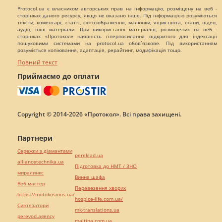
Protocol.ua є власником авторських прав на інформацію, розміщену на веб -
сторінках даного ресурсу, якщо не вказано інше. Під інформацією розуміються
тексти, коментарі, статті, фотозображення, малюнки, ящик-шота, скани, відео,
аудіо, інші матеріали. При використанні матеріалів, розміщених на веб -
сторінках «Протокол» наявність гіперпосилання відкритого для індексації
пошуковими системами на protocol.ua обов`язкове. Під використанням
розуміється копіювання, адаптація, рерайтинг, модифікація тощо.
Повний текст
Приймаємо до оплати
Copyright © 2014-2026 «Протокол». Всі права захищені.
Партнери
Сережки з діамантами
pereklad.ua
alliancetechnika.ua
Підготовка до НМТ / ЗНО
миралинкс
Винна шафа
Веб мастер
Перевезення хворих
https://motokosmos.ua/
hospice-life.com.ua/
Синтезатори
mk-translations.ua
perevod.agency
maltina.com.ua