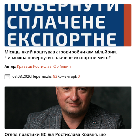
Місяць, який коштував агровиробникам мільйони.
Чи можна повернути сплачене експортне мито?
Автор:
Кравець Ростислав Юрійович
08.08.2026
Переглядів:
82
Коментарі:
0
Огляд практики ВС від Ростислава Кравця, що