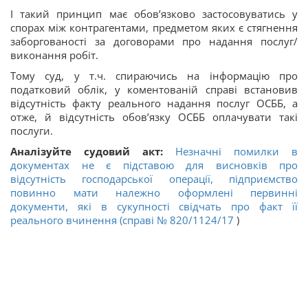
І такий принцип має обов’язково застосовуватись у
спорах між контрагентами, предметом яких є стягнення
заборгованості за договорами про надання послуг/
виконання робіт.
Тому суд, у т.ч. спираючись на інформацію про
податковий облік, у коментованій справі встановив
відсутність факту реального надання послуг ОСББ, а
отже, й відсутність обов’язку ОСББ оплачувати такі
послуги.
Аналізуйте судовий акт:
Незначні помилки в
документах не є підставою для висновків про
відсутність господарської операції, підприємство
повинно мати належно оформлені первинні
документи, які в сукупності свідчать про факт її
реального вчинення (справі
№ 820/1124/17
)