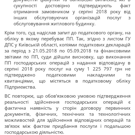
сукупності достовірно підтверджують факт
отримання замовником у серпні 2018 року від
інших обслуговуючих організацій послуг з
обслуговування житлового будинку.
Крім того, суд надіслав запит до податкового органу, на
обліку в якому перебуває ПП. Так, згідно з листом ГУ
ДПС у Київській області, копіями податкових декларацій
за період з 21.05.2018 по 05.09.2018 та фінансовими
звітами по ПП, суди дійшли висновку, що виконання
ПП господарських операцій з надання відповідачу в
серпні 2018 року послуг на суму 1 225 797 грн не
підтверджено податковими накладними та
квитанціями, що містяться в податковому обліку
Підприємства.
ВС повторює, що обов’язковою умовою підтвердження
реальності здійснення господарських операцій є
фактична наявність у сторін договору первинних
документів, фізичних, технічних та технологічних
можливостей для здійснення відповідних операцій та
зв’язок між фактом придбання послуги і подальшою
господарською діяльністю.