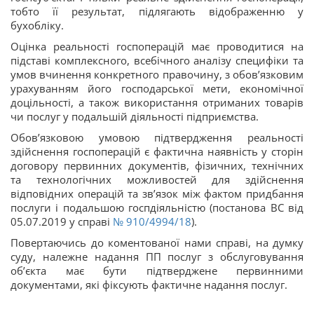
тобто її результат, підлягають відображенню у
бухобліку.
Оцінка реальності госпоперацій має проводитися на
підставі комплексного, всебічного аналізу специфіки та
умов вчинення конкретного правочину, з обов’язковим
урахуванням його господарської мети, економічної
доцільності, а також використання отриманих товарів
чи послуг у подальшій діяльності підприємства.
Обов’язковою умовою підтвердження реальності
здійснення госпоперацій є фактична наявність у сторін
договору первинних документів, фізичних, технічних
та технологічних можливостей для здійснення
відповідних операцій та зв’язок між фактом придбання
послуги і подальшою госпдіяльністю (постанова ВС від
05.07.2019 у справі
№ 910/4994/18
).
Повертаючись до коментованої нами справі, на думку
суду, належне надання ПП послуг з обслуговування
об’єкта має бути підтверджене первинними
документами, які фіксують фактичне надання послуг.