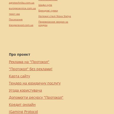
agrotechnika.com.ua
Шафи купе
europeservice.com.ua
Брендові сумки
текст юа
Натяжні стелі Nova Stelya
Посилання
Перевезення хворих за
kievperevod.com.ua
кордон
Про проект
Реклама на "Протокол"
"Протокол" без реклами!
Карта сайту
Тендер на юридичну послугу
Угода користувача
Допомогти ресурсу "Протокол"
Кредит онлайн
iGaming Protocol