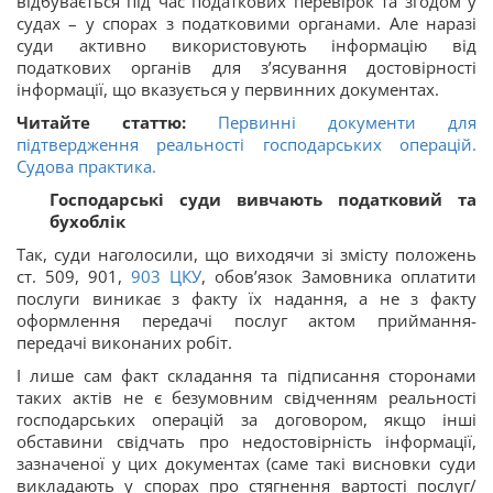
відбувається під час податкових перевірок та згодом у
судах – у спорах з податковими органами. Але наразі
суди активно використовують інформацію від
податкових органів для з’ясування достовірності
інформації, що вказується у первинних документах.
Читайте статтю:
Первинні документи для
підтвердження реальності господарських операцій.
Судова практика.
Господарські суди вивчають податковий та
бухоблік
Так, суди наголосили, що виходячи зі змісту положень
ст. 509, 901,
903 ЦКУ
, обов’язок Замовника оплатити
послуги виникає з факту їх надання, а не з факту
оформлення передачі послуг актом приймання-
передачі виконаних робіт.
І лише сам факт складання та підписання сторонами
таких актів не є безумовним свідченням реальності
господарських операцій за договором, якщо інші
обставини свідчать про недостовірність інформації,
зазначеної у цих документах (саме такі висновки суди
викладають у спорах про стягнення вартості послуг/