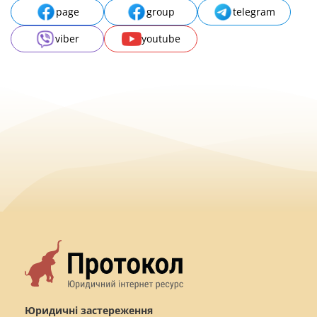
page
group
telegram
viber
youtube
Юридичні застереження