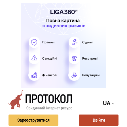
UA
Зареєструватися
Ввійти