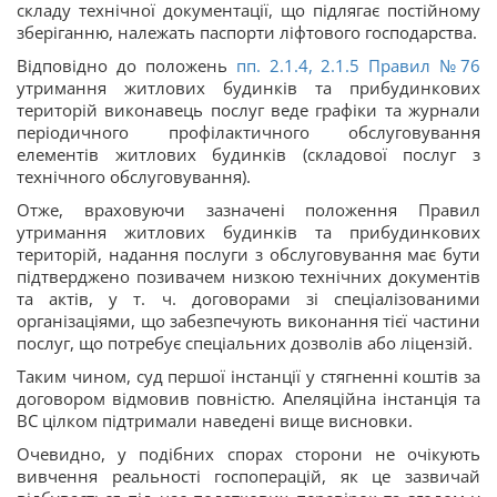
складу технічної документації, що підлягає постійному
зберіганню, належать паспорти ліфтового господарства.
Відповідно до положень
пп. 2.1.4, 2.1.5 Правил №76
утримання житлових будинків та прибудинкових
територій виконавець послуг веде графіки та журнали
періодичного профілактичного обслуговування
елементів житлових будинків (складової послуг з
технічного обслуговування).
Отже, враховуючи зазначені положення Правил
утримання житлових будинків та прибудинкових
територій, надання послуги з обслуговування має бути
підтверджено позивачем низкою технічних документів
та актів, у т. ч. договорами зі спеціалізованими
організаціями, що забезпечують виконання тієї частини
послуг, що потребує спеціальних дозволів або ліцензій.
Таким чином, суд першої інстанції у стягненні коштів за
договором відмовив повністю. Апеляційна інстанція та
ВС цілком підтримали наведені вище висновки.
Очевидно, у подібних спорах сторони не очікують
вивчення реальності госпоперацій, як це зазвичай