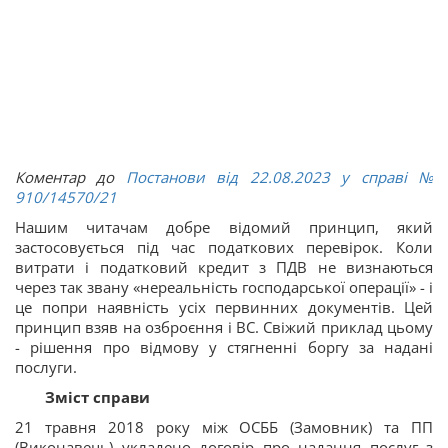
Коментар до
Постанови від 22.08.2023 у справі
№
910/14570/21
Нашим читачам добре відомий принцип, який
застосовується під час податкових перевірок. Коли
витрати і податковий кредит з ПДВ не визнаються
через так звану «нереальність господарської операції» - і
це попри наявність усіх первинних документів. Цей
принцип взяв на озброєння і ВС. Свіжий приклад цьому
- рішення про відмову у стягненні боргу за надані
послуги.
Зміст справи
21 травня 2018 року між ОСББ (Замовник) та ПП
(Виконавець) укладено договір про надання послуг з