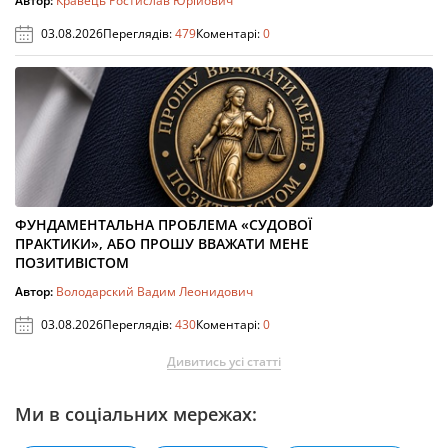
Автор:
Кравець Ростислав Юрійович
03.08.2026
Переглядів:
479
Коментарі:
0
ФУНДАМЕНТАЛЬНА ПРОБЛЕМА «СУДОВОЇ
ПРАКТИКИ», АБО ПРОШУ ВВАЖАТИ МЕНЕ
ПОЗИТИВІСТОМ
Автор:
Володарский Вадим Леонидович
03.08.2026
Переглядів:
430
Коментарі:
0
Дивитись усі статті
Ми в соціальних мережах: