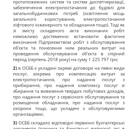
протипожежних систем та систем диспетчеризації,
забезпечення електропостачання до будівлі для
загальнобудинкових потреб (освітлення місць
загального користування, електропостачання
ліфтового інженерного та обладнання тощо). Тоді як
зі змісту складеного акта виконаних робіт
неможливо достеменно встановити фактичне
виконання Підприємством робіт з обслуговування
об’єкта та понесення ним реальних витрат на
проведення обслуговування об’єкта в спірний
період (серпень 2018 року) на суму 1 225 797 грн;
2)
в ОСББ є укладені окремі договори на певні види
послуг, зокрема: про компенсацію витрат за
електропостачання, про надання послуг з
прибирання, про надання комплексу послуг зі
збирання та вивезення твердих побутових доходів,
про надання послуг з сервісного обслуговування та
розміщення обладнання, про надання послуг з
охорони тощо, що укладені з обслуговуючими
організаціями;
3)
ОСББ складало відповідні первинні бухгалтерські
документи (рахунки та банківські виписки), які в