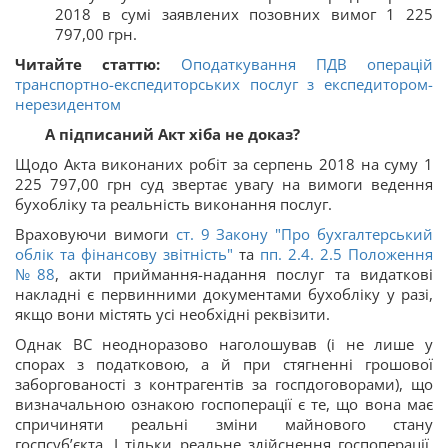
2018 в сумі заявлених позовних вимог 1 225
797,00 грн.
Читайте статтю:
Оподаткування ПДВ операцій
транспортно-експедиторських послуг з експедитором-
нерезидентом
А підписаний Акт хіба не доказ?
Щодо Акта виконаних робіт за серпень 2018 на суму 1
225 797,00 грн суд звертає увагу на вимоги ведення
бухобліку та реальність виконання послуг.
Враховуючи вимоги
ст. 9 Закону "Про бухгалтерський
облік та фінансову звітність"
та
пп. 2.4. 2.5 Положення
№88
, акти приймання-надання послуг та видаткові
накладні є первинними документами бухобліку у разі,
якщо вони містять усі необхідні реквізити.
Однак ВС неодноразово наголошував (і не лише у
спорах з податковою, а й при стягненні грошової
заборгованості з контрагентів за госпдоговорами), що
визначальною ознакою госпоперації є те, що вона має
спричиняти реальні зміни майнового стану
госпсуб’єкта. І тільки реальне здійснення госпоперації,