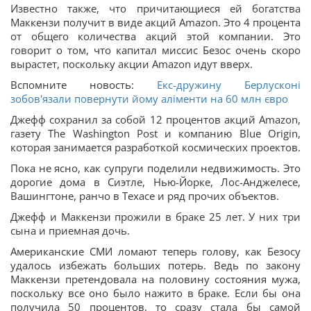
Известно также, что причитающиеся ей богатства
Маккензи получит в виде акций Amazon. Это 4 процента
от общего количества акций этой компании. Это
говорит о том, что капитал миссис Безос очень скоро
вырастет, поскольку акции Amazon идут вверх.
Вспомните новость:
Екс-дружину Берлусконі
зобов'язали повернути йому аліменти на 60 млн євро
Джефф сохранил за собой 12 процентов акций Amazon,
газету The Washington Post и компанию Blue Origin,
которая занимается разработкой космических проектов.
Пока не ясно, как супруги поделили недвижимость. Это
дорогие дома в Сиэтле, Нью-Йорке, Лос-Анджелесе,
Вашингтоне, ранчо в Техасе и ряд прочих объектов.
Джефф и Маккензи прожили в браке 25 лет. У них три
сына и приемная дочь.
Американские СМИ ломают теперь голову, как Безосу
удалось избежать больших потерь. Ведь по закону
Маккензи претендовала на половину состояния мужа,
поскольку все оно было нажито в браке. Если бы она
получила 50 процентов, то сразу стала бы самой