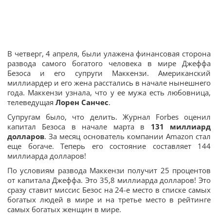
В четверг, 4 апреля, были улажена финансовая сторона
развода самого богатого человека в мире Джеффа
Безоса и его супруги Маккензи. Американский
миллиардер и его жена расстались в начале нынешнего
года. Маккензи узнала, что у ее мужа есть любовница,
телеведущая
Лорен Санчес
.
Супругам было, что делить. Журнал Forbes оценил
капитал Безоса в начале марта в
131 миллиард
долларов
. За месяц основатель компании Amazon стал
еще богаче. Теперь его состояние составляет 144
миллиарда долларов!
По условиям развода Маккензи получит 25 процентов
от капитала Джеффа. Это 35,8 миллиарда долларов! Это
сразу ставит миссис Безос на 24-е место в списке самых
богатых людей в мире и на третье место в рейтинге
самых богатых женщин в мире.