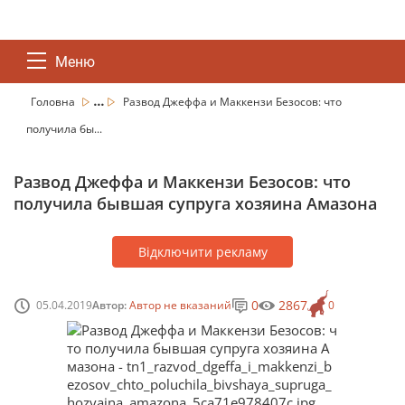
Меню
...
Головна
Развод Джеффа и Маккензи Безосов: что
получила бы...
Развод Джеффа и Маккензи Безосов: что
получила бывшая супруга хозяина Амазона
Відключити рекламу
0
2867
05.04.2019
Автор:
Автор не вказаний
0