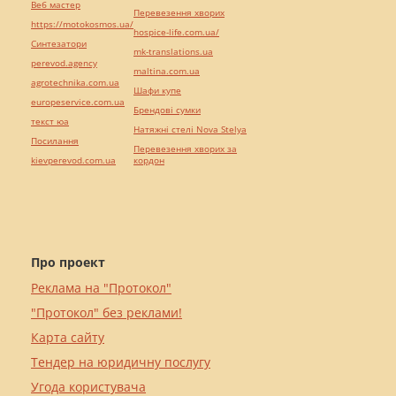
Веб мастер
Перевезення хворих
https://motokosmos.ua/
hospice-life.com.ua/
Синтезатори
mk-translations.ua
perevod.agency
maltina.com.ua
agrotechnika.com.ua
Шафи купе
europeservice.com.ua
Брендові сумки
текст юа
Натяжні стелі Nova Stelya
Посилання
Перевезення хворих за
kievperevod.com.ua
кордон
Про проект
Реклама на "Протокол"
"Протокол" без реклами!
Карта сайту
Тендер на юридичну послугу
Угода користувача