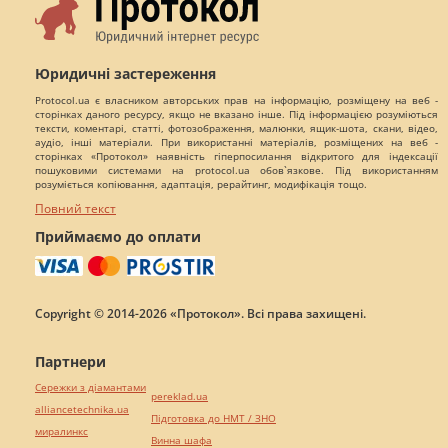
Юридичні застереження
Protocol.ua є власником авторських прав на інформацію, розміщену на веб -
сторінках даного ресурсу, якщо не вказано інше. Під інформацією розуміються
тексти, коментарі, статті, фотозображення, малюнки, ящик-шота, скани, відео,
аудіо, інші матеріали. При використанні матеріалів, розміщених на веб -
сторінках «Протокол» наявність гіперпосилання відкритого для індексації
пошуковими системами на protocol.ua обов`язкове. Під використанням
розуміється копіювання, адаптація, рерайтинг, модифікація тощо.
Повний текст
Приймаємо до оплати
Copyright © 2014-2026 «Протокол». Всі права захищені.
Партнери
Сережки з діамантами
pereklad.ua
alliancetechnika.ua
Підготовка до НМТ / ЗНО
миралинкс
Винна шафа