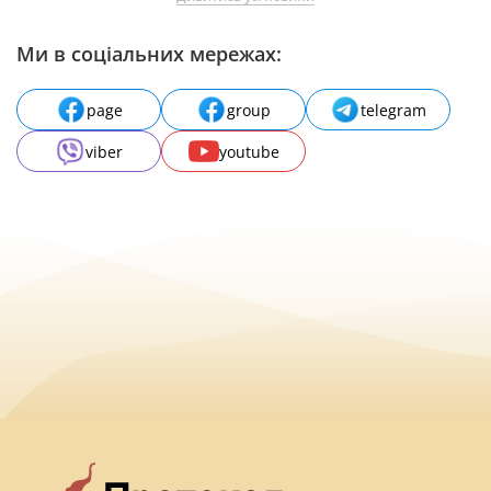
Ми в соціальних мережах:
page
group
telegram
viber
youtube