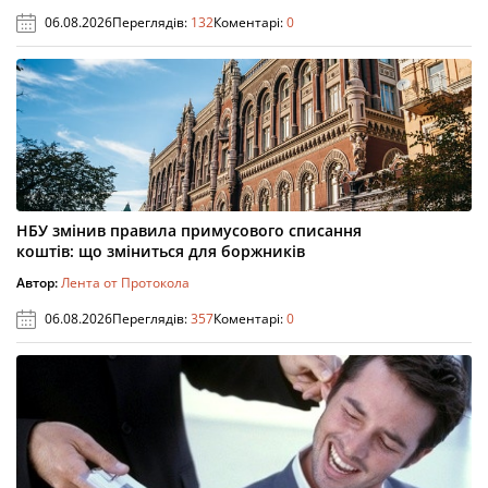
06.08.2026
Переглядів:
132
Коментарі:
0
НБУ змінив правила примусового списання
коштів: що зміниться для боржників
Автор:
Лента от Протокола
06.08.2026
Переглядів:
357
Коментарі:
0