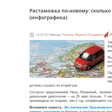
Растаможка по-новому: сколько
(инфографика)
14.09.2018
Автор:
Понзель Марина Генадіївна
4
За
Юж
ин
Мы
ес
ко
Од
пр
пр
должны слушать во второй раз.
Согласно предложениям Нины Южаниной, базовая 
дизельным двигателем – на 25 евро больше. У ни
произведены не позднее, чем 1 год, коэффициент сос
Вспомните новость:
Экс-начальник Лукьяновског
давили, показания выбивали: в молодости по три