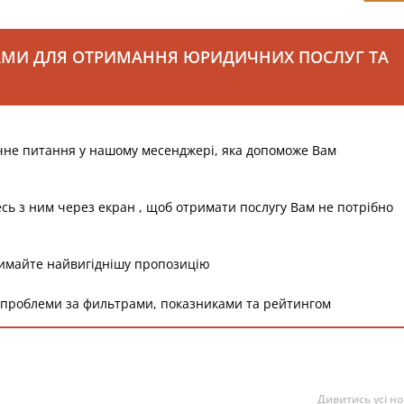
АМИ ДЛЯ ОТРИМАННЯ ЮРИДИЧНИХ ПОСЛУГ ТА
чне питання у нашому месенджері, яка допоможе Вам
есь з ним через екран , щоб отримати послугу Вам не потрібно
римайте найвигіднішу пропозицію
 проблеми за фильтрами, показниками та рейтингом
Дивитись усі н