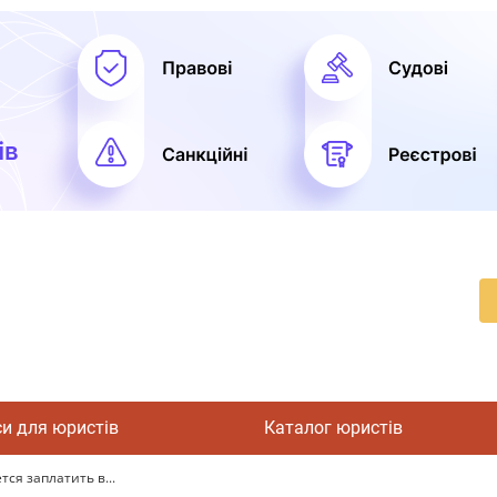
си для юристів
Каталог юристів
ся заплатить в...