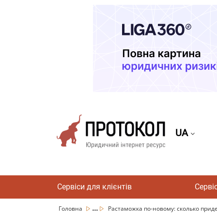
UA
Сервіси для клієнтів
Серві
...
Головна
Растаможка по-новому: сколько придет