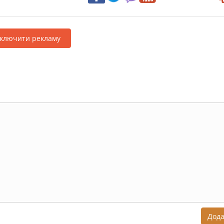
дключити рекламу
Дод