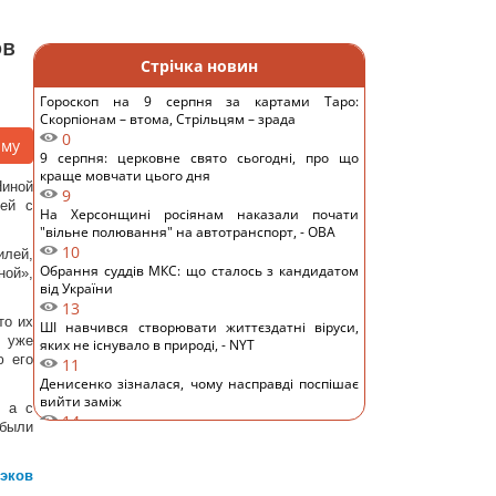
ов
Стрічка новин
Гороскоп на 9 серпня за картами Таро:
Скорпіонам – втома, Стрільцям – зрада
0
аму
9 серпня: церковне свято сьогодні, про що
краще мовчати цього дня
иной
9
ей с
На Херсонщині росіянам наказали почати
"вільне полювання" на автотранспорт, - ОВА
10
илей,
Обрання суддів МКС: що сталось з кандидатом
ной»,
від України
13
то их
ШІ навчився створювати життєздатні віруси,
Р уже
яких не існувало в природі, - NYT
ю его
11
Денисенко зізналася, чому насправді поспішає
вийти заміж
, а с
14
 были
Навіщо досвідчені господині кладуть фольгу в
холодильник: простий домашній лайфхак
зэков
11