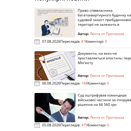
Право співвласника
багатоквартирного будинку н
судовий захист прибудинкової
території не залежить в
Автор:
Лента от Протокола
07.08.2026
Переглядів:
81
Коментарі:
0
Документи, на яких не
проставляється апостиль: пере
Мін’юсту
Автор:
Лента от Протокола
06.08.2026
Переглядів:
148
Коментарі:
0
Суд оштрафував командира
військової частини за ігнорув
рішення на 66 560 грн
Автор:
Лента от Протокола
05.08.2026
Переглядів:
479
Коментарі:
0