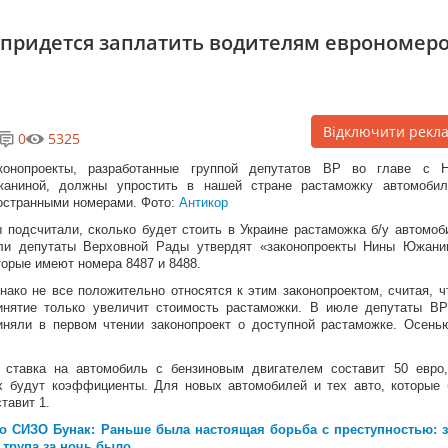
 придется заплатить водителям еврономер
Відключити рекл
0
5325
конопроекты, разработанные группой депутатов ВР во главе с Н
аниной, должны упростить в нашей стране растаможку автомобил
остранными номерами. Фото:
Антикор
 подсчитали, сколько будет стоить в Украине растаможка б/у автомоб
ли депутаты Верховной Рады утвердят «законопроекты Нины Южани
торые имеют номера 8487 и 8488.
нако не все положительно относятся к этим законопроектом, считая, ч
инятие только увеличит стоимость растаможки. В июле депутаты В
иняли в первом чтении законопроект о доступной растаможке. Осень
ставка на автомобиль с бензиновым двигателем составит 50 евро
х будут коэффициенты. Для новых автомобилей и тех авто, которые
тавит 1.
о СИЗО Бунак: Раньше была настоящая борьба с преступностью: 
 трупа за ночь было