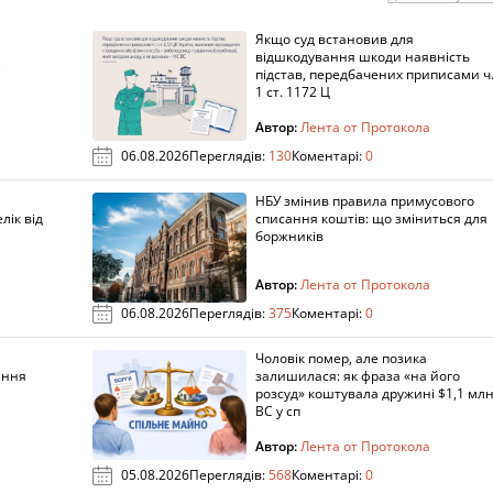
Якщо суд встановив для
а
відшкодування шкоди наявність
підстав, передбачених приписами ч
1 ст. 1172 Ц
Автор:
Лента от Протокола
06.08.2026
Переглядів:
130
Коментарі:
0
НБУ змінив правила примусового
лік від
списання коштів: що зміниться для
боржників
Автор:
Лента от Протокола
06.08.2026
Переглядів:
375
Коментарі:
0
Чоловік помер, але позика
ання
залишилася: як фраза «на його
розсуд» коштувала дружині $1,1 млн
ВС у сп
Автор:
Лента от Протокола
05.08.2026
Переглядів:
568
Коментарі:
0