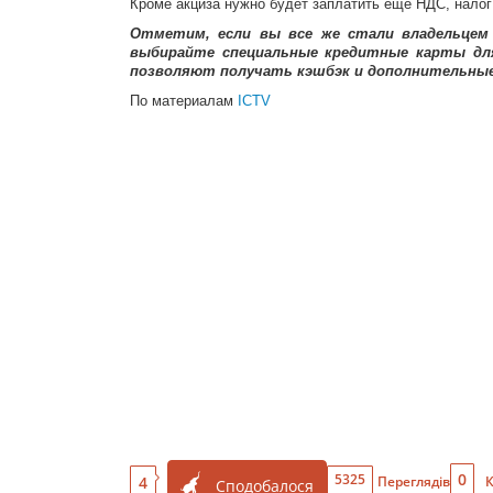
Кроме акциза нужно будет заплатить еще НДС, налог
Отметим, если вы все же стали владельцем
выбирайте специальные кредитные карты дл
позволяют получать кэшбэк и дополнительные 
По материалам
ICTV
0
5325
4
Переглядів
К
Сподобалося