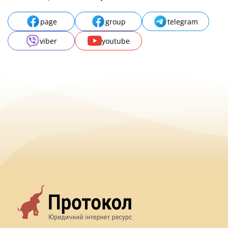
page
group
telegram
viber
youtube