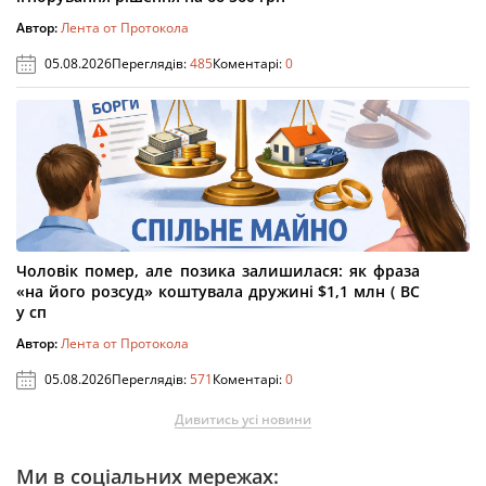
Автор:
Лента от Протокола
05.08.2026
Переглядів:
485
Коментарі:
0
Чоловік помер, але позика залишилася: як фраза
«на його розсуд» коштувала дружині $1,1 млн ( ВС
у сп
Автор:
Лента от Протокола
05.08.2026
Переглядів:
571
Коментарі:
0
Дивитись усі новини
Ми в соціальних мережах: