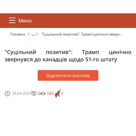
Меню
...
Головна
"Суцільний позитив": Трамп цинічно зверн...
"Суцільний позитив": Трамп цинічно
звернувся до канадців щодо 51-го штату
Відключити рекламу
0
181
28.04.2025
0