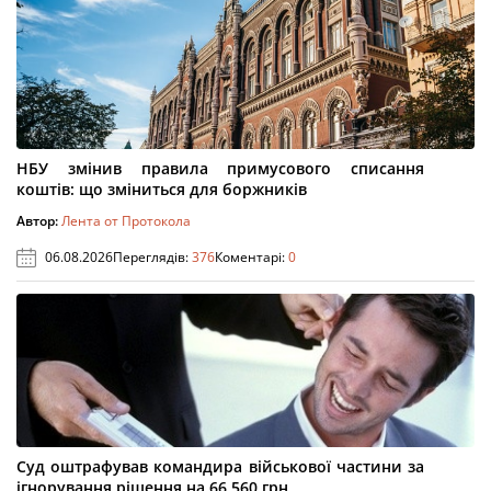
НБУ змінив правила примусового списання
коштів: що зміниться для боржників
Автор:
Лента от Протокола
06.08.2026
Переглядів:
376
Коментарі:
0
Суд оштрафував командира військової частини за
ігнорування рішення на 66 560 грн