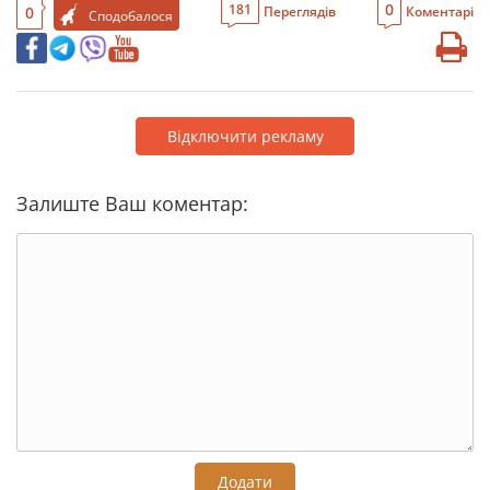
0
181
0
Переглядів
Коментарі
Сподобалося
Відключити рекламу
Залиште Ваш коментар:
Додати