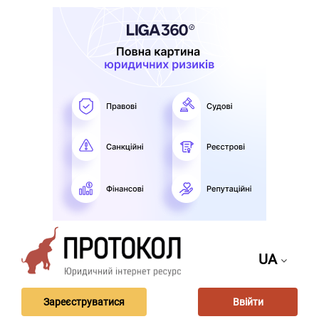
UA
Зареєструватися
Ввійти