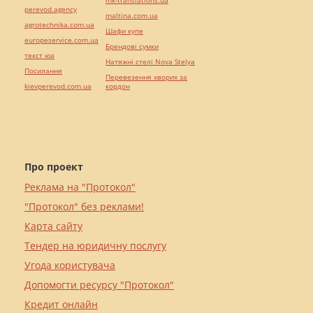
mk-translations.ua
perevod.agency
maltina.com.ua
agrotechnika.com.ua
Шафи купе
europeservice.com.ua
Брендові сумки
текст юа
Натяжні стелі Nova Stelya
Посилання
Перевезення хворих за
kievperevod.com.ua
кордон
Про проект
Реклама на "Протокол"
"Протокол" без реклами!
Карта сайту
Тендер на юридичну послугу
Угода користувача
Допомогти ресурсу "Протокол"
Кредит онлайн