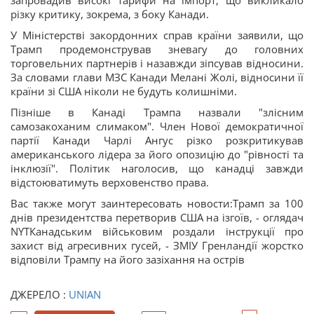
запровадив високі тарифи на імпорт, що викликало
різку критику, зокрема, з боку Канади.
У Міністерстві закордонних справ країни заявили, що
Трамп продемонстрував зневагу до головних
торговельних партнерів і назавжди зіпсував відносини.
За словами глави МЗС Канади Мелані Жолі, відносини її
країни зі США ніколи не будуть колишніми.
Пізніше в Канаді Трампа назвали "злісним
самозакоханим слимаком". Член Нової демократичної
партії Канади Чарлі Ангус різко розкритикував
американського лідера за його опозицію до "рівності та
інклюзії". Політик наголосив, що канадці завжди
відстоюватимуть верховенство права.
Вас также могут заинтересовать новости:Трамп за 100
днів президентства перетворив США на ізгоїв, - оглядач
NYTКанадським військовим роздали інструкції про
захист від агресивних гусей, - ЗМІУ Гренландії жорстко
відповіли Трампу на його зазіхання на острів
ДЖЕРЕЛО :
UNIAN