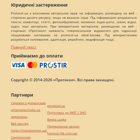
Юридичні застереження
Protocol.ua є власником авторських прав на інформацію, розміщену на веб -
сторінках даного ресурсу, якщо не вказано інше. Під інформацією розуміються
тексти, коментарі, статті, фотозображення, малюнки, ящик-шота, скани, відео,
аудіо, інші матеріали. При використанні матеріалів, розміщених на веб -
сторінках «Протокол» наявність гіперпосилання відкритого для індексації
пошуковими системами на protocol.ua обов`язкове. Під використанням
розуміється копіювання, адаптація, рерайтинг, модифікація тощо.
Повний текст
Приймаємо до оплати
Copyright © 2014-2026 «Протокол». Всі права захищені.
Партнери
Сережки з діамантами
pereklad.ua
alliancetechnika.ua
Підготовка до НМТ / ЗНО
миралинкс
Винна шафа
Веб мастер
Перевезення хворих
https://motokosmos.ua/
hospice-life.com.ua/
Синтезатори