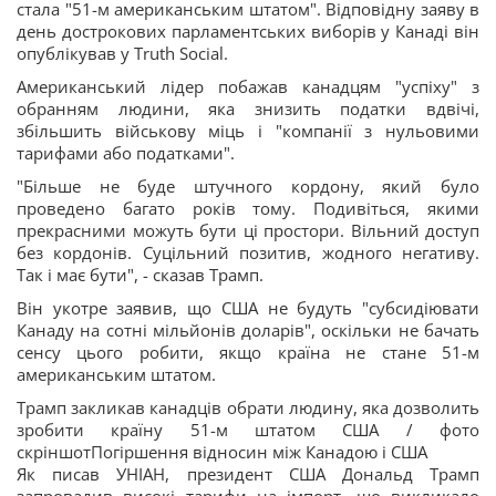
стала "51-м американським штатом". Відповідну заяву в
день дострокових парламентських виборів у Канаді він
опублікував у Truth Social.
Американський лідер побажав канадцям "успіху" з
обранням людини, яка знизить податки вдвічі,
збільшить військову міць і "компанії з нульовими
тарифами або податками".
"Більше не буде штучного кордону, який було
проведено багато років тому. Подивіться, якими
прекрасними можуть бути ці простори. Вільний доступ
без кордонів. Суцільний позитив, жодного негативу.
Так і має бути", - сказав Трамп.
Він укотре заявив, що США не будуть "субсидіювати
Канаду на сотні мільйонів доларів", оскільки не бачать
сенсу цього робити, якщо країна не стане 51-м
американським штатом.
Трамп закликав канадців обрати людину, яка дозволить
зробити країну 51-м штатом США / фото
скріншотПогіршення відносин між Канадою і США
Як писав УНІАН, президент США Дональд Трамп