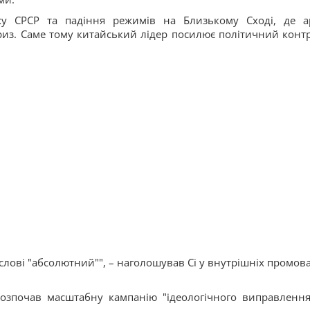
ху СРСР та падіння режимів на Близькому Сході, де а
криз. Саме тому китайський лідер посилює політичний конт
 слові "абсолютний"", – наголошував Сі у внутрішніх промова
розпочав масштабну кампанію "ідеологічного виправлення