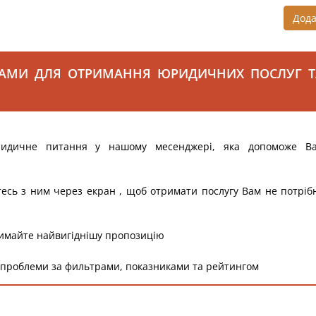
Дод
САМИ ДЛЯ ОТРИМАННЯ ЮРИДИЧНИХ ПОСЛУГ Т
ридичне питання у нашому месенджері, яка допоможе В
тесь з ним через екран , щоб отримати послугу Вам не потріб
римайте найвигіднішу пропозицію
 проблеми за фильтрами, показниками та рейтингом