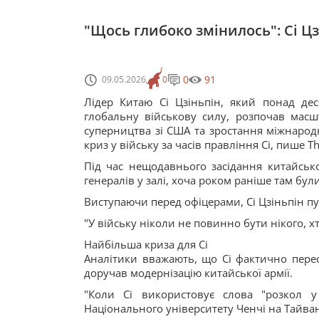
"Щось глибоко змінилось": Сі Цзі
0
91
09.05.2026
0
Лідер Китаю Сі Цзіньпін, який понад де
глобальну військову силу, розпочав масшт
суперництва зі США та зростання міжнарод
криз у війську за часів правління Сі, пише T
Під час нещодавнього засідання китайськ
генералів у залі, хоча роком раніше там бу
Виступаючи перед офіцерами, Сі Цзіньпін пу
"У війську ніколи не повинно бути нікого, хт
Найбільша криза для Сі
Аналітики вважають, що Сі фактично перес
доручав модернізацію китайської армії.
"Коли Сі використовує слова "розкол у
Національного університету Ченчі на Тайван