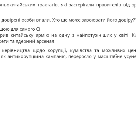
ньокитайських трактатів, які застерігали правителів від з
 довірені особи впали. Хто ще може завоювати його довіру?
шою для самого Сі
орив китайську армію на одну з найпотужніших у світі. К
кети та ядерний арсенал.
керівництва щодо корупції, кумівства та можливих цен
я як антикорупційна кампанія, переросло у масштабне усун