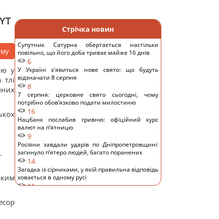
NYT
Стрічка новин
Супутник Сатурна обертається настільки
аму
повільно, що його доба триває майже 16 днів
6
аю у
У Україні з'явиться нове свято: що будуть
відзначати 8 серпня
 тлі
8
чних
7 серпня: церковне свято сьогодні, чому
потрібно обов’язково подати милостиню
16
ькох
Нацбанк послабив гривню: офіційний курс
валют на п’ятницю
9
.
Росіяни завдали ударів по Дніпропетровщині:
.
загинуло пʼятеро людей, багато поранених
14
Загадка із сірниками, у якій правильна відповідь
яким
ховається в одному русі
11
"Не припиняйте підтримувати": Джамала
есор
закликала світ допомогти Україні під час війни
10