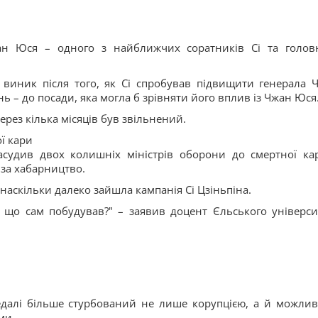
жан Юся – одного з найближчих соратників Сі та голов
 виник після того, як Сі спробував підвищити генерала 
ь – до посади, яка могла б зрівняти його вплив із Чжан Юся
ерез кілька місяців був звільнений.
ї кари
судив двох колишніх міністрів оборони до смертної ка
за хабарництво.
наскільки далеко зайшла кампанія Сі Цзіньпіна.
е, що сам побудував?" – заявив доцент Єльського універси
едалі більше стурбований не лише корупцією, а й можлив
ми.