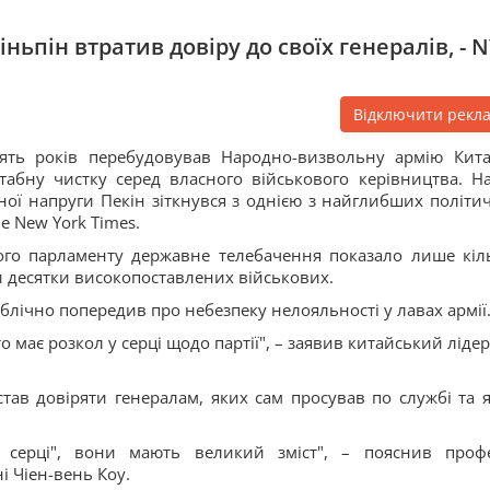
ньпін втратив довіру до своїх генералів, - 
Відключити рекл
сять років перебудовував Народно-визвольну армію Кит
абну чистку серед власного військового керівництва. На
ної напруги Пекін зіткнувся з однією з найглибших політи
he New York Times.
ого парламенту державне телебачення показало лише кіл
ли десятки високопоставлених військових.
блічно попередив про небезпеку нелояльності у лавах армії
о має розкол у серці щодо партії", – заявив китайський лідер
тав довіряти генералам, яких сам просував по службі та 
 серці", вони мають великий зміст", – пояснив проф
і Чіен-вень Коу.