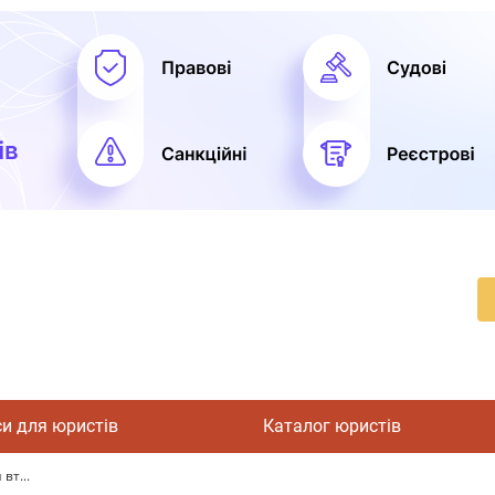
си для юристів
Каталог юристів
вт...