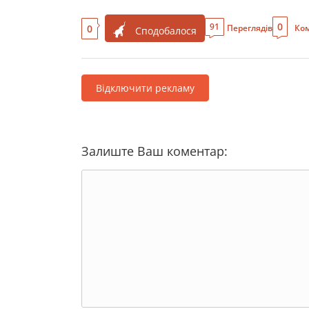
0
91
0
Переглядів
Ком
Сподобалося
Відключити рекламу
Залиште Ваш коментар: