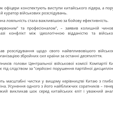
к офіцери конспектують виступи китайського лідера, а пору
й куратор військових розслідувань.
чна лояльність стала важливішою за бойову ефективність.
"червоним" та професіоналом", – заявив колишній чино
зі конфлікт між ідеологічною відданістю та військ
чав розслідування щодо свого найвпливовішого військо
нізацією збройних сил країни за останні десятиліття.
ників голови Центральної військової комісії Компартії К
є під слідством за "серйозні порушення партійної дисциплін
ють масштабні чистки у вищому керівництві Китаю з глиб
піна. Усунення одного з його найближчих соратників – гене
кий викликав шок серед китайських еліт і уважний анал