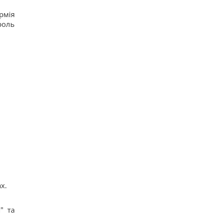
рмія
роль
х.
" та