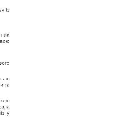
ч із
вник
овою
вого
итаю
и та
окою
рала
із у