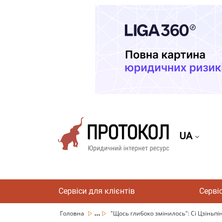
UA
Сервіси для клієнтів
Серві
...
Головна
"Щось глибоко змінилось": Сі Цзіньпін 