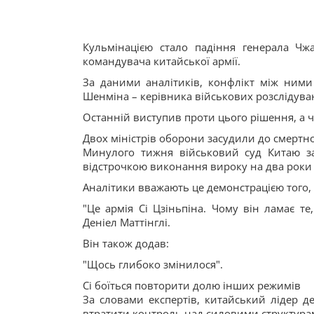
Кульмінацією стало падіння генерала Ч
командувача китайської армії.
За даними аналітиків, конфлікт між ними
Шенміна – керівника військових розслідуван
Останній виступив проти цього рішення, а ч
Двох міністрів оборони засудили до смертно
Минулого тижня військовий суд Китаю за
відстрочкою виконання вироку на два роки 
Аналітики вважають це демонстрацією того, 
"Це армія Сі Цзіньпіна. Чому він ламає т
Деніел Маттінглі.
Він також додав:
"Щось глибоко змінилося".
Сі боїться повторити долю інших режимів
За словами експертів, китайський лідер д
втратити контроль над силовими структура