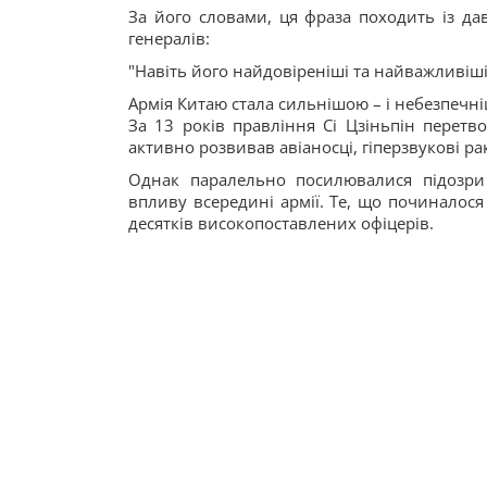
За його словами, ця фраза походить із дав
генералів:
"Навіть його найдовіреніші та найважливіші
Армія Китаю стала сильнішою – і небезпечні
За 13 років правління Сі Цзіньпін перетв
активно розвивав авіаносці, гіперзвукові ра
Однак паралельно посилювалися підозри 
впливу всередині армії. Те, що починалос
десятків високопоставлених офіцерів.