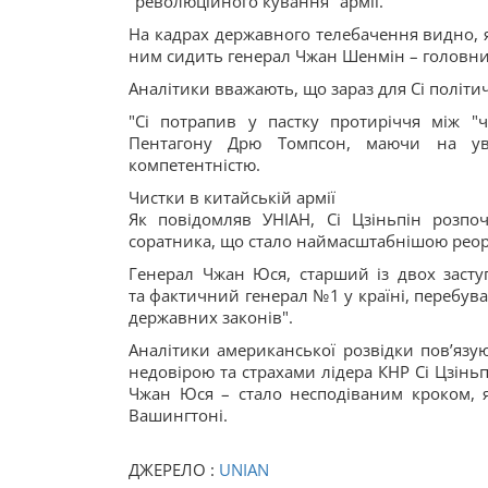
"революційного кування" армії.
На кадрах державного телебачення видно, я
ним сидить генерал Чжан Шенмін – головни
Аналітики вважають, що зараз для Сі політи
"Сі потрапив у пастку протиріччя між 
Пентагону Дрю Томпсон, маючи на ува
компетентністю.
Чистки в китайській армії
Як повідомляв УНІАН, Сі Цзіньпін розпо
соратника, що стало наймасштабнішою реорга
Генерал Чжан Юся, старший із двох заступ
та фактичний генерал №1 у країні, перебува
державних законів".
Аналітики американської розвідки пов’язу
недовірою та страхами лідера КНР Сі Цзінь
Чжан Юся – стало несподіваним кроком, я
Вашингтоні.
ДЖЕРЕЛО :
UNIAN