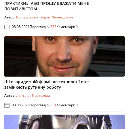
ПРАКТИКИ», АБО ПРОШУ ВВАЖАТИ МЕНЕ
ПОЗИТИВІСТОМ
Автор:
Володарский Вадим Леонидович
03.08.2026
Переглядів:
375
Коментарі:
0
ШІ в юридичній фірмі: де технології вже
замінюють рутинну роботу
Автор:
Лента от Протокола
03.08.2026
Переглядів:
331
Коментарі:
0