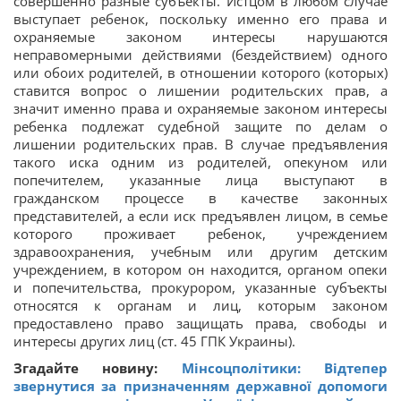
совершенно разные субъекты. Истцом в любом случае
выступает ребенок, поскольку именно его права и
охраняемые законом интересы нарушаются
неправомерными действиями (бездействием) одного
или обоих родителей, в отношении которого (которых)
ставится вопрос о лишении родительских прав, а
значит именно права и охраняемые законом интересы
ребенка подлежат судебной защите по делам о
лишении родительских прав. В случае предъявления
такого иска одним из родителей, опекуном или
попечителем, указанные лица выступают в
гражданском процессе в качестве законных
представителей, а если иск предъявлен лицом, в семье
которого проживает ребенок, учреждением
здравоохранения, учебным или другим детским
учреждением, в котором он находится, органом опеки
и попечительства, прокурором, указанные субъекты
относятся к органам и лиц, которым законом
предоставлено право защищать права, свободы и
интересы других лиц (ст. 45 ГПК Украины).
Згадайте новину:
Мінсоцполітики: Відтепер
звернутися за призначенням державної допомоги