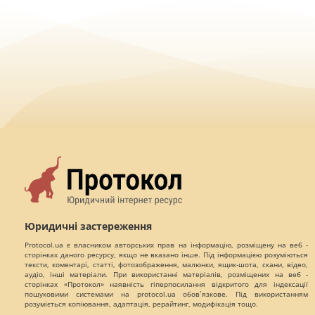
Юридичні застереження
Protocol.ua є власником авторських прав на інформацію, розміщену на веб -
сторінках даного ресурсу, якщо не вказано інше. Під інформацією розуміються
тексти, коментарі, статті, фотозображення, малюнки, ящик-шота, скани, відео,
аудіо, інші матеріали. При використанні матеріалів, розміщених на веб -
сторінках «Протокол» наявність гіперпосилання відкритого для індексації
пошуковими системами на protocol.ua обов`язкове. Під використанням
розуміється копіювання, адаптація, рерайтинг, модифікація тощо.