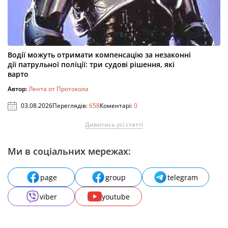
Водії можуть отримати компенсацію за незаконні
дії патрульної поліції: три судові рішення, які
варто
Автор:
Лента от Протокола
03.08.2026
Переглядів:
658
Коментарі:
0
Дивитись усі статті
Ми в соціальних мережах:
page
group
telegram
viber
youtube