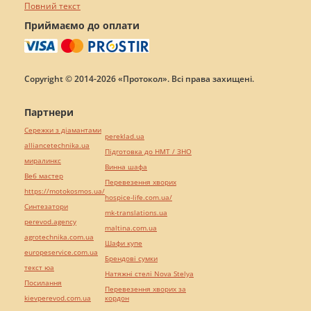
Повний текст
Приймаємо до оплати
Copyright © 2014-2026 «Протокол». Всі права захищені.
Партнери
Сережки з діамантами
pereklad.ua
alliancetechnika.ua
Підготовка до НМТ / ЗНО
миралинкс
Винна шафа
Веб мастер
Перевезення хворих
https://motokosmos.ua/
hospice-life.com.ua/
Синтезатори
mk-translations.ua
perevod.agency
maltina.com.ua
agrotechnika.com.ua
Шафи купе
europeservice.com.ua
Брендові сумки
текст юа
Натяжні стелі Nova Stelya
Посилання
Перевезення хворих за
kievperevod.com.ua
кордон