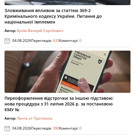
Зловживання впливом за статтею 369-2
Кримінального кодексу України. Питання до
національної імплемен
Автор:
Буняк Валерій Сергійович
04.08.2026
Переглядів:
635
Коментарі:
0
Переоформлення відстрочки за іншою підставою:
нова процедура з 31 липня 2026 р. за постановою
КМУ №
Автор:
Лента от Протокола
04.08.2026
Переглядів:
390
Коментарі:
0