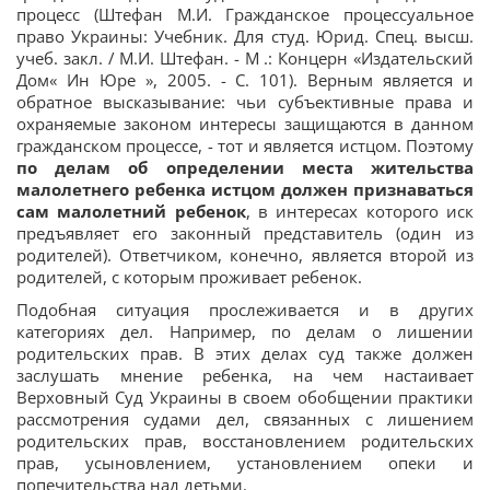
процесс (Штефан М.И. Гражданское процессуальное
право Украины: Учебник. Для студ. Юрид. Спец. высш.
учеб. закл. / М.И. Штефан. - М .: Концерн «Издательский
Дом« Ин Юре », 2005. - С. 101). Верным является и
обратное высказывание: чьи субъективные права и
охраняемые законом интересы защищаются в данном
гражданском процессе, - тот и является истцом. Поэтому
по делам об определении места жительства
малолетнего ребенка истцом должен признаваться
сам малолетний ребенок
, в интересах которого иск
предъявляет его законный представитель (один из
родителей). Ответчиком, конечно, является второй из
родителей, с которым проживает ребенок.
Подобная ситуация прослеживается и в других
категориях дел. Например, по делам о лишении
родительских прав. В этих делах суд также должен
заслушать мнение ребенка, на чем настаивает
Верховный Суд Украины в своем обобщении практики
рассмотрения судами дел, связанных с лишением
родительских прав, восстановлением родительских
прав, усыновлением, установлением опеки и
попечительства над детьми.