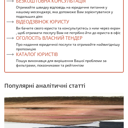
БЕЗКОШТОВНА КОНСУЛЬТАЦІЯ
Отримайте швидку відповідь на юридичне питання у
нашому месенджері, яка допоможе Вам зорієнтуватися у
подальших діях
ВІДЕОДЗВІНОК ЮРИСТУ
Ви бачите свого юриста та консультуєтесь з ним через екран
, щоб отримати послугу Вам не потрібно йти до юриста в офіс
ОГОЛОСІТЬ ВЛАСНИЙ ТЕНДЕР
Про надання юридичної послуги та отримайте найвигіднішу
пропозицію
КАТАЛОГ ЮРИСТІВ
Пошук виконавця для вирішення Вашої проблеми за
фильтрами, показниками та рейтингом
Популярні аналітичні статті