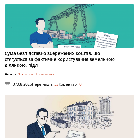
Сума безпідставно збережених коштів, що
стягується за фактичне користування земельною
ділянкою, підл
Автор:
Лента от Протокола
07.08.2026
Переглядів:
53
Коментарі:
0