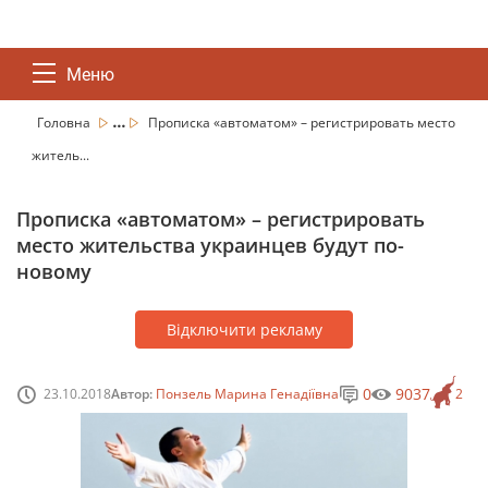
Меню
...
Головна
Прописка «автоматом» – регистрировать место
житель...
Прописка «автоматом» – регистрировать
место жительства украинцев будут по-
новому
Відключити рекламу
0
9037
23.10.2018
Автор:
Понзель Марина Генадіївна
2