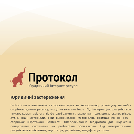
Юридичні застереження
Protocol.ua є власником авторських прав на інформацію, розміщену на веб -
сторінках даного ресурсу, якщо не вказано інше. Під інформацією розуміються
тексти, коментарі, статті, фотозображення, малюнки, ящик-шота, скани, відео,
аудіо, інші матеріали. При використанні матеріалів, розміщених на веб -
сторінках «Протокол» наявність гіперпосилання відкритого для індексації
пошуковими системами на protocol.ua обов`язкове. Під використанням
розуміється копіювання, адаптація, рерайтинг, модифікація тощо.