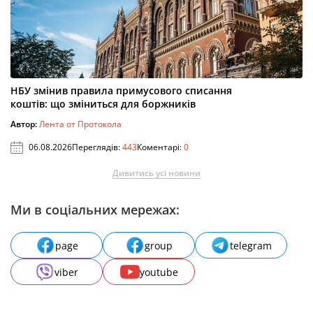
НБУ змінив правила примусового списання
коштів: що зміниться для боржників
Автор:
Лента от Протокола
06.08.2026
Переглядів:
443
Коментарі:
0
Дивитись усі новини
Ми в соціальних мережах:
page
group
telegram
viber
youtube