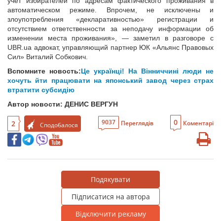
учет избирателей по адресам фактического проживания в
автоматическом режиме. Впрочем, не исключены и
злоупотребления «декларативностью» регистрации и
отсутствием ответственности за неподачу информации об
изменении места проживания», — заметил в разговоре с
UBR.ua адвокат, управляющий партнер ЮК «Альянс Правовых
Сил» Виталий Собкович.
Вспомните новость:
Це українці! На Вінниччині люди не
хочуть йти працювати на японський завод через страх
втратити субсидію
Автор новости: ДЕНИС ВЕРГУН
0
9037
2
Переглядів
Коментарі
Сподобалося
Подякувати
Підписатися на автора
Відключити рекламу