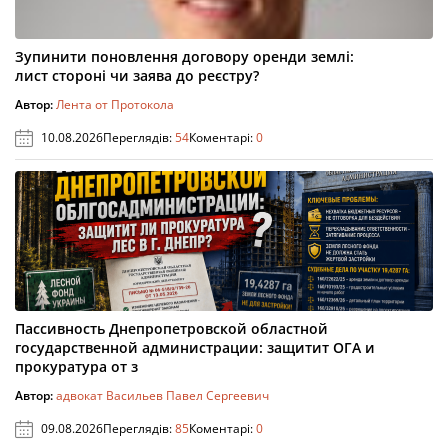
Зупинити поновлення договору оренди землі:
лист стороні чи заява до реєстру?
Автор:
Лента от Протокола
10.08.2026
Переглядів:
54
Коментарі:
0
Пассивность Днепропетровской областной
государственной администрации: защитит ОГА и
прокуратура от з
Автор:
адвокат Васильев Павел Сергеевич
09.08.2026
Переглядів:
85
Коментарі:
0