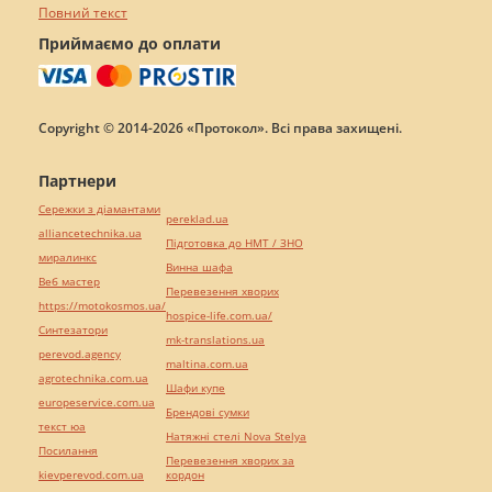
Повний текст
Приймаємо до оплати
Copyright © 2014-2026 «Протокол». Всі права захищені.
Партнери
Сережки з діамантами
pereklad.ua
alliancetechnika.ua
Підготовка до НМТ / ЗНО
миралинкс
Винна шафа
Веб мастер
Перевезення хворих
https://motokosmos.ua/
hospice-life.com.ua/
Синтезатори
mk-translations.ua
perevod.agency
maltina.com.ua
agrotechnika.com.ua
Шафи купе
europeservice.com.ua
Брендові сумки
текст юа
Натяжні стелі Nova Stelya
Посилання
Перевезення хворих за
kievperevod.com.ua
кордон