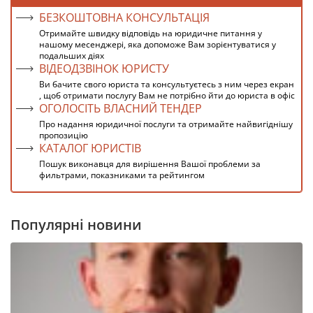
БЕЗКОШТОВНА КОНСУЛЬТАЦІЯ
Отримайте швидку відповідь на юридичне питання у
нашому месенджері, яка допоможе Вам зорієнтуватися у
подальших діях
ВІДЕОДЗВІНОК ЮРИСТУ
Ви бачите свого юриста та консультуєтесь з ним через екран
, щоб отримати послугу Вам не потрібно йти до юриста в офіс
ОГОЛОСІТЬ ВЛАСНИЙ ТЕНДЕР
Про надання юридичної послуги та отримайте найвигіднішу
пропозицію
КАТАЛОГ ЮРИСТІВ
Пошук виконавця для вирішення Вашої проблеми за
фильтрами, показниками та рейтингом
Популярні новини