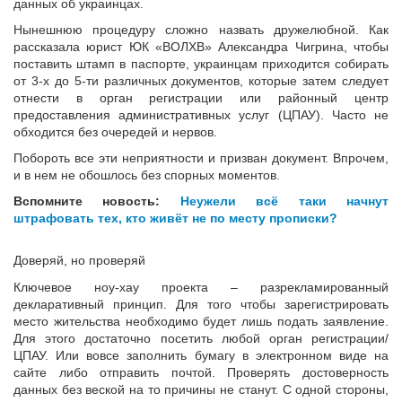
данных об украинцах.
Нынешнюю процедуру сложно назвать дружелюбной. Как
рассказала юрист ЮК «ВОЛХВ» Александра Чигрина, чтобы
поставить штамп в паспорте, украинцам приходится собирать
от 3-х до 5-ти различных документов, которые затем следует
отнести в орган регистрации или районный центр
предоставления административных услуг (ЦПАУ). Часто не
обходится без очередей и нервов.
Побороть все эти неприятности и призван документ. Впрочем,
и в нем не обошлось без спорных моментов.
Вспомните новость:
Неужели всё таки начнут
штрафовать тех, кто живёт не по месту прописки?
Доверяй, но проверяй
Ключевое ноу-хау проекта – разрекламированный
декларативный принцип. Для того чтобы зарегистрировать
место жительства необходимо будет лишь подать заявление.
Для этого достаточно посетить любой орган регистрации/
ЦПАУ. Или вовсе заполнить бумагу в электронном виде на
сайте либо отправить почтой. Проверять достоверность
данных без веской на то причины не станут. С одной стороны,