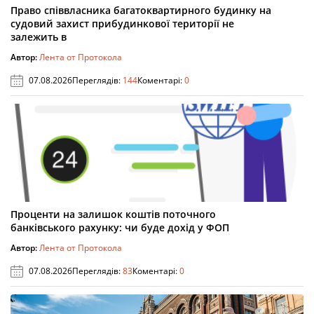
Право співвласника багатоквартирного будинку на
судовий захист прибудинкової території не
залежить в
Автор:
Лента от Протокола
07.08.2026
Переглядів:
144
Коментарі:
0
Проценти на залишок коштів поточного
банківського рахунку: чи буде дохід у ФОП
Автор:
Лента от Протокола
07.08.2026
Переглядів:
83
Коментарі:
0