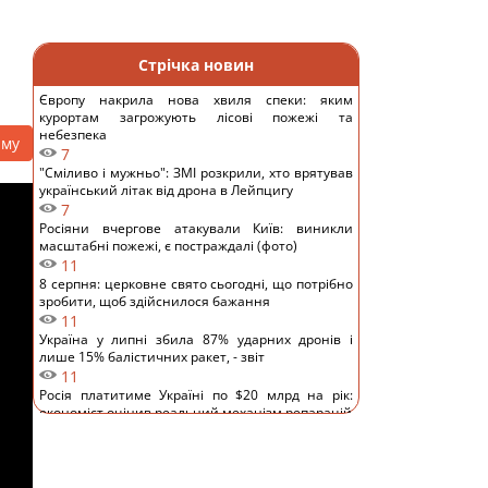
Стрічка новин
Європу накрила нова хвиля спеки: яким
курортам загрожують лісові пожежі та
небезпека
аму
7
"Сміливо і мужньо": ЗМІ розкрили, хто врятував
український літак від дрона в Лейпцигу
7
Росіяни вчергове атакували Київ: виникли
масштабні пожежі, є постраждалі (фото)
11
8 серпня: церковне свято сьогодні, що потрібно
зробити, щоб здійснилося бажання
11
Україна у липні збила 87% ударних дронів і
лише 15% балістичних ракет, - звіт
11
Росія платитиме Україні по $20 млрд на рік:
економіст оцінив реальний механізм репарацій
11
Чи справді родзинки такі корисні, як усі
думають: відповідь дієтологів
14