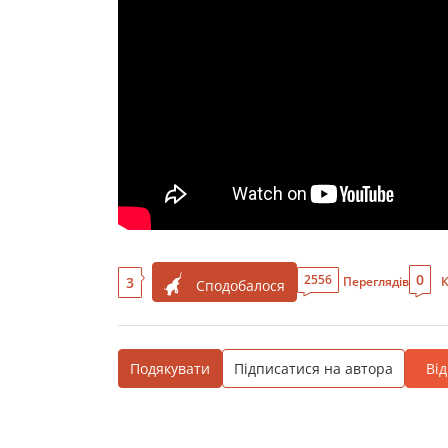
0
2556
3
Переглядів
К
Сподобалося
Подякувати
Підписатися на автора
Ві