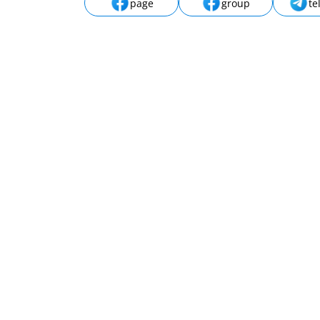
page
group
te