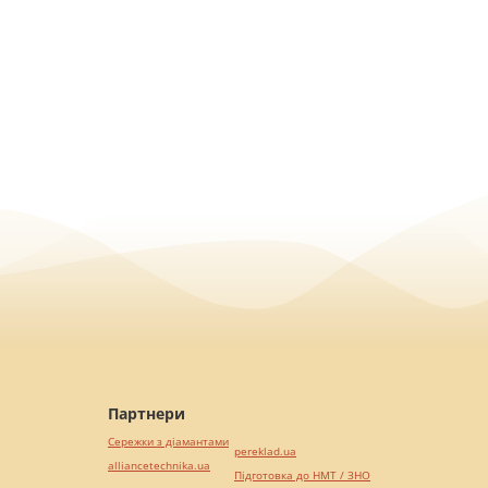
Партнери
Сережки з діамантами
pereklad.ua
alliancetechnika.ua
Підготовка до НМТ / ЗНО