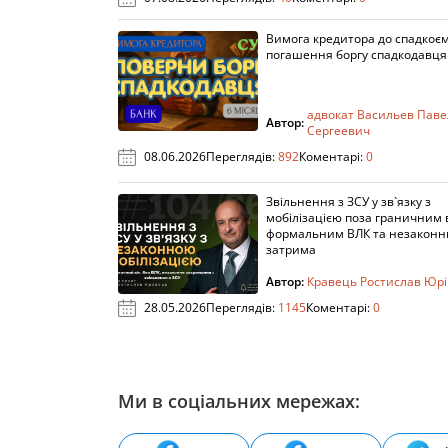
Вимога кредитора до спадкоє
погашення боргу спадкодавця
адвокат Васильев Паве
Автор:
Сергеевич
08.06.2026
Переглядів:
892
Коментарі:
0
Звільнення з ЗСУ у зв`язку з
мобілізацією поза граничним 
формальним ВЛК та незакон
затрима
Автор:
Кравець Ростислав Юр
28.05.2026
Переглядів:
1145
Коментарі:
0
Ми в соціальних мережах: