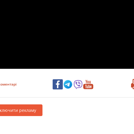
оментарі
дключити рекламу