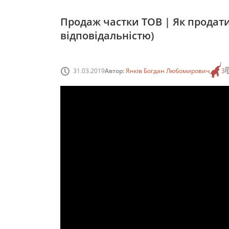
Продаж частки ТОВ | Як продат
відповідальністю)
31.03.2019
Автор:
Янків Богдан Любомирович
3