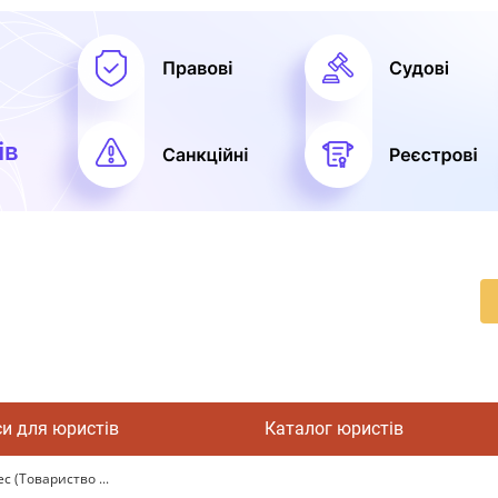
си для юристів
Каталог юристів
с (Товариство ...