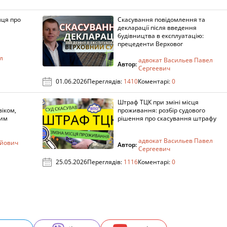
мця про
Скасування повідомлення та
декларації після введення
будівництва в експлуатацію:
прецеденти Верховог
л
адвокат Васильев Павел
Автор:
Сергеевич
01.06.2026
Переглядів:
1410
Коментарі:
0
Штраф ТЦК при зміні місця
віком,
проживання: розбір судового
ним
рішення про скасування штрафу
адвокат Васильев Павел
ійович
Автор:
Сергеевич
25.05.2026
Переглядів:
1116
Коментарі:
0