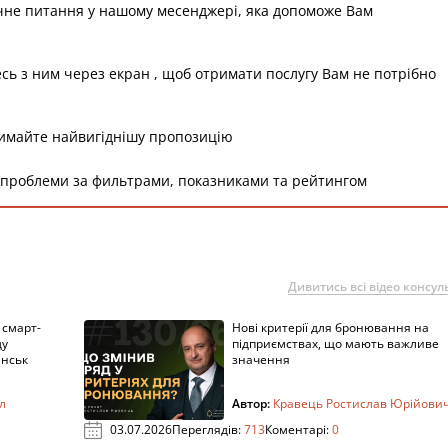
чне питання у нашому месенджері, яка допоможе Вам
есь з ним через екран , щоб отримати послугу Вам не потрібно
римайте найвигіднішу пропозицію
 проблеми за фильтрами, показниками та рейтингом
Дивитись всі відео консуль
 смарт-
Нові критерії для бронювання на
ду
підприємствах, що мають важливе
анськ
значення
л
Автор:
Кравець Ростислав Юрійови
03.07.2026
Переглядів:
713
Коментарі:
0