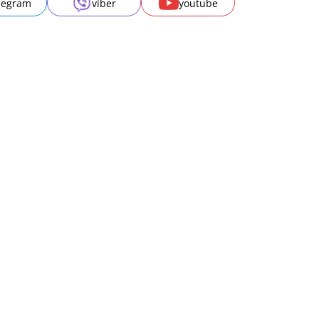
legram
viber
youtube