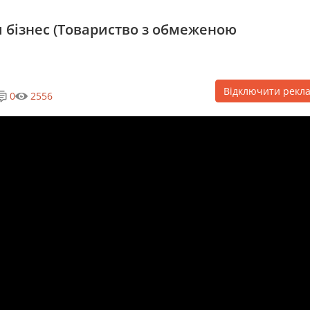
и бізнес (Товариство з обмеженою
Відключити рекл
0
2556