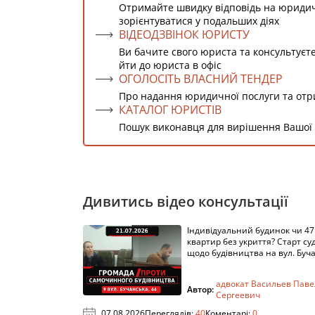
Отримайте швидку відповідь на юриди
зорієнтуватися у подальших діях
ВІДЕОДЗВІНОК ЮРИСТУ
Ви бачите свого юриста та консультуєт
йти до юриста в офіс
ОГОЛОСІТЬ ВЛАСНИЙ ТЕНДЕР
Про надання юридичної послуги та от
КАТАЛОГ ЮРИСТІВ
Пошук виконавця для вирішення Вашої
Дивитись відео консультації
Індивідуальний будинок чи 47
квартир без укриття? Старт су
щодо будівництва на вул. Буч
адвокат Васильев Паве
Автор:
Сергеевич
07.08.2026
Переглядів:
40
Коментарі:
0