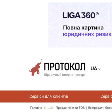
UA
Сервіси для клієнтів
Серві
...
Головна
Продаж частки ТОВ | Як продати бізне