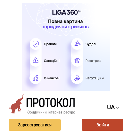
UA
Зареєструватися
Ввійти