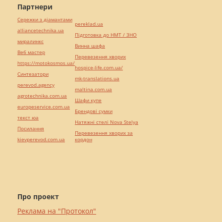
Партнери
Сережки з діамантами
pereklad.ua
alliancetechnika.ua
Підготовка до НМТ / ЗНО
миралинкс
Винна шафа
Веб мастер
Перевезення хворих
https://motokosmos.ua/
hospice-life.com.ua/
Синтезатори
mk-translations.ua
perevod.agency
maltina.com.ua
agrotechnika.com.ua
Шафи купе
europeservice.com.ua
Брендові сумки
текст юа
Натяжні стелі Nova Stelya
Посилання
Перевезення хворих за
kievperevod.com.ua
кордон
Про проект
Реклама на "Протокол"