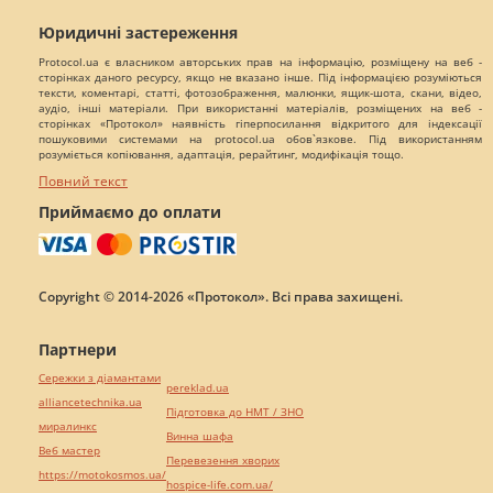
Юридичні застереження
Protocol.ua є власником авторських прав на інформацію, розміщену на веб -
сторінках даного ресурсу, якщо не вказано інше. Під інформацією розуміються
тексти, коментарі, статті, фотозображення, малюнки, ящик-шота, скани, відео,
аудіо, інші матеріали. При використанні матеріалів, розміщених на веб -
сторінках «Протокол» наявність гіперпосилання відкритого для індексації
пошуковими системами на protocol.ua обов`язкове. Під використанням
розуміється копіювання, адаптація, рерайтинг, модифікація тощо.
Повний текст
Приймаємо до оплати
Copyright © 2014-2026 «Протокол». Всі права захищені.
Партнери
Сережки з діамантами
pereklad.ua
alliancetechnika.ua
Підготовка до НМТ / ЗНО
миралинкс
Винна шафа
Веб мастер
Перевезення хворих
https://motokosmos.ua/
hospice-life.com.ua/