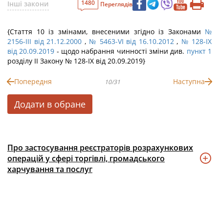
1480
Інші закони
Переглядів
{Стаття 10 із змінами, внесеними згідно із Законами
№
2156-III від 21.12.2000
,
№ 5463-VI від 16.10.2012
,
№ 128-IX
від 20.09.2019
- щодо набрання чинності зміни див.
пункт 1
розділу II Закону № 128-IX від 20.09.2019}
Попередня
Наступна
10/31
Додати в обране
Про застосування реєстраторів розрахункових
операцій у сфері торгівлі, громадського
харчування та послуг