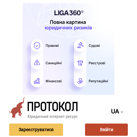
UA
Зареєструватися
Ввійти