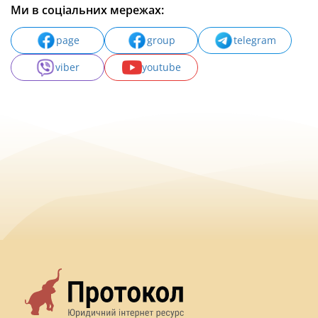
Ми в соціальних мережах:
page
group
telegram
viber
youtube