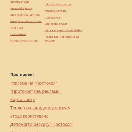
Синтезатори
mk-translations.ua
perevod.agency
maltina.com.ua
agrotechnika.com.ua
Шафи купе
europeservice.com.ua
Брендові сумки
текст юа
Натяжні стелі Nova Stelya
Посилання
Перевезення хворих за
kievperevod.com.ua
кордон
Про проект
Реклама на "Протокол"
"Протокол" без реклами!
Карта сайту
Тендер на юридичну послугу
Угода користувача
Допомогти ресурсу "Протокол"