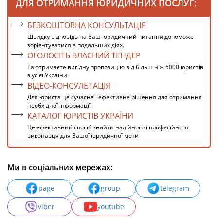
ДЛЯ ОТРИМАННЯ ЮРИДИЧНИХ ПОСЛУГ:
БЕЗКОШТОВНА КОНСУЛЬТАЦІЯ
Швидку відповідь на Ваш юридичний питання допоможе
зорієнтуватися в подальших діях.
ОГОЛОСІТЬ ВЛАСНИЙ ТЕНДЕР
Та отримаєте вигідну пропозицію від більш ніж 5000 юристів
з усієї України.
ВІДЕО-КОНСУЛЬТАЦІЯ
Для юриста це сучасне і ефективне рішення для отримання
необхідної інформації
КАТАЛОГ ЮРИСТІВ УКРАЇНИ
Це ефективний спосіб знайти надійного і професійного
виконавця для Вашої юридичної мети
Ми в соціальних мережах:
page
group
telegram
viber
youtube