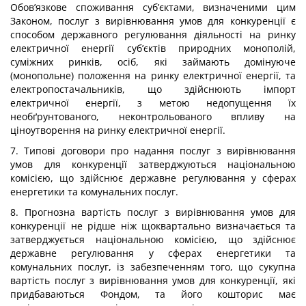
Обов’язкове споживання суб’єктами, визначеними цим
Законом, послуг з вирівнювання умов для конкуренції є
способом державного регулювання діяльності на ринку
електричної енергії суб’єктів природних монополій,
суміжних ринків, осіб, які займають домінуюче
(монопольне) положення на ринку електричної енергії, та
електропостачальників, що здійснюють імпорт
електричної енергії, з метою недопущення їх
необґрунтованого, неконтрольованого впливу на
ціноутворення на ринку електричної енергії.
7. Типові договори про надання послуг з вирівнювання
умов для конкуренції затверджуються національною
комісією, що здійснює державне регулювання у сферах
енергетики та комунальних послуг.
8. Прогнозна вартість послуг з вирівнювання умов для
конкуренції не рідше ніж щоквартально визначається та
затверджується національною комісією, що здійснює
державне регулювання у сферах енергетики та
комунальних послуг, із забезпеченням того, що сукупна
вартість послуг з вирівнювання умов для конкуренції, які
придбаваються Фондом, та його кошторис має