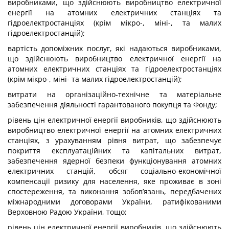
виробниками, що здійснюють виробництво електричної
енергії на атомних електричних станціях та
гідроелектростанціях (крім мікро-, міні-, та малих
гідроелектростанцій);
вартість допоміжних послуг, які надаються виробниками,
що здійснюють виробництво електричної енергії на
атомних електричних станціях та гідроелектростанціях
(крім мікро-, міні- та малих гідроелектростанцій);
витрати на організаційно-технічне та матеріальне
забезпечення діяльності гарантованого покупця та Фонду;
рівень цін електричної енергії виробників, що здійснюють
виробництво електричної енергії на атомних електричних
станціях, з урахуванням рівня витрат, що забезпечує
покриття експлуатаційних та капітальних витрат,
забезпечення ядерної безпеки функціонування атомних
електричних станцій, обсяг соціально-економічної
компенсації ризику для населення, яке проживає в зоні
спостереження, та виконання зобов’язань, передбачених
міжнародними договорами України, ратифікованими
Верховною Радою України, тощо;
рівень цін електричної енергії виробників, що здійснюють