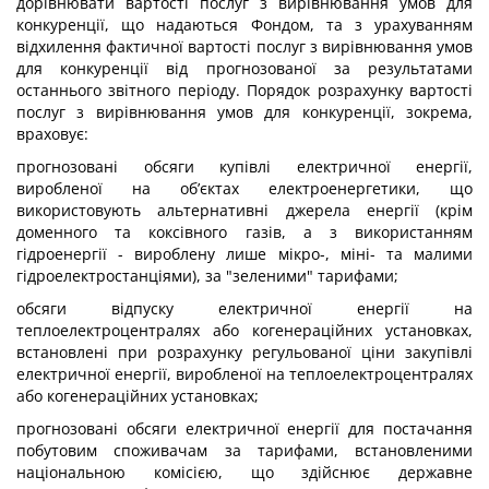
дорівнювати вартості послуг з вирівнювання умов для
конкуренції, що надаються Фондом, та з урахуванням
відхилення фактичної вартості послуг з вирівнювання умов
для конкуренції від прогнозованої за результатами
останнього звітного періоду. Порядок розрахунку вартості
послуг з вирівнювання умов для конкуренції, зокрема,
враховує:
прогнозовані обсяги купівлі електричної енергії,
виробленої на об’єктах електроенергетики, що
використовують альтернативні джерела енергії (крім
доменного та коксівного газів, а з використанням
гідроенергії - вироблену лише мікро-, міні- та малими
гідроелектростанціями), за "зеленими" тарифами;
обсяги відпуску електричної енергії на
теплоелектроцентралях або когенераційних установках,
встановлені при розрахунку регульованої ціни закупівлі
електричної енергії, виробленої на теплоелектроцентралях
або когенераційних установках;
прогнозовані обсяги електричної енергії для постачання
побутовим споживачам за тарифами, встановленими
національною комісією, що здійснює державне