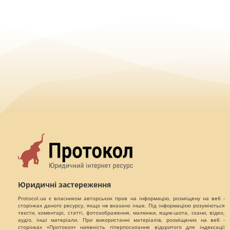
Юридичні застереження
Protocol.ua є власником авторських прав на інформацію, розміщену на веб -
сторінках даного ресурсу, якщо не вказано інше. Під інформацією розуміються
тексти, коментарі, статті, фотозображення, малюнки, ящик-шота, скани, відео,
аудіо, інші матеріали. При використанні матеріалів, розміщених на веб -
сторінках «Протокол» наявність гіперпосилання відкритого для індексації