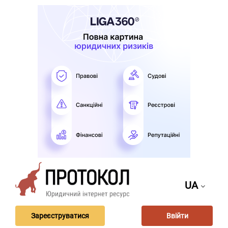
UA
Зареєструватися
Ввійти