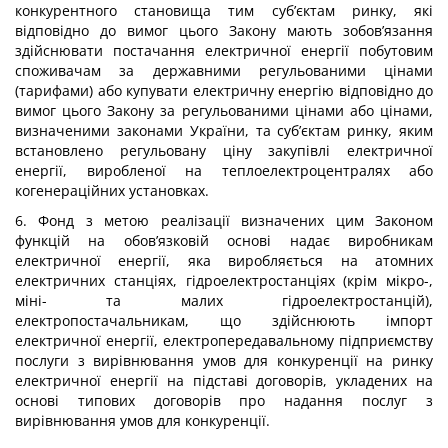
конкурентного становища тим суб’єктам ринку, які
відповідно до вимог цього Закону мають зобов’язання
здійснювати постачання електричної енергії побутовим
споживачам за державними регульованими цінами
(тарифами) або купувати електричну енергію відповідно до
вимог цього Закону за регульованими цінами або цінами,
визначеними законами України, та суб’єктам ринку, яким
встановлено регульовану ціну закупівлі електричної
енергії, виробленої на теплоелектроцентралях або
когенераційних установках.
6. Фонд з метою реалізації визначених цим Законом
функцій на обов’язковій основі надає виробникам
електричної енергії, яка виробляється на атомних
електричних станціях, гідроелектростанціях (крім мікро-,
міні- та малих гідроелектростанцій),
електропостачальникам, що здійснюють імпорт
електричної енергії, електропередавальному підприємству
послуги з вирівнювання умов для конкуренції на ринку
електричної енергії на підставі договорів, укладених на
основі типових договорів про надання послуг з
вирівнювання умов для конкуренції.