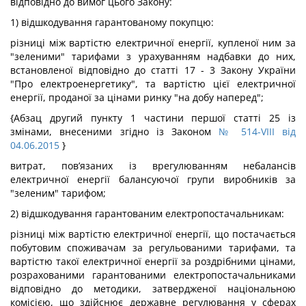
відповідно до вимог цього Закону:
1) відшкодування гарантованому покупцю:
різниці між вартістю електричної енергії, купленої ним за
"зеленими" тарифами з урахуванням надбавки до них,
встановленої відповідно до статті 17 - 3 Закону України
"Про електроенергетику", та вартістю цієї електричної
енергії, проданої за цінами ринку "на добу наперед";
{Абзац другий пункту 1 частини першої статті 25 із
змінами, внесеними згідно із Законом
№ 514-VIII від
04.06.2015
}
витрат, пов’язаних із врегулюванням небалансів
електричної енергії балансуючої групи виробників за
"зеленим" тарифом;
2) відшкодування гарантованим електропостачальникам:
різниці між вартістю електричної енергії, що постачається
побутовим споживачам за регульованими тарифами, та
вартістю такої електричної енергії за роздрібними цінами,
розрахованими гарантованими електропостачальниками
відповідно до методики, затвердженої національною
комісією, що здійснює державне регулювання у сферах