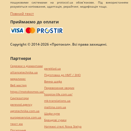
пошуковими системами на protocol.ua обов`язкове. Під використанням
розуміється копіювання, адаптація, рерайтинг, модифікація тощо.
Повний текст
Приймаємо до оплати
Copyright © 2014-2026 «Протокол». Всі права захищені.
Партнери
Сережки з діамантами
pereklad.ua
alliancetechnika.ua
Підготовка до НМТ / ЗНО
миралинкс
Винна шафа
Веб мастер
Перевезення хворих
https://motokosmos.ua/
hospice-life.com.ua/
Синтезатори
mk-translations.ua
perevod.agency
maltina.com.ua
agrotechnika.com.ua
Шафи купе
europeservice.com.ua
Брендові сумки
текст юа
Натяжні стелі Nova Stelya
Посилання