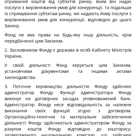
отримання коштів від суб’єктів ринку, яким він надає
послуги з вирівнювання умов для конкуренції, та подальше
їх спрямування суб’єктам ринку, які надають йому послуги з
вирівнювання умов для конкуренції, відповідно до цього
Закону.
Фонд не має права на будь-яку іншу діяльність, крім
передбаченої цим Законом.
2. Засновником Фонду є держава в особі Кабінету Міністрів
України.
У своїй діяльності Фонд керується цим Законом,
установчими документами та іншими актами
законодавства.
3. Поточне керівництво діяльністю Фонду здійснює
адміністратор Фонду. Функції адміністратора Фонду
виконує на договірних засадах уповноважений банк.
Адміністратор Фонду несе відповідальність за належне
виконання своїх функцій згідно з договором.
Організаційно-технічне та матеріальне забезпечення
діяльності Фонду здійснюється адміністратором Фонду за
рахунок коштів Фонду відповідно до кошторису,
затвердженого національною комісією, що здійснює