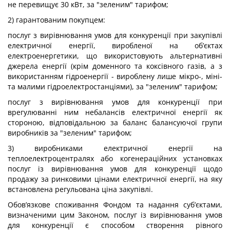
не перевищує 30 кВт, за "зеленим" тарифом;
2) гарантованим покупцем:
послуг з вирівнювання умов для конкуренції при закупівлі
електричної енергії, виробленої на об’єктах
електроенергетики, що використовують альтернативні
джерела енергії (крім доменного та коксівного газів, а з
використанням гідроенергії - вироблену лише мікро-, міні-
та малими гідроелектростанціями), за "зеленим" тарифом;
послуг з вирівнювання умов для конкуренції при
врегулюванні ним небалансів електричної енергії як
стороною, відповідальною за баланс балансуючої групи
виробників за "зеленим" тарифом;
3) виробниками електричної енергії на
теплоелектроцентралях або когенераційних установках
послуг із вирівнювання умов для конкуренції щодо
продажу за ринковими цінами електричної енергії, на яку
встановлена регульована ціна закупівлі.
Обов’язкове споживання Фондом та надання суб’єктами,
визначеними цим Законом, послуг із вирівнювання умов
для конкуренції є способом створення рівного