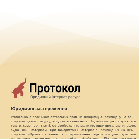
Юридичні застереження
Protocol.ua є власником авторських прав на інформацію, розміщену на веб -
сторінках даного ресурсу, якщо не вказано інше. Під інформацією розуміються
тексти, коментарі, статті, фотозображення, малюнки, ящик-шота, скани, відео,
аудіо, інші матеріали. При використанні матеріалів, розміщених на веб -
сторінках «Протокол» наявність гіперпосилання відкритого для індексації
пошуковими системами на protocol.ua обов`язкове. Під використанням