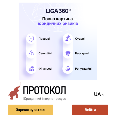
UA
Зареєструватися
Ввійти