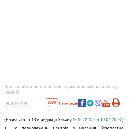
Про запобігання та протидію домашньому насильству
(ЗМІСТ)
3536
Інші закони
Переглядів
{Назва статті 13 в редакції Закону
№ 3022-IX від 10.04.2023
}
1. До повноважень центрів з надання безоплатної