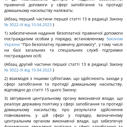
правничої допомоги у сфері запобігання та протидії
домашньому насильству належать:
{Абзац перший частини першої статті 13 в редакції Закону
№ 3022-IX від 10.04.2023
}
1) забезпечення надання безоплатної правничої допомоги
постраждалим особам у порядку, встановленому
Законом
України
"Про безоплатну правничу допомогу", у тому числі
на базі загальних та спеціальних служб підтримки
постраждалих осіб;
{Абзац другий частини першої статті 13 в редакції Закону
№ 3022-IX від 10.04.2023
}
2) взаємодія з іншими суб’єктами, що здійснюють заходи у
сфері запобігання та протидії домашньому насильству,
відповідно до статті 15 цього Закону;
3) звітування центральному органу виконавчої влади, що
реалізує державну політику у сфері запобігання та протидії
домашньому насильству, про результати здійснення
повноважень у цій сфері у порядку, визначеному
центральним органом виконавчої влади, що забезпечує
формування державної політики у сфері запобігання та