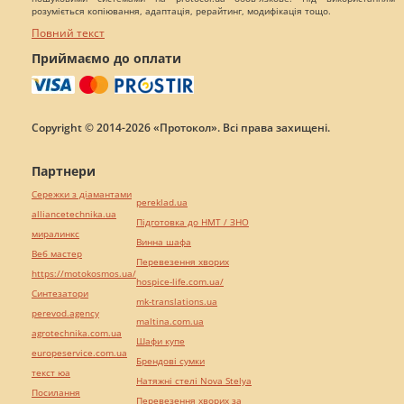
розуміється копіювання, адаптація, рерайтинг, модифікація тощо.
Повний текст
Приймаємо до оплати
Copyright © 2014-2026 «Протокол». Всі права захищені.
Партнери
Сережки з діамантами
pereklad.ua
alliancetechnika.ua
Підготовка до НМТ / ЗНО
миралинкс
Винна шафа
Веб мастер
Перевезення хворих
https://motokosmos.ua/
hospice-life.com.ua/
Синтезатори
mk-translations.ua
perevod.agency
maltina.com.ua
agrotechnika.com.ua
Шафи купе
europeservice.com.ua
Брендові сумки
текст юа
Натяжні стелі Nova Stelya
Посилання
Перевезення хворих за