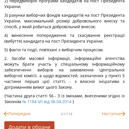
2) передвиборні програми кандидатів на пост Президента
України;
3) рахунки виборчих фондів кандидатів на пост Президента
України, максимальний розмір добровільного внеску та
спосіб, у який робиться добровільний внесок;
4) винесення попередження та скасування реєстрації
(вибуття) кандидата на пост Президента України;
5) факти та події, пов’язані з виборчим процесом.
2. Засоби масової інформації, інформаційні агентства
можуть брати участь у спеціальному інформаційному
забезпеченні виборів на замовлення Центральної
виборчої комісії, а щодо відомостей, зазначених у пункті 5
частини першої цієї статті, - з власної ініціативи з
дотриманням вимог цього Закону.
{Частина друга статті 56 - 3 із змінами, внесеними згідно із
Законом
№ 1184-VII від 08.04.2014
}
Попередня
Наступна
61/114
Додати в обране