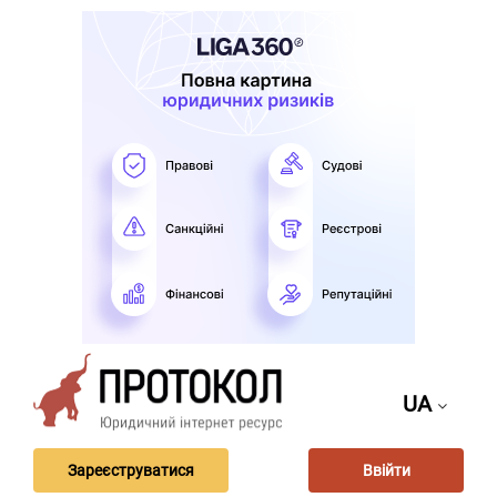
UA
Зареєструватися
Ввійти