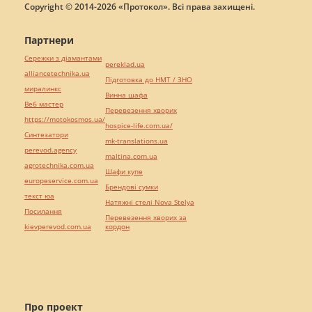
Copyright © 2014-2026 «Протокол». Всі права захищені.
Партнери
Сережки з діамантами
pereklad.ua
alliancetechnika.ua
Підготовка до НМТ / ЗНО
миралинкс
Винна шафа
Веб мастер
Перевезення хворих
https://motokosmos.ua/
hospice-life.com.ua/
Синтезатори
mk-translations.ua
perevod.agency
maltina.com.ua
agrotechnika.com.ua
Шафи купе
europeservice.com.ua
Брендові сумки
текст юа
Натяжні стелі Nova Stelya
Посилання
Перевезення хворих за
kievperevod.com.ua
кордон
Про проект