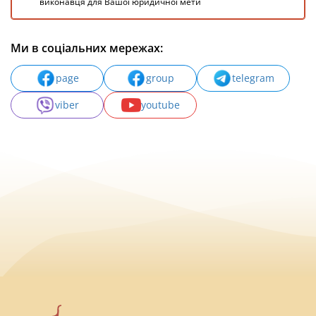
виконавця для Вашої юридичної мети
Ми в соціальних мережах:
page
group
telegram
viber
youtube