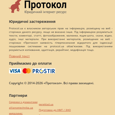
Юридичні застереження
Protocol.ua є власником авторських прав на інформацію, розміщену на веб -
сторінках даного ресурсу, якщо не вказано інше. Під інформацією розуміються
тексти, коментарі, статті, фотозображення, малюнки, ящик-шота, скани, відео,
аудіо, інші матеріали. При використанні матеріалів, розміщених на веб -
сторінках «Протокол» наявність гіперпосилання відкритого для індексації
пошуковими системами на protocol.ua обов`язкове. Під використанням
розуміється копіювання, адаптація, рерайтинг, модифікація тощо.
Повний текст
Приймаємо до оплати
Copyright © 2014-2026 «Протокол». Всі права захищені.
Партнери
Сережки з діамантами
pereklad.ua
alliancetechnika.ua
Підготовка до НМТ / ЗНО
миралинкс