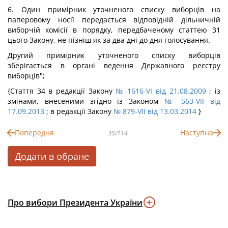
6. Один примірник уточненого списку виборців на
паперовому носії передається відповідній дільничній
виборчій комісії в порядку, передбаченому статтею 31
цього Закону, не пізніш як за два дні до дня голосування.
Другий примірник уточненого списку виборців
зберігається в органі ведення Державного реєстру
виборців";
{Стаття 34 в редакції Закону
№ 1616-VІ від 21.08.2009
; із
змінами, внесеними згідно із Законом
№ 563-VII від
17.09.2013
; в редакції Закону
№ 879-VII від 13.03.2014
}
Попередня
Наступна
35/114
Додати в обране
Про вибори Президента України