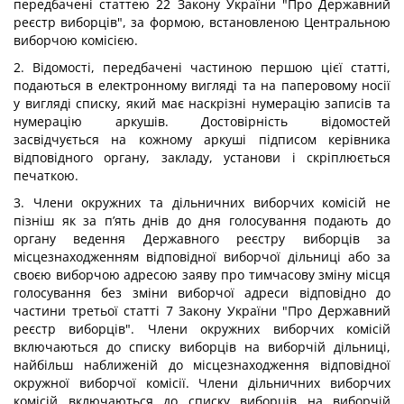
передбачені статтею 22 Закону України "Про Державний
реєстр виборців", за формою, встановленою Центральною
виборчою комісією.
2. Відомості, передбачені частиною першою цієї статті,
подаються в електронному вигляді та на паперовому носії
у вигляді списку, який має наскрізні нумерацію записів та
нумерацію аркушів. Достовірність відомостей
засвідчується на кожному аркуші підписом керівника
відповідного органу, закладу, установи і скріплюється
печаткою.
3. Члени окружних та дільничних виборчих комісій не
пізніш як за п’ять днів до дня голосування подають до
органу ведення Державного реєстру виборців за
місцезнаходженням відповідної виборчої дільниці або за
своєю виборчою адресою заяву про тимчасову зміну місця
голосування без зміни виборчої адреси відповідно до
частини третьої статті 7 Закону України "Про Державний
реєстр виборців". Члени окружних виборчих комісій
включаються до списку виборців на виборчій дільниці,
найбільш наближеній до місцезнаходження відповідної
окружної виборчої комісії. Члени дільничних виборчих
комісій включаються до списку виборців на виборчій