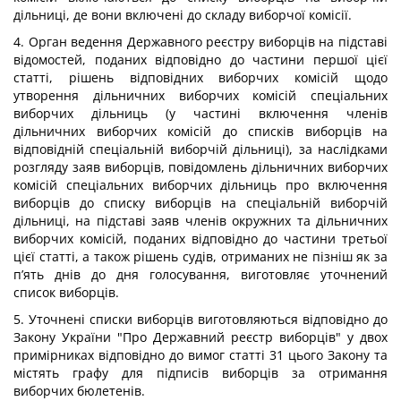
дільниці, де вони включені до складу виборчої комісії.
4. Орган ведення Державного реєстру виборців на підставі
відомостей, поданих відповідно до частини першої цієї
статті, рішень відповідних виборчих комісій щодо
утворення дільничних виборчих комісій спеціальних
виборчих дільниць (у частині включення членів
дільничних виборчих комісій до списків виборців на
відповідній спеціальній виборчій дільниці), за наслідками
розгляду заяв виборців, повідомлень дільничних виборчих
комісій спеціальних виборчих дільниць про включення
виборців до списку виборців на спеціальній виборчій
дільниці, на підставі заяв членів окружних та дільничних
виборчих комісій, поданих відповідно до частини третьої
цієї статті, а також рішень судів, отриманих не пізніш як за
п’ять днів до дня голосування, виготовляє уточнений
список виборців.
5. Уточнені списки виборців виготовляються відповідно до
Закону України "Про Державний реєстр виборців" у двох
примірниках відповідно до вимог статті 31 цього Закону та
містять графу для підписів виборців за отримання
виборчих бюлетенів.