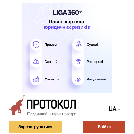
UA
Зареєструватися
Ввійти