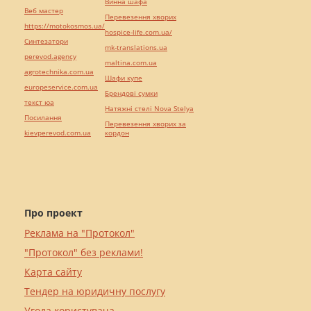
Винна шафа
Веб мастер
Перевезення хворих
https://motokosmos.ua/
hospice-life.com.ua/
Синтезатори
mk-translations.ua
perevod.agency
maltina.com.ua
agrotechnika.com.ua
Шафи купе
europeservice.com.ua
Брендові сумки
текст юа
Натяжні стелі Nova Stelya
Посилання
Перевезення хворих за
kievperevod.com.ua
кордон
Про проект
Реклама на "Протокол"
"Протокол" без реклами!
Карта сайту
Тендер на юридичну послугу
Угода користувача