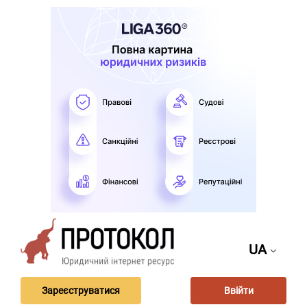
UA
Зареєструватися
Ввійти