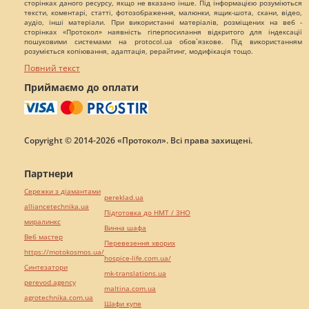
сторінках даного ресурсу, якщо не вказано інше. Під інформацією розуміються
тексти, коментарі, статті, фотозображення, малюнки, ящик-шота, скани, відео,
аудіо, інші матеріали. При використанні матеріалів, розміщених на веб -
сторінках «Протокол» наявність гіперпосилання відкритого для індексації
пошуковими системами на protocol.ua обов`язкове. Під використанням
розуміється копіювання, адаптація, рерайтинг, модифікація тощо.
Повний текст
Приймаємо до оплати
Copyright © 2014-2026 «Протокол». Всі права захищені.
Партнери
Сережки з діамантами
pereklad.ua
alliancetechnika.ua
Підготовка до НМТ / ЗНО
миралинкс
Винна шафа
Веб мастер
Перевезення хворих
https://motokosmos.ua/
hospice-life.com.ua/
Синтезатори
mk-translations.ua
perevod.agency
maltina.com.ua
agrotechnika.com.ua
Шафи купе