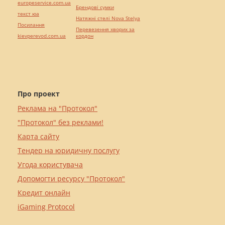
europeservice.com.ua
Брендові сумки
текст юа
Натяжні стелі Nova Stelya
Посилання
Перевезення хворих за
kievperevod.com.ua
кордон
Про проект
Реклама на "Протокол"
"Протокол" без реклами!
Карта сайту
Тендер на юридичну послугу
Угода користувача
Допомогти ресурсу "Протокол"
Кредит онлайн
iGaming Protocol