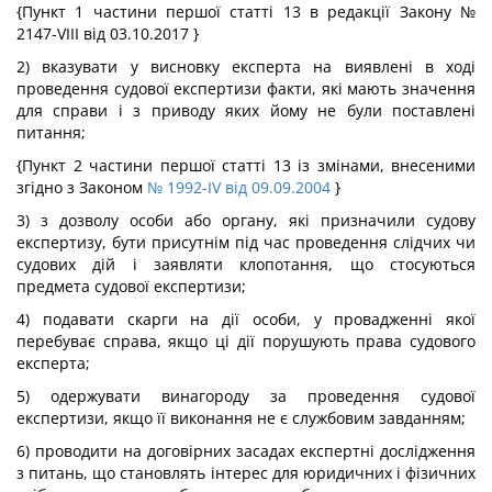
{Пункт 1 частини першої статті 13 в редакції Закону №
2147-VIII від 03.10.2017 }
2) вказувати у висновку експерта на виявлені в ході
проведення судової експертизи факти, які мають значення
для справи і з приводу яких йому не були поставлені
питання;
{Пункт 2 частини першої статті 13 із змінами, внесеними
згідно з Законом
№ 1992-IV від 09.09.2004
}
3) з дозволу особи або органу, які призначили судову
експертизу, бути присутнім під час проведення слідчих чи
судових дій і заявляти клопотання, що стосуються
предмета судової експертизи;
4) подавати скарги на дії особи, у провадженні якої
перебуває справа, якщо ці дії порушують права судового
експерта;
5) одержувати винагороду за проведення судової
експертизи, якщо її виконання не є службовим завданням;
6) проводити на договірних засадах експертні дослідження
з питань, що становлять інтерес для юридичних і фізичних