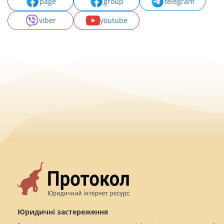
page
group
telegram
viber
youtube
Юридичні застереження