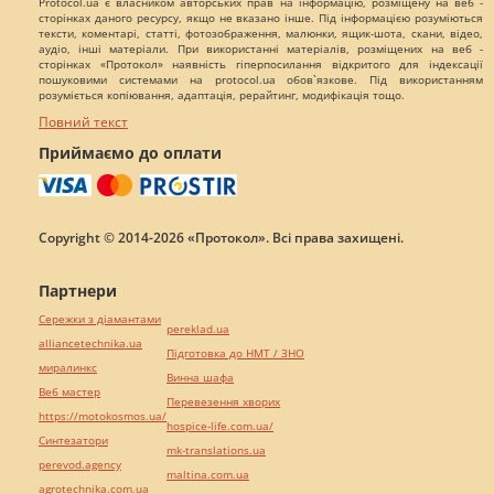
Protocol.ua є власником авторських прав на інформацію, розміщену на веб -
сторінках даного ресурсу, якщо не вказано інше. Під інформацією розуміються
тексти, коментарі, статті, фотозображення, малюнки, ящик-шота, скани, відео,
аудіо, інші матеріали. При використанні матеріалів, розміщених на веб -
сторінках «Протокол» наявність гіперпосилання відкритого для індексації
пошуковими системами на protocol.ua обов`язкове. Під використанням
розуміється копіювання, адаптація, рерайтинг, модифікація тощо.
Повний текст
Приймаємо до оплати
Copyright © 2014-2026 «Протокол». Всі права захищені.
Партнери
Сережки з діамантами
pereklad.ua
alliancetechnika.ua
Підготовка до НМТ / ЗНО
миралинкс
Винна шафа
Веб мастер
Перевезення хворих
https://motokosmos.ua/
hospice-life.com.ua/
Синтезатори
mk-translations.ua
perevod.agency
maltina.com.ua
agrotechnika.com.ua