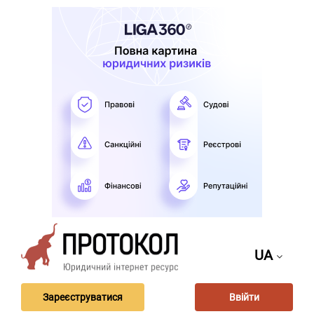
UA
Зареєструватися
Ввійти