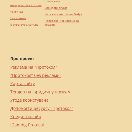
Шафи купе
europeservice.com.ua
Брендові сумки
текст юа
Натяжні стелі Nova Stelya
Посилання
Перевезення хворих за
kievperevod.com.ua
кордон
Про проект
Реклама на "Протокол"
"Протокол" без реклами!
Карта сайту
Тендер на юридичну послугу
Угода користувача
Допомогти ресурсу "Протокол"
Кредит онлайн
iGaming Protocol