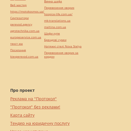
Винна шафа
Веб мастер
Перевезення хворих
https://motokosmos.ua/
hospice-life.com.ua/
Синтезатори
mk-translations.ua
perevod.agency
maltina.com.ua
agrotechnika.com.ua
Шафи купе
europeservice.com.ua
Брендові сумки
текст юа
Натяжні стелі Nova Stelya
Посилання
Перевезення хворих за
kievperevod.com.ua
кордон
Про проект
Реклама на "Протокол"
"Протокол" без реклами!
Карта сайту
Тендер на юридичну послугу