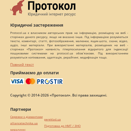
Юридичні застереження
Protocol.ua є власником авторських прав на інформацію, розміщену на веб -
сторінках даного ресурсу, якщо не вказано інше. Під інформацією розуміються
тексти, коментарі, статті, фотозображення, малюнки, ящик-шота, скани, відео,
аудіо, інші матеріали. При використанні матеріалів, розміщених на веб -
сторінках «Протокол» наявність гіперпосилання відкритого для індексації
пошуковими системами на protocol.ua обов`язкове. Під використанням
розуміється копіювання, адаптація, рерайтинг, модифікація тощо.
Повний текст
Приймаємо до оплати
Copyright © 2014-2026 «Протокол». Всі права захищені.
Партнери
Сережки з діамантами
pereklad.ua
alliancetechnika.ua
Підготовка до НМТ / ЗНО
миралинкс