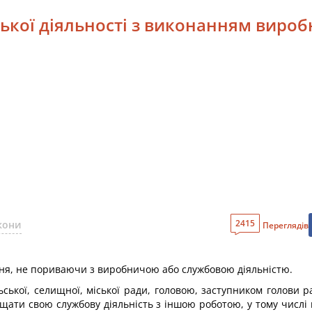
ської діяльності з виконанням виро
2415
акони
Переглядів
ння, не пориваючи з виробничою або службовою діяльністю.
ської, селищної, міської ради, головою, заступником голови р
міщати свою службову діяльність з іншою роботою, у тому числі