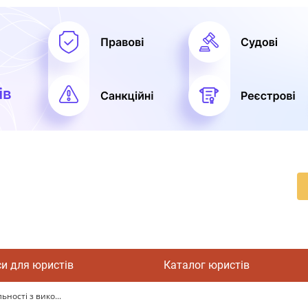
си для юристів
Каталог юристів
ьності з вико...