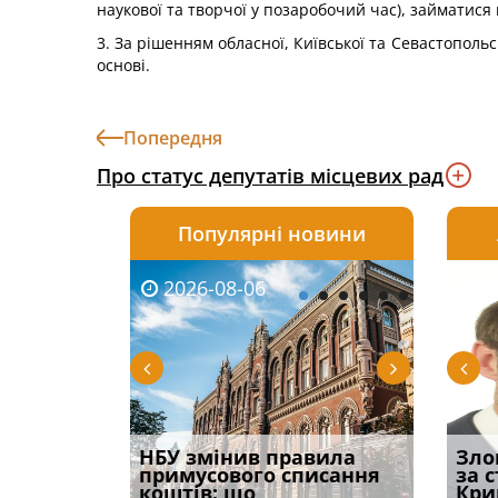
наукової та творчої у позаробочий час), займатис
3. За рішенням обласної, Київської та Севастополь
основі.
Попередня
Про статус депутатів місцевих рад
Популярні новини
2026-08-06
2026-08-03
2026-
20
і
НБУ змінив правила
Водії можуть отримати
Якщо с
Зло
способом
примусового списання
компенсацію за
відшк
за 
вих
коштів: що
незаконні дії
наявні
Кри