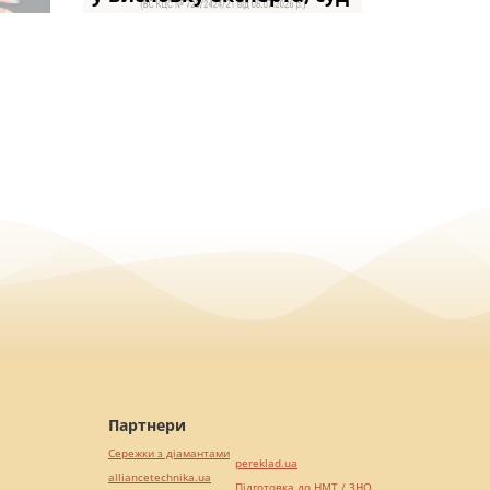
Партнери
Сережки з діамантами
pereklad.ua
alliancetechnika.ua
Підготовка до НМТ / ЗНО