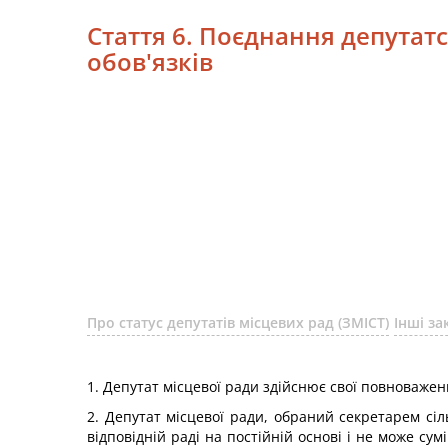
Стаття 6. Поєднання депутат
обов'язків
Про статус депутатів місцевих рад (ЗМІСТ)
Інші з
1. Депутат місцевої ради здійснює свої повноваже
2. Депутат місцевої ради, обраний секретарем сіль
відповідній раді на постійній основі і не може су