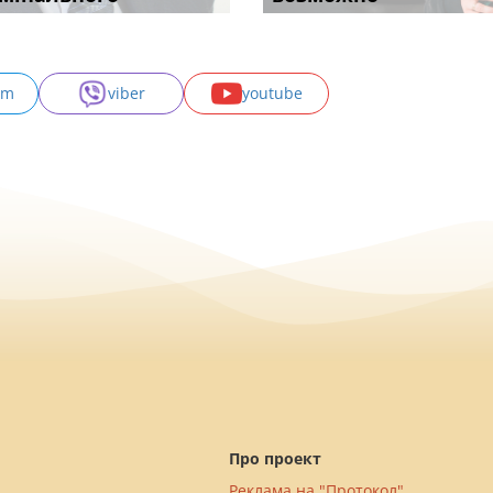
am
viber
youtube
Про проект
Реклама на "Протокол"