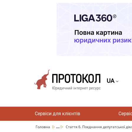
UA
Сервіси для клієнтів
Серві
...
Головна
Стаття 6. Поєднання депутатської діял