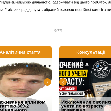
я підприємницькою діяльністю, одержувати від цього прибуток, 
ської міських рад депутат, обраний головою постійної комісії з 
6/53
Аналітична стаття
Консультації
08-06
26-08-04
2026-08-05
2026-08-06
2026-08-04
2026-08-06
2026-07-30
уд встановив для
вживання впливом
Особливості захисту у
Документи, на яких не
Переоформлення
Исключение с воинс
Восьмий ААС фак
одування шкоди
статтею 369-2
кримінальному
проставляється
відстрочки за іншою
учета по возрасту:
підтвердив, що 
с
мінального
провадженні: я
апостиль: пер
підставою: нов
возможно
може скас