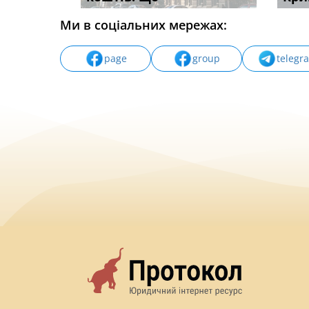
Ми в соціальних мережах:
page
group
telegr