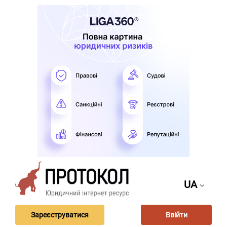
UA
Зареєструватися
Ввійти