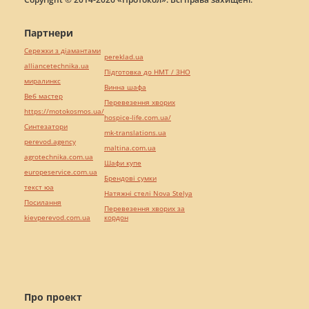
Партнери
Сережки з діамантами
pereklad.ua
alliancetechnika.ua
Підготовка до НМТ / ЗНО
миралинкс
Винна шафа
Веб мастер
Перевезення хворих
https://motokosmos.ua/
hospice-life.com.ua/
Синтезатори
mk-translations.ua
perevod.agency
maltina.com.ua
agrotechnika.com.ua
Шафи купе
europeservice.com.ua
Брендові сумки
текст юа
Натяжні стелі Nova Stelya
Посилання
Перевезення хворих за
kievperevod.com.ua
кордон
Про проект