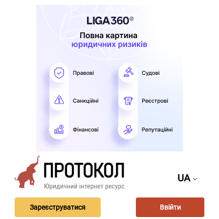
UA
Зареєструватися
Ввійти