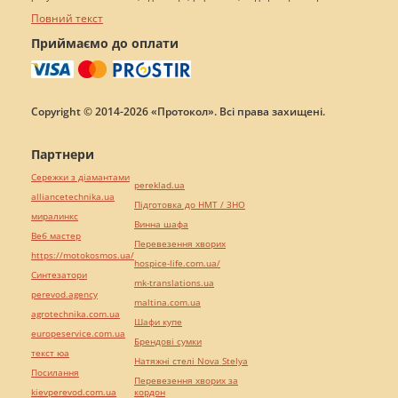
Повний текст
Приймаємо до оплати
Copyright © 2014-2026 «Протокол». Всі права захищені.
Партнери
Сережки з діамантами
pereklad.ua
alliancetechnika.ua
Підготовка до НМТ / ЗНО
миралинкс
Винна шафа
Веб мастер
Перевезення хворих
https://motokosmos.ua/
hospice-life.com.ua/
Синтезатори
mk-translations.ua
perevod.agency
maltina.com.ua
agrotechnika.com.ua
Шафи купе
europeservice.com.ua
Брендові сумки
текст юа
Натяжні стелі Nova Stelya
Посилання
Перевезення хворих за
kievperevod.com.ua
кордон