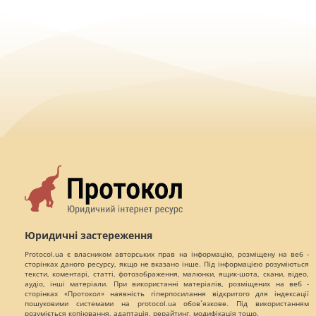
Юридичні застереження
Protocol.ua є власником авторських прав на інформацію, розміщену на веб -
сторінках даного ресурсу, якщо не вказано інше. Під інформацією розуміються
тексти, коментарі, статті, фотозображення, малюнки, ящик-шота, скани, відео,
аудіо, інші матеріали. При використанні матеріалів, розміщених на веб -
сторінках «Протокол» наявність гіперпосилання відкритого для індексації
пошуковими системами на protocol.ua обов`язкове. Під використанням
розуміється копіювання, адаптація, рерайтинг, модифікація тощо.