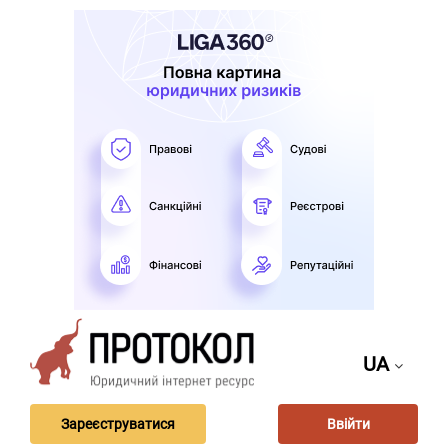
UA
Зареєструватися
Ввійти