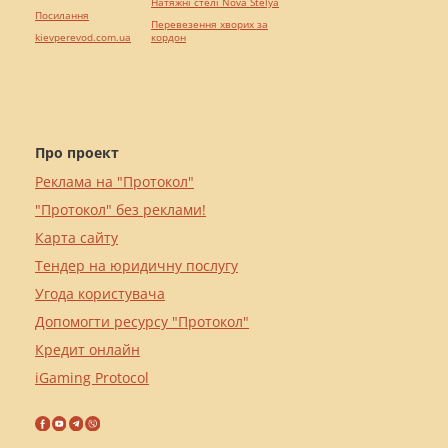
Натяжні стелі Nova Stelya
Посилання
Перевезення хворих за
kievperevod.com.ua
кордон
Про проект
Реклама на "Протокол"
"Протокол" без реклами!
Карта сайту
Тендер на юридичну послугу
Угода користувача
Допомогти ресурсу "Протокол"
Кредит онлайн
iGaming Protocol