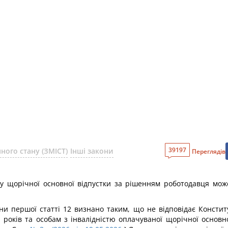
39197
ного стану (ЗМІСТ)
Інші закони
Переглядів
ику щорічної основної відпустки за рішенням роботодавця мож
и першої статті 12 визнано таким, що не відповідає Конституц
років та особам з інвалідністю оплачуваної щорічної основно