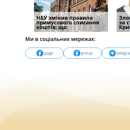
і
НБУ змінив правила
Водії можуть отримати
Якщо с
Зло
способом
примусового списання
компенсацію за
відшк
за 
вих
коштів: що
незаконні дії
наявні
Кри
Ми в соціальних мережах:
page
group
telegr