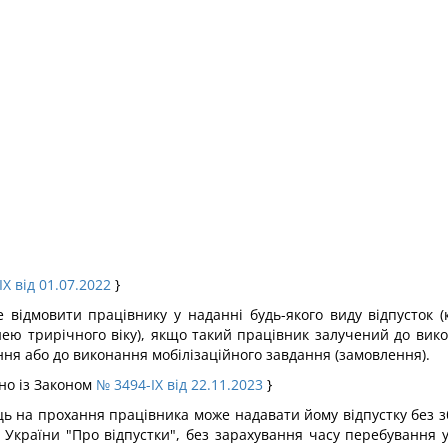
X від 01.07.2022
}
 відмовити працівнику у наданні будь-якого виду відпусток (к
ею трирічного віку), якщо такий працівник залучений до вико
ня або до виконання мобілізаційного завдання (замовлення).
дно із Законом
№ 3494-IX від 22.11.2023
}
ець на прохання працівника може надавати йому відпустку без 
України "Про відпустки", без зарахування часу перебування у 