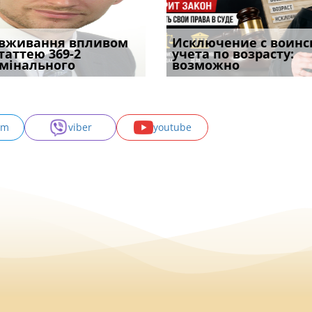
уд встановив для
вживання впливом
Особливості захисту у
Документи, на яких не
Переоформлення
Исключение с воинс
Восьмий ААС фак
одування шкоди
статтею 369-2
кримінальному
проставляється
відстрочки за іншою
учета по возрасту:
підтвердив, що 
с
мінального
провадженні: я
апостиль: пер
підставою: нов
возможно
може скас
am
viber
youtube