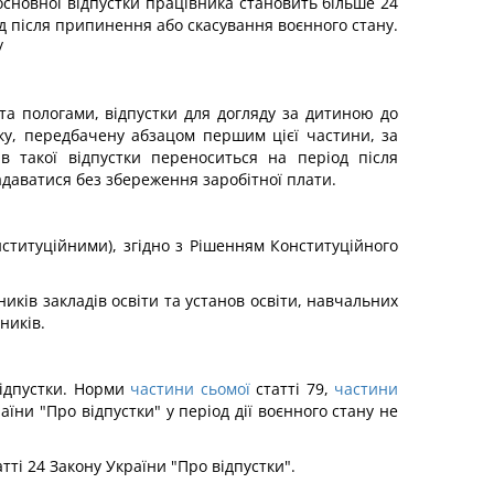
сновної відпустки працівника становить більше 24
од після припинення або скасування воєнного стану.
/
ю та пологами, відпустки для догляду за дитиною до
тку, передбачену абзацом першим цієї частини, за
 такої відпустки переноситься на період після
адаватися без збереження заробітної плати.
нституційними), згідно з Рішенням Конституційного
иків закладів освіти та установ освіти, навчальних
ників.
відпустки. Норми
частини сьомої
статті 79,
частини
аїни "Про відпустки" у період дії воєнного стану не
тті 24 Закону України "Про відпустки".