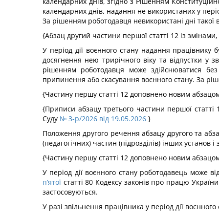
календарних днів, згідно з Рішенням Конституційн
календарних днів, надання не використаних у періо
За рішенням роботодавця невикористані дні такої 
{Абзац другий частини першої статті 12 із змінами
У період дії воєнного стану надання працівнику бу
досягнення нею трирічного віку та відпустки у з
рішенням роботодавця може здійснюватися без 
припинення або скасування воєнного стану. За ріш
{Частину першу статті 12 доповнено новим абзацом
{Приписи абзацу третього частини першої статті 1
Суду
№ 3-р/2026 від 19.05.2026
}
Положення другого речення абзацу другого та абзац
(педагогічних) частин (підрозділів) інших установ і
{Частину першу статті 12 доповнено новим абзацом
У період дії воєнного стану роботодавець може в
п’ятої
статті 80 Кодексу законів про працю України т
застосовуються.
У разі звільнення працівника у період дії воєнного