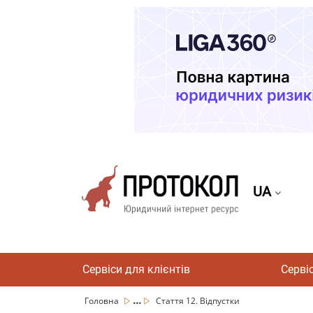
UA
Сервіси для клієнтів
Серві
...
Головна
Стаття 12. Відпустки