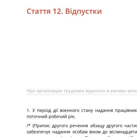
Стаття 12. Відпустки
Про організацію трудових відносин в умовах воєн
1. У період дії воєнного стану надання працівн
поточний робочий рік.
/*
{Припис другого речення абзацу другого частин
забезпечує надання особам віком до вісімнадцяти 