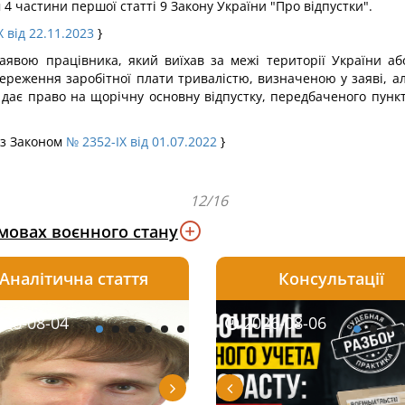
4 частини першої статті 9 Закону України "Про відпустки".
 від 22.11.2023
}
заявою працівника, який виїхав за межі території України а
береження заробітної плати тривалістю, визначеною у заяві, а
 дає право на щорічну основну відпустку, передбаченого пунк
із Законом
№ 2352-IX від 01.07.2022
}
12/16
умовах воєнного стану
Аналітична стаття
Консультації
08-06
26-08-04
2026-08-05
2026-08-06
2026-08-04
2026-08-06
2026-07-30