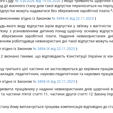
ого Суду
№ 3-р/2026 від 19.05.2026
}
Якщо тривалість щорічної о
д дії воєнного стану днів такої відпустки переноситься на пері
відпустки можуть надаватися без збереження заробітної плати.*
, внесеними згідно із Законом
№ 3494-IX від 22.11.2023
}
дь-якого виду відпустки (крім відпустки у зв’язку з вагітніст
в’язку з усиновленням дитини) понад щорічну основну відпус
збереження заробітної плати. Надання невикористаних днів
енням роботодавця невикористані дні такої відпустки можуть н
 згідно із Законом
№ 3494-IX від 22.11.2023
}
2 визнано такими, що відповідають Конституції України (є ко
у третього цієї частини не застосовуються до керівних працівн
 закладів, педагогічних, науково-педагогічних та наукових праців
 згідно із Законом
№ 3494-IX від 22.11.2023
}
ідмовити працівнику у наданні невикористаних днів щорічної 
а частини п’ятої статті 11, частини другої статті 12 Закону Укр
 стану йому виплачується грошова компенсація відповідно до ста