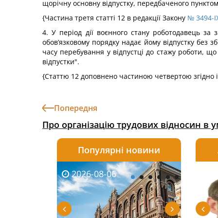
щорічну основну відпустку, передбаченого пунктом 
{Частина третя статті 12 в редакції Закону
№ 3494-IX
4. У період дії воєнного стану роботодавець за 
обов’язковому порядку надає йому відпустку без з
часу перебування у відпустці до стажу роботи, що
відпустки".
{Статтю 12 доповнено частиною четвертою згідно 
Попередня
Про організацію трудових відносин в 
Популярні новини
2026-08-06
2026-08-03
2026-
20