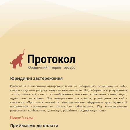
Юридичні застереження
Protocol.ua є власником авторських прав на інформацію, розміщену на веб -
сторінках даного ресурсу, якщо не вказано інше. Під інформацією розуміються
тексти, коментарі, статті, фотозображення, малюнки, ящик-шота, скани, відео,
аудіо, інші матеріали. При використанні матеріалів, розміщених на веб -
сторінках «Протокол» наявність гіперпосилання відкритого для індексації
пошуковими системами на protocol.ua обов`язкове. Під використанням
розуміється копіювання, адаптація, рерайтинг, модифікація тощо.
Повний текст
Приймаємо до оплати