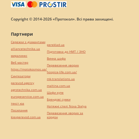
Copyright © 2014-2026 «Протокол». Всі права захищені.
Партнери
Сережки з діамантами
pereklad.ua
alliancetechnika.ua
Підготовка до НМТ / ЗНО
миралинкс
Винна шафа
Веб мастер
Перевезення хворих
https://motokosmos.ua/
hospice-life.com.ua/
Синтезатори
mk-translations.ua
perevod.agency
maltina.com.ua
agrotechnika.com.ua
Шафи купе
europeservice.com.ua
Брендові сумки
текст юа
Натяжні стелі Nova Stelya
Посилання
Перевезення хворих за
kievperevod.com.ua
кордон