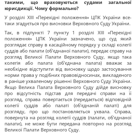
такими, що враховуються судами загальної
юрисдикції. Чому формально?
У розділі XIII «Перехідні положення» ЦПК України все-
таки згадується про висновки Верховного Суду України.
Так, в підпункті 7 пункту 1 розділі XIII «Перехідні
положення» ЦПК України зазначено, що суд який
розглядає справу в касаційному порядку у складі колегії
суддів або палати (об’єднаної палати), передає справу на
розгляд Великої Палати Верховного Суду, якщо така
колегія або палата (об’єднана палата) вважає за
необхідне відступити від висновку щодо застосування
норми права у подібних правовідносинах, викладеного
в раніше ухваленому рішенні Верховного Суду України.
Якщо Велика Палата Верховного Суду дійде висновку
про відсутність підстав для передачі справи на її
розгляд, справа повертається (передається) відповідній
колегії суддів або палаті (об’єднаній палаті) для
розгляду, про що постановляється ухвала. Справа,
повернута на розгляд колегії суддів (палати, об’єднаної
палати), не може бути передана повторно на розгляд
Великої Палати Верховного Суду.