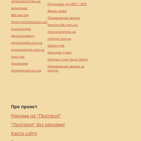
alliancetechnika.ua
Підготовка до НМТ / ЗНО
миралинкс
Винна шафа
Веб мастер
Перевезення хворих
https://motokosmos.ua/
hospice-life.com.ua/
Синтезатори
mk-translations.ua
perevod.agency
maltina.com.ua
agrotechnika.com.ua
Шафи купе
europeservice.com.ua
Брендові сумки
текст юа
Натяжні стелі Nova Stelya
Посилання
Перевезення хворих за
kievperevod.com.ua
кордон
Про проект
Реклама на "Протокол"
"Протокол" без реклами!
Карта сайту