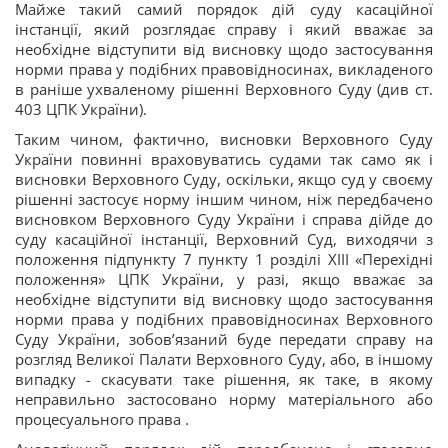
Майже такий самий порядок дій суду касаційної
інстанції, який розглядає справу і який вважає за
необхідне відступити від висновку щодо застосування
норми права у подібних правовідносинах, викладеного
в раніше ухваленому рішенні Верховного Суду (див ст.
403 ЦПК України).
Таким чином, фактично, висновки Верховного Суду
України повинні враховуватись судами так само як і
висновки Верховного Суду, оскільки, якщо суд у своєму
рішенні застосує норму іншим чином, ніж передбачено
висновком Верховного Суду України і справа дійде до
суду касаційної інстанції, Верховний Суд, виходячи з
положення підпункту 7 пункту 1 розділі XIII «Перехідні
положення» ЦПК України, у разі, якщо вважає за
необхідне відступити від висновку щодо застосування
норми права у подібних правовідносинах Верховного
Суду України, зобов’язаний буде передати справу на
розгляд Великої Палати Верховного Суду, або, в іншому
випадку - скасувати таке рішення, як таке, в якому
неправильно застосовано норму матеріального або
процесуального права .