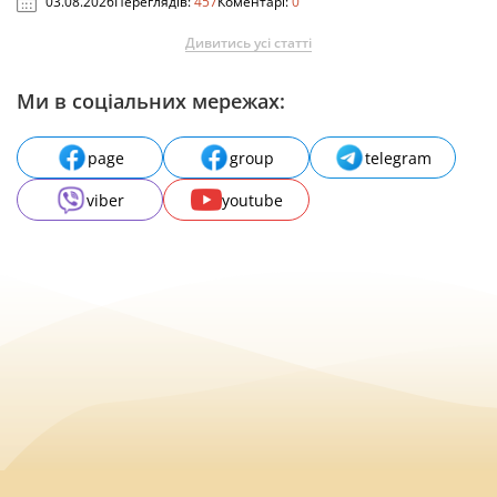
03.08.2026
Переглядів:
457
Коментарі:
0
Дивитись усі статті
Ми в соціальних мережах:
page
group
telegram
viber
youtube