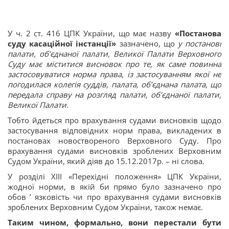
У ч. 2 ст. 416 ЦПК України, що має назву
«Постанова
суду касаційної інстанції»
зазначено, що
у постанові
палати, об’єднаної палати, Великої Палати Верховного
Суду має міститися висновок про те, як саме повинна
застосовуватися норма права, із застосуванням якої не
погодилася колегія суддів, палата, об’єднана палата, що
передала справу на розгляд палати, об’єднаної палати,
Великої Палати.
Тобто йдеться про врахування судами висновків щодо
застосування відповідних норм права, викладених в
постановах новоствореного Верховного Суду. Про
врахування судами висновків зроблених Верховним
Судом України, який діяв до 15.12.2017р. – ні слова.
У розділі XIII «Перехідні положення» ЦПК України,
жодної норми, в якій би прямо було зазначено про
обов ’ язковість чи про врахування судами висновків
зроблених Верховним Судом України, також немає.
Таким чином, формально, вони перестали бути