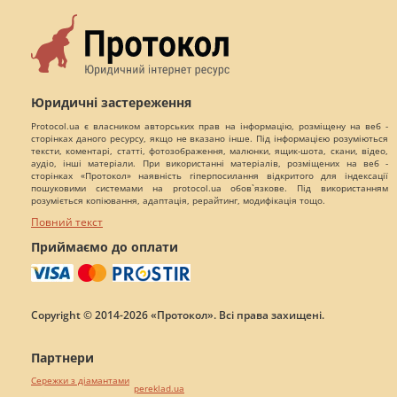
Юридичні застереження
Protocol.ua є власником авторських прав на інформацію, розміщену на веб -
сторінках даного ресурсу, якщо не вказано інше. Під інформацією розуміються
тексти, коментарі, статті, фотозображення, малюнки, ящик-шота, скани, відео,
аудіо, інші матеріали. При використанні матеріалів, розміщених на веб -
сторінках «Протокол» наявність гіперпосилання відкритого для індексації
пошуковими системами на protocol.ua обов`язкове. Під використанням
розуміється копіювання, адаптація, рерайтинг, модифікація тощо.
Повний текст
Приймаємо до оплати
Copyright © 2014-2026 «Протокол». Всі права захищені.
Партнери
Сережки з діамантами
pereklad.ua