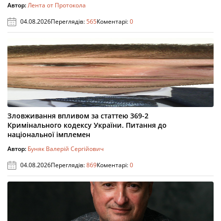
Автор:
Лента от Протокола
04.08.2026
Переглядів:
565
Коментарі:
0
Зловживання впливом за статтею 369-2
Кримінального кодексу України. Питання до
національної імплемен
Автор:
Буняк Валерій Сергійович
04.08.2026
Переглядів:
869
Коментарі:
0