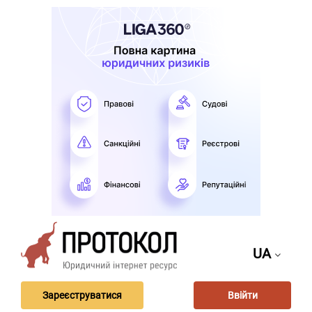
UA
Зареєструватися
Ввійти