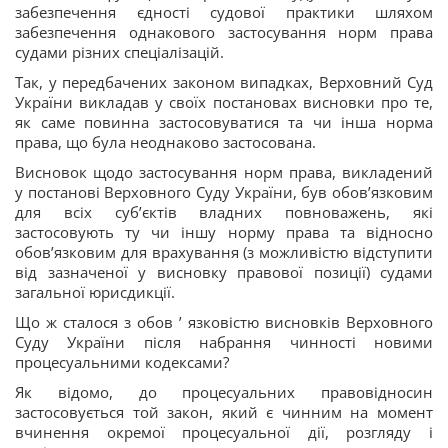
забезпечення єдності судової практики шляхом
забезпечення однакового застосування норм права
судами різних спеціалізацій.
Так, у передбачених законом випадках, Верховний Суд
України викладав у своїх постановах висновки про те,
як саме повинна застосовуватися та чи інша норма
права, що була неоднаково застосована.
Висновок щодо застосування норм права, викладений
у постанові Верховного Суду України, був обов’язковим
для всіх суб’єктів владних повноважень, які
застосовують ту чи іншу норму права та відносно
обов’язковим для врахування (з можливістю відступити
від зазначеної у висновку правової позиції) судами
загальної юрисдикції.
Що ж сталося з обов ’ язковістю висновків Верховного
Суду України після набрання чинності новими
процесуальними кодексами?
Як відомо, до процесуальних правовідносин
застосовується той закон, який є чинним на момент
вчинення окремої процесуальної дії, розгляду і