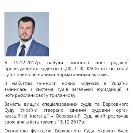
З 15.12.2017р. набули чинності нові редакції
процесуальних кодексів (ЦПК, ГПК, КАСУ) які по своїй
суті є повністю новими нормативними актами.
З набуттям чинності нових кодексів в України
змінилась і система судів загальної юрисдикції, з
чотирьохланкової у триланкову.
Замість вищих спеціалізованих судів та Верховного
Суду України створено єдиний судовий орган
касаційної інстанції – Верховний Суд, який розпочав
свою діяльність також з 15.12.2017р.
Основною функцією Верховного Суду України було