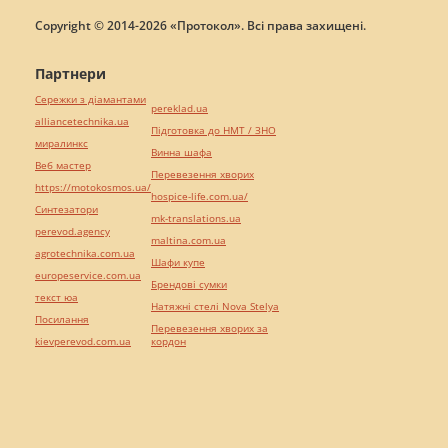
Copyright © 2014-2026 «Протокол». Всі права захищені.
Партнери
Сережки з діамантами
pereklad.ua
alliancetechnika.ua
Підготовка до НМТ / ЗНО
миралинкс
Винна шафа
Веб мастер
Перевезення хворих
https://motokosmos.ua/
hospice-life.com.ua/
Синтезатори
mk-translations.ua
perevod.agency
maltina.com.ua
agrotechnika.com.ua
Шафи купе
europeservice.com.ua
Брендові сумки
текст юа
Натяжні стелі Nova Stelya
Посилання
Перевезення хворих за
kievperevod.com.ua
кордон