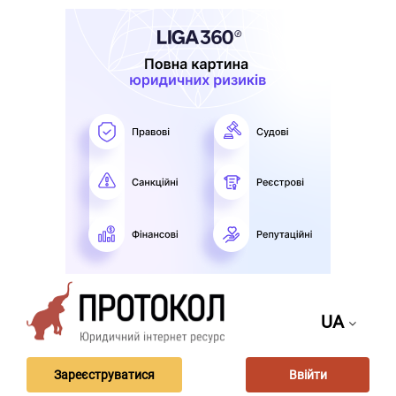
UA
Зареєструватися
Ввійти