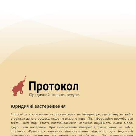
Юридичні застереження
Protocol.ua є власником авторських прав на інформацію, розміщену на веб -
сторінках даного ресурсу, якщо не вказано інше. Під інформацією розуміються
тексти, коментарі, статті, фотозображення, малюнки, ящик-шота, скани, відео,
аудіо, інші матеріали. При використанні матеріалів, розміщених на веб -
сторінках «Протокол» наявність гіперпосилання відкритого для індексації
пошуковими системами на protocol.ua обов`язкове. Під використанням