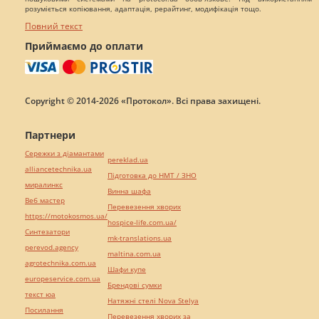
розуміється копіювання, адаптація, рерайтинг, модифікація тощо.
Повний текст
Приймаємо до оплати
Copyright © 2014-2026 «Протокол». Всі права захищені.
Партнери
Сережки з діамантами
pereklad.ua
alliancetechnika.ua
Підготовка до НМТ / ЗНО
миралинкс
Винна шафа
Веб мастер
Перевезення хворих
https://motokosmos.ua/
hospice-life.com.ua/
Синтезатори
mk-translations.ua
perevod.agency
maltina.com.ua
agrotechnika.com.ua
Шафи купе
europeservice.com.ua
Брендові сумки
текст юа
Натяжні стелі Nova Stelya
Посилання
Перевезення хворих за