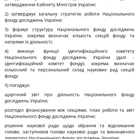
затвердження Кабінету Міністрів України;
2) затверджує загальну стратегію роботи Національного
фонду досліджень України;
3) формує структуру Національного фонду досліджень
України, зокрема визначає кількість секцій фонду та
напрями їх діяльності;
4) виконує функції Ідентифікаційного комітету
Національного фонду досліджень України (далі -
Ідентифікаційний комітет фонду), зокрема визначає
кількісний та персональний склад наукових рад секцій
фонду;
5) погоджує:
щорічний звіт про діяльність Національного фонду
досліджень України;
розподіл фінансування між секціями, план роботи та звіт
Національного фонду досліджень України;
рішення наукової ради щодо обрання та відкликання
голови, заступників голови наукової ради та виконавчого
директора Національного фонду досліджень України;