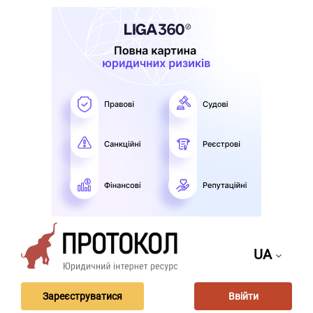
UA
Зареєструватися
Ввійти