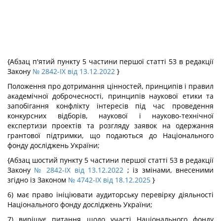
{Абзац п'ятий пункту 5 частини першої статті 53 в редакції
Закону
№ 2842-IX від 13.12.2022
}
Положення про дотримання цінностей, принципів і правил
академічної доброчесності, принципів наукової етики та
запобігання конфлікту інтересів під час проведення
конкурсних відборів, наукової і науково-технічної
експертизи проектів та розгляду заявок на одержання
грантової підтримки, що подаються до Національного
фонду досліджень України;
{Абзац шостий пункту 5 частини першої статті 53 в редакції
Закону
№ 2842-IX від 13.12.2022
; із змінами, внесеними
згідно із Законом
№ 4742-IX від 18.12.2025
}
6) має право ініціювати аудиторську перевірку діяльності
Національного фонду досліджень України;
7) вирішує питання щодо участі Національного фонду