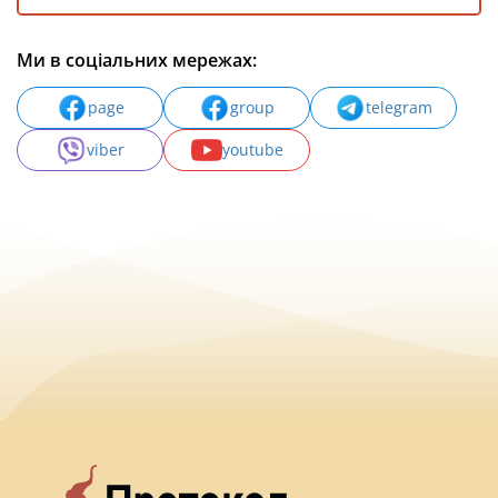
Ми в соціальних мережах:
page
group
telegram
viber
youtube