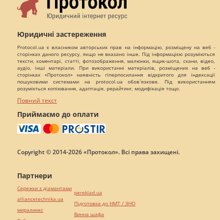
Юридичні застереження
Protocol.ua є власником авторських прав на інформацію, розміщену на веб -
сторінках даного ресурсу, якщо не вказано інше. Під інформацією розуміються
тексти, коментарі, статті, фотозображення, малюнки, ящик-шота, скани, відео,
аудіо, інші матеріали. При використанні матеріалів, розміщених на веб -
сторінках «Протокол» наявність гіперпосилання відкритого для індексації
пошуковими системами на protocol.ua обов`язкове. Під використанням
розуміється копіювання, адаптація, рерайтинг, модифікація тощо.
Повний текст
Приймаємо до оплати
Copyright © 2014-2026 «Протокол». Всі права захищені.
Партнери
Сережки з діамантами
pereklad.ua
alliancetechnika.ua
Підготовка до НМТ / ЗНО
миралинкс
Винна шафа