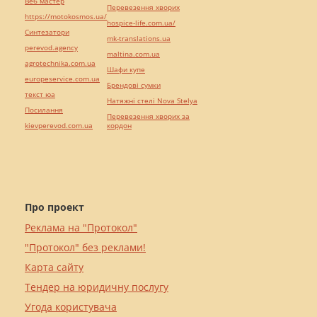
Веб мастер
Перевезення хворих
https://motokosmos.ua/
hospice-life.com.ua/
Синтезатори
mk-translations.ua
perevod.agency
maltina.com.ua
agrotechnika.com.ua
Шафи купе
europeservice.com.ua
Брендові сумки
текст юа
Натяжні стелі Nova Stelya
Посилання
Перевезення хворих за
kievperevod.com.ua
кордон
Про проект
Реклама на "Протокол"
"Протокол" без реклами!
Карта сайту
Тендер на юридичну послугу
Угода користувача