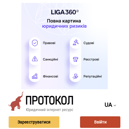
UA
Зареєструватися
Ввійти