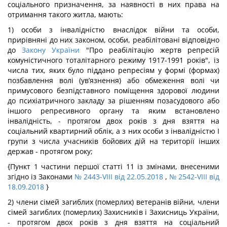
соціального призначення, за наявності в них права на
отримання такого житла, мають:
1) особи з інвалідністю внаслідок війни та особи,
прирівняні до них законом, особи, реабілітовані відповідно
до
Закону України
"Про реабілітацію жертв репресій
комуністичного тоталітарного режиму 1917-1991 років", із
числа тих, яких було піддано репресіям у формі (формах)
позбавлення волі (ув’язнення) або обмеження волі чи
примусового безпідставного поміщення здорової людини
до психіатричного закладу за рішенням позасудового або
іншого репресивного органу та яким встановлено
інвалідність, - протягом двох років з дня взяття на
соціальний квартирний облік, а з них особи з інвалідністю I
групи з числа учасників бойових дій на території інших
держав - протягом року;
{Пункт 1 частини першої статті 11 із змінами, внесеними
згідно із Законами
№ 2443-VIII від 22.05.2018
,
№ 2542-VIII від
18.09.2018
}
2) члени сімей загиблих (померлих) ветеранів війни, члени
сімей загиблих (померлих) Захисників і Захисниць України,
- протягом двох років з дня взяття на соціальний