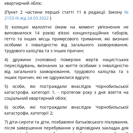
квартирний облік;
{Пункт 2 частини першої статті 11 в редакції Закону
№
2153-IX від 24.03.2022
}
3) колишні малолітні (яким на момент ув’язнення не
виповнилося 14 років) в’язні концентраційних таборів,
гетто та інших місць примусового тримання, які визнані
особами з інвалідністю від загального захворювання,
трудового каліцтва та з інших причин;
4) дружини (чоловіки) померлих жертв нацистських
переслідувань, визнаних за життя особами з інвалідністю
від загального захворювання, трудового каліцтва та з
інших причин, які не одружилися вдруге;
5) особи, які постраждали внаслідок Чорнобильської
катастрофи, категорії 1, - протягом року з дня взяття на
соціальний квартирний облік;
6) особи, які постраждали внаслідок Чорнобильської
катастрофи, категорії 2;
7) діти-сироти та діти, позбавлені батьківського піклування,
після завершення перебування у відповідних закладах для