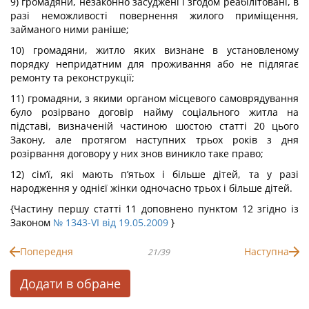
9) громадяни, незаконно засуджені і згодом реабілітовані, в
разі неможливості повернення жилого приміщення,
займаного ними раніше;
10) громадяни, житло яких визнане в установленому
порядку непридатним для проживання або не підлягає
ремонту та реконструкції;
11) громадяни, з якими органом місцевого самоврядування
було розірвано договір найму соціального житла на
підставі, визначеній частиною шостою статті 20 цього
Закону, але протягом наступних трьох років з дня
розірвання договору у них знов виникло таке право;
12) сім’ї, які мають п’ятьох і більше дітей, та у разі
народження у однієї жінки одночасно трьох і більше дітей.
{Частину першу статті 11 доповнено пунктом 12 згідно із
Законом
№ 1343-VI від 19.05.2009
}
Попередня
Наступна
21/39
Додати в обране