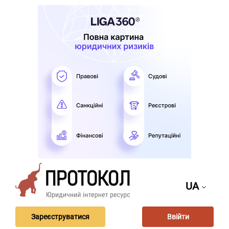
UA
Зареєструватися
Ввійти