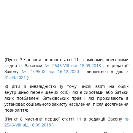
{Пункт 7 частини першої статті 11 із змінами, внесеними
згідно із Законом
№ 2546-VIII від 18.09.2018
; в редакції
Закону
№ 1095-IX від 16.12.2020
- вводиться в дію з
31.03.2021
}
8) діти з інвалідністю (у тому числі взяті на облік
внутрішньо переміщених осіб), які є сиротами або батьки
яких позбавлені батьківських прав і які проживають в
установах соціального захисту населення, після досягнення
повноліття;
{Пункт 8 частини першої статті 11 в редакції Закону
№
2546-VIII від 18.09.2018
}