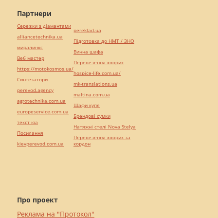
Партнери
Сережки з діамантами
pereklad.ua
alliancetechnika.ua
Підготовка до НМТ / ЗНО
миралинкс
Винна шафа
Веб мастер
Перевезення хворих
https://motokosmos.ua/
hospice-life.com.ua/
Синтезатори
mk-translations.ua
perevod.agency
maltina.com.ua
agrotechnika.com.ua
Шафи купе
europeservice.com.ua
Брендові сумки
текст юа
Натяжні стелі Nova Stelya
Посилання
Перевезення хворих за
kievperevod.com.ua
кордон
Про проект
Реклама на "Протокол"