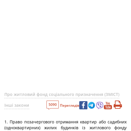
Про житловий фонд соціального призначення (ЗМІСТ)
5090
Інші закони
Переглядів
1. Право позачергового отримання квартир або садибних
(одноквартирних) жилих будинків із житлового фонду