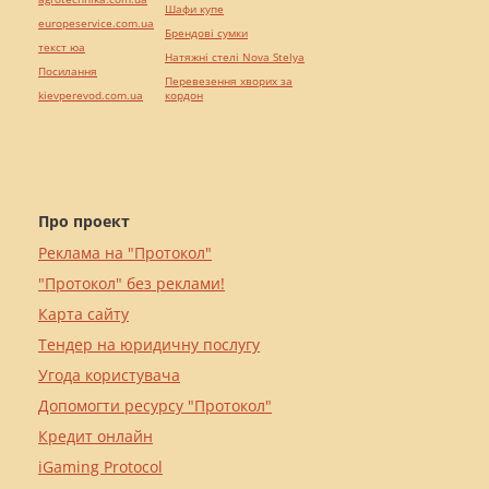
Шафи купе
europeservice.com.ua
Брендові сумки
текст юа
Натяжні стелі Nova Stelya
Посилання
Перевезення хворих за
kievperevod.com.ua
кордон
Про проект
Реклама на "Протокол"
"Протокол" без реклами!
Карта сайту
Тендер на юридичну послугу
Угода користувача
Допомогти ресурсу "Протокол"
Кредит онлайн
iGaming Protocol