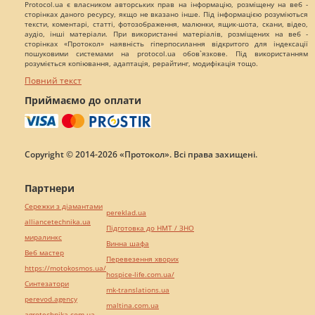
Protocol.ua є власником авторських прав на інформацію, розміщену на веб -
сторінках даного ресурсу, якщо не вказано інше. Під інформацією розуміються
тексти, коментарі, статті, фотозображення, малюнки, ящик-шота, скани, відео,
аудіо, інші матеріали. При використанні матеріалів, розміщених на веб -
сторінках «Протокол» наявність гіперпосилання відкритого для індексації
пошуковими системами на protocol.ua обов`язкове. Під використанням
розуміється копіювання, адаптація, рерайтинг, модифікація тощо.
Повний текст
Приймаємо до оплати
Copyright © 2014-2026 «Протокол». Всі права захищені.
Партнери
Сережки з діамантами
pereklad.ua
alliancetechnika.ua
Підготовка до НМТ / ЗНО
миралинкс
Винна шафа
Веб мастер
Перевезення хворих
https://motokosmos.ua/
hospice-life.com.ua/
Синтезатори
mk-translations.ua
perevod.agency
maltina.com.ua
agrotechnika.com.ua