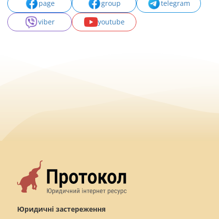
page
group
telegram
viber
youtube
Юридичні застереження