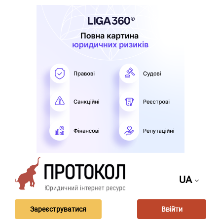
UA
Зареєструватися
Ввійти