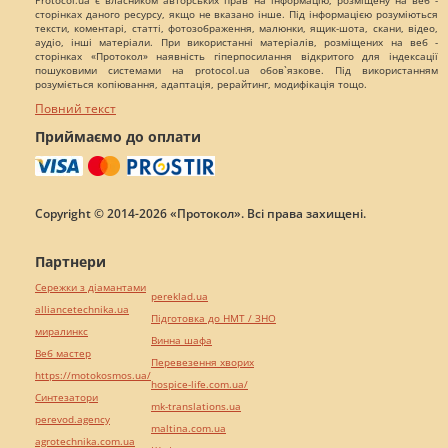
Protocol.ua є власником авторських прав на інформацію, розміщену на веб -
сторінках даного ресурсу, якщо не вказано інше. Під інформацією розуміються
тексти, коментарі, статті, фотозображення, малюнки, ящик-шота, скани, відео,
аудіо, інші матеріали. При використанні матеріалів, розміщених на веб -
сторінках «Протокол» наявність гіперпосилання відкритого для індексації
пошуковими системами на protocol.ua обов`язкове. Під використанням
розуміється копіювання, адаптація, рерайтинг, модифікація тощо.
Повний текст
Приймаємо до оплати
Copyright © 2014-2026 «Протокол». Всі права захищені.
Партнери
Сережки з діамантами
pereklad.ua
alliancetechnika.ua
Підготовка до НМТ / ЗНО
миралинкс
Винна шафа
Веб мастер
Перевезення хворих
https://motokosmos.ua/
hospice-life.com.ua/
Синтезатори
mk-translations.ua
perevod.agency
maltina.com.ua
agrotechnika.com.ua