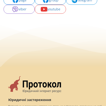
page
group
telegram
viber
youtube
Юридичні застереження