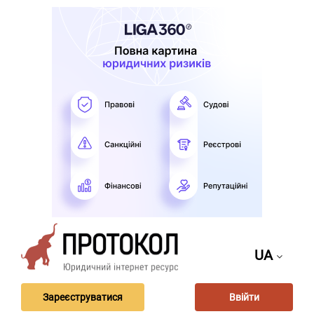
UA
Зареєструватися
Ввійти