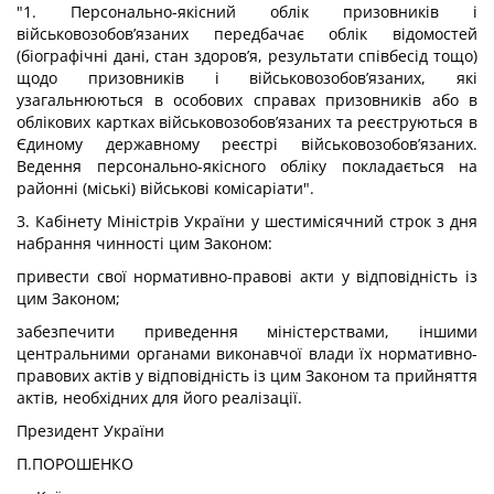
"1. Персонально-якісний облік призовників і
військовозобов’язаних передбачає облік відомостей
(біографічні дані, стан здоров’я, результати співбесід тощо)
щодо призовників і військовозобов’язаних, які
узагальнюються в особових справах призовників або в
облікових картках військовозобов’язаних та реєструються в
Єдиному державному реєстрі військовозобов’язаних.
Ведення персонально-якісного обліку покладається на
районні (міські) військові комісаріати".
3. Кабінету Міністрів України у шестимісячний строк з дня
набрання чинності цим Законом:
привести свої нормативно-правові акти у відповідність із
цим Законом;
забезпечити приведення міністерствами, іншими
центральними органами виконавчої влади їх нормативно-
правових актів у відповідність із цим Законом та прийняття
актів, необхідних для його реалізації.
Президент України
П.ПОРОШЕНКО