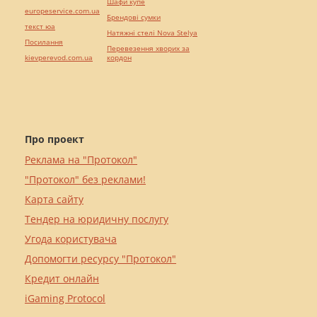
Шафи купе
europeservice.com.ua
Брендові сумки
текст юа
Натяжні стелі Nova Stelya
Посилання
Перевезення хворих за
kievperevod.com.ua
кордон
Про проект
Реклама на "Протокол"
"Протокол" без реклами!
Карта сайту
Тендер на юридичну послугу
Угода користувача
Допомогти ресурсу "Протокол"
Кредит онлайн
iGaming Protocol