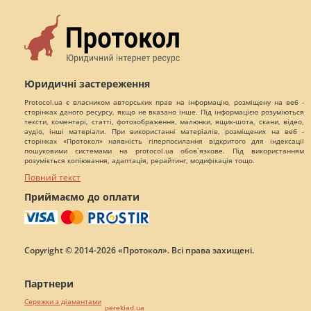
Юридичні застереження
Protocol.ua є власником авторських прав на інформацію, розміщену на веб -
сторінках даного ресурсу, якщо не вказано інше. Під інформацією розуміються
тексти, коментарі, статті, фотозображення, малюнки, ящик-шота, скани, відео,
аудіо, інші матеріали. При використанні матеріалів, розміщених на веб -
сторінках «Протокол» наявність гіперпосилання відкритого для індексації
пошуковими системами на protocol.ua обов`язкове. Під використанням
розуміється копіювання, адаптація, рерайтинг, модифікація тощо.
Повний текст
Приймаємо до оплати
Copyright © 2014-2026 «Протокол». Всі права захищені.
Партнери
Сережки з діамантами
pereklad.ua