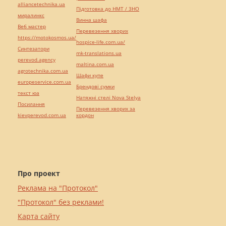
alliancetechnika.ua
Підготовка до НМТ / ЗНО
миралинкс
Винна шафа
Веб мастер
Перевезення хворих
https://motokosmos.ua/
hospice-life.com.ua/
Синтезатори
mk-translations.ua
perevod.agency
maltina.com.ua
agrotechnika.com.ua
Шафи купе
europeservice.com.ua
Брендові сумки
текст юа
Натяжні стелі Nova Stelya
Посилання
Перевезення хворих за
kievperevod.com.ua
кордон
Про проект
Реклама на "Протокол"
"Протокол" без реклами!
Карта сайту