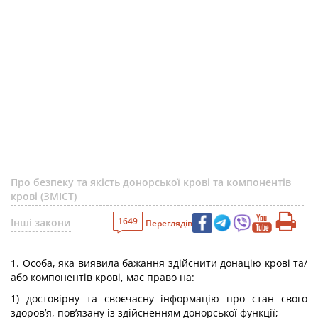
Про безпеку та якість донорської крові та компонентів
крові (ЗМІСТ)
1649
Інші закони
Переглядів
1. Особа, яка виявила бажання здійснити донацію крові та/
або компонентів крові, має право на:
1) достовірну та своєчасну інформацію про стан свого
здоров’я, пов’язану із здійсненням донорської функції;