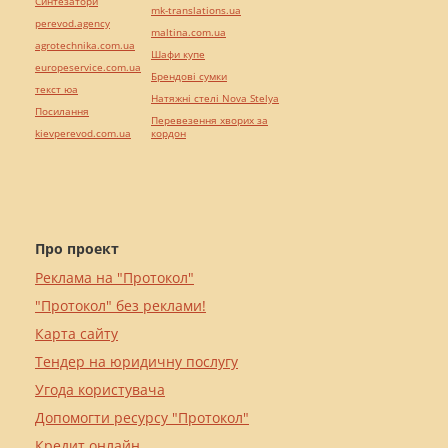
Синтезатори
mk-translations.ua
perevod.agency
maltina.com.ua
agrotechnika.com.ua
Шафи купе
europeservice.com.ua
Брендові сумки
текст юа
Натяжні стелі Nova Stelya
Посилання
Перевезення хворих за
kievperevod.com.ua
кордон
Про проект
Реклама на "Протокол"
"Протокол" без реклами!
Карта сайту
Тендер на юридичну послугу
Угода користувача
Допомогти ресурсу "Протокол"
Кредит онлайн