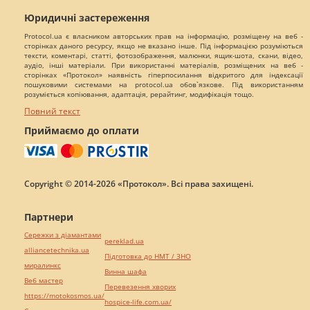
Юридичні застереження
Protocol.ua є власником авторських прав на інформацію, розміщену на веб -
сторінках даного ресурсу, якщо не вказано інше. Під інформацією розуміються
тексти, коментарі, статті, фотозображення, малюнки, ящик-шота, скани, відео,
аудіо, інші матеріали. При використанні матеріалів, розміщених на веб -
сторінках «Протокол» наявність гіперпосилання відкритого для індексації
пошуковими системами на protocol.ua обов`язкове. Під використанням
розуміється копіювання, адаптація, рерайтинг, модифікація тощо.
Повний текст
Приймаємо до оплати
Copyright © 2014-2026 «Протокол». Всі права захищені.
Партнери
Сережки з діамантами
pereklad.ua
alliancetechnika.ua
Підготовка до НМТ / ЗНО
миралинкс
Винна шафа
Веб мастер
Перевезення хворих
https://motokosmos.ua/
hospice-life.com.ua/