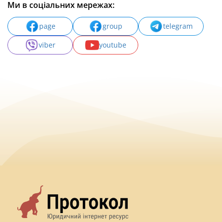
Ми в соціальних мережах:
page
group
telegram
viber
youtube