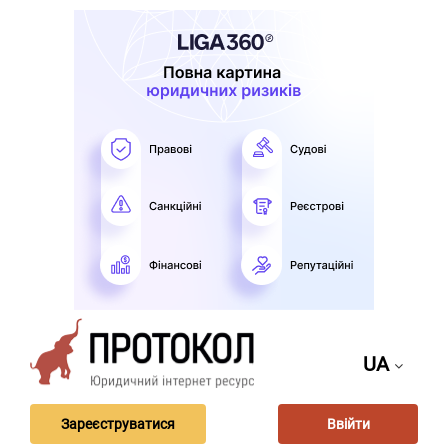
UA
Зареєструватися
Ввійти