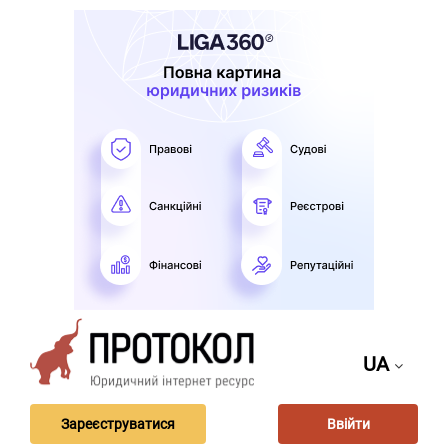
UA
Зареєструватися
Ввійти