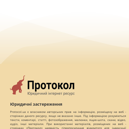
Юридичні застереження
Protocol.ua є власником авторських прав на інформацію, розміщену на веб -
сторінках даного ресурсу, якщо не вказано інше. Під інформацією розуміються
тексти, коментарі, статті, фотозображення, малюнки, ящик-шота, скани, відео,
аудіо, інші матеріали. При використанні матеріалів, розміщених на веб -
сторінках «Протокол» наявність гіперпосилання відкритого для індексації