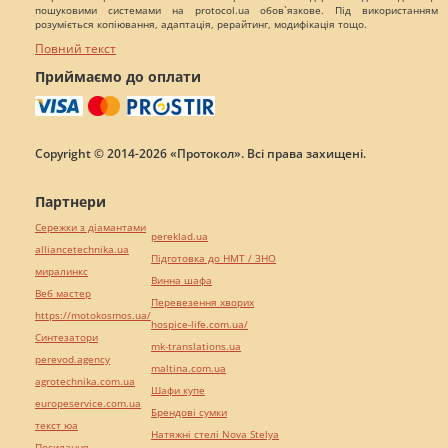
пошуковими системами на protocol.ua обов`язкове. Під використанням
розуміється копіювання, адаптація, рерайтинг, модифікація тощо.
Повний текст
Приймаємо до оплати
Copyright © 2014-2026 «Протокол». Всі права захищені.
Партнери
Сережки з діамантами
pereklad.ua
alliancetechnika.ua
Підготовка до НМТ / ЗНО
миралинкс
Винна шафа
Веб мастер
Перевезення хворих
https://motokosmos.ua/
hospice-life.com.ua/
Синтезатори
mk-translations.ua
perevod.agency
maltina.com.ua
agrotechnika.com.ua
Шафи купе
europeservice.com.ua
Брендові сумки
текст юа
Натяжні стелі Nova Stelya
Посилання