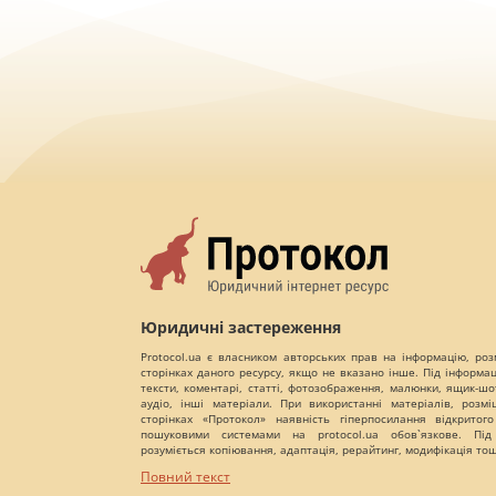
Юридичні застереження
Protocol.ua є власником авторських прав на інформацію, роз
сторінках даного ресурсу, якщо не вказано інше. Під інформа
тексти, коментарі, статті, фотозображення, малюнки, ящик-шот
аудіо, інші матеріали. При використанні матеріалів, розм
сторінках «Протокол» наявність гіперпосилання відкритого
пошуковими системами на protocol.ua обов`язкове. Під
розуміється копіювання, адаптація, рерайтинг, модифікація то
Повний текст