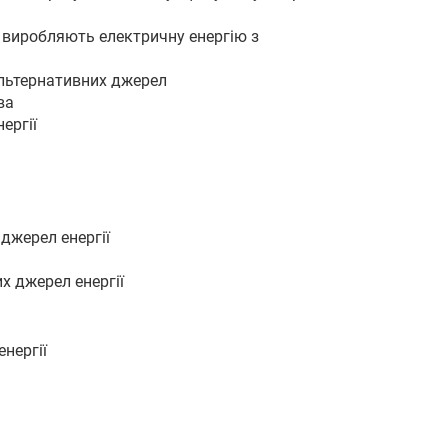
і виробляють електричну енергію з
 альтернативних джерел
ва
ергії
джерел енергії
х джерел енергії
нергії