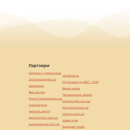
Партнери
Сережки з діамантами
pereklad.ua
alliancetechnika.ua
Підготовка до НМТ / ЗНО
миралинкс
Винна шафа
Веб мастер
Перевезення хворих
https://motokosmos.ua/
hospice-life.com.ua/
Синтезатори
mk-translations.ua
perevod.agency
maltina.com.ua
agrotechnika.com.ua
Шафи купе
europeservice.com.ua
Брендові сумки