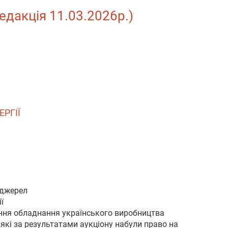
редакція 11.03.2026р.)
РГІЇ
 джерел
ї
тання обладнання українського виробництва
 які за результатами аукціону набули право на