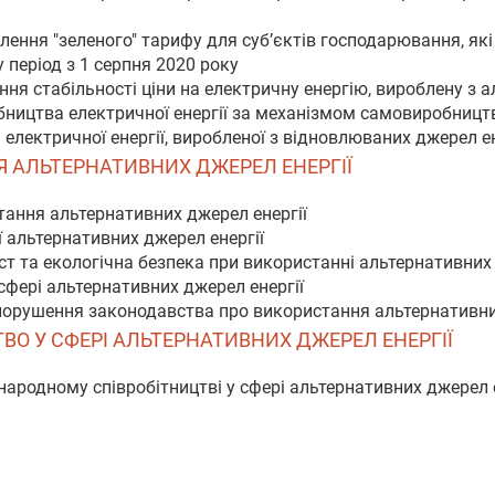
влення "зеленого" тарифу для суб’єктів господарювання, як
у період з 1 серпня 2020 року
ення стабільності ціни на електричну енергію, вироблену з
бництва електричної енергії за механізмом самовиробницт
 електричної енергії, виробленої з відновлюваних джерел ен
НЯ АЛЬТЕРНАТИВНИХ ДЖЕРЕЛ ЕНЕРГІЇ
тання альтернативних джерел енергії
ї альтернативних джерел енергії
ст та екологічна безпека при використанні альтернативних 
сфері альтернативних джерел енергії
 порушення законодавства про використання альтернативни
ТВО У СФЕРІ АЛЬТЕРНАТИВНИХ ДЖЕРЕЛ ЕНЕРГІЇ
народному співробітництві у сфері альтернативних джерел е