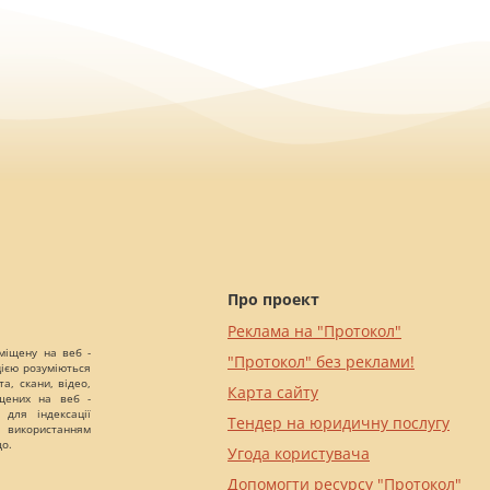
Про проект
Реклама на "Протокол"
міщену на веб -
"Протокол" без реклами!
цією розуміються
а, скани, відео,
Карта сайту
іщених на веб -
 для індексації
Тендер на юридичну послугу
 використанням
що.
Угода користувача
Допомогти ресурсу "Протокол"