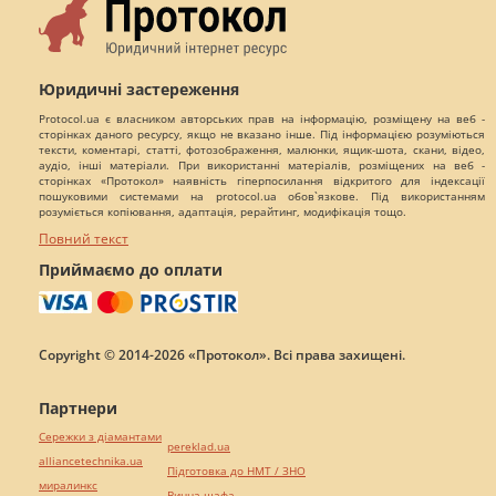
Юридичні застереження
Protocol.ua є власником авторських прав на інформацію, розміщену на веб -
сторінках даного ресурсу, якщо не вказано інше. Під інформацією розуміються
тексти, коментарі, статті, фотозображення, малюнки, ящик-шота, скани, відео,
аудіо, інші матеріали. При використанні матеріалів, розміщених на веб -
сторінках «Протокол» наявність гіперпосилання відкритого для індексації
пошуковими системами на protocol.ua обов`язкове. Під використанням
розуміється копіювання, адаптація, рерайтинг, модифікація тощо.
Повний текст
Приймаємо до оплати
Copyright © 2014-2026 «Протокол». Всі права захищені.
Партнери
Сережки з діамантами
pereklad.ua
alliancetechnika.ua
Підготовка до НМТ / ЗНО
миралинкс
Винна шафа