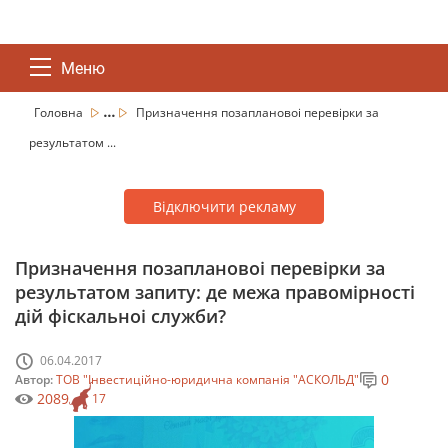
Меню
...
Головна
Призначення позаплановоі перевірки за
результатом ...
Відключити рекламу
Призначення позаплановоі перевірки за
результатом запиту: де межа правомірності
дій фіскальноі служби?
06.04.2017
0
Автор:
ТОВ "Інвестиційно-юридична компанія "АСКОЛЬД"
2089
17