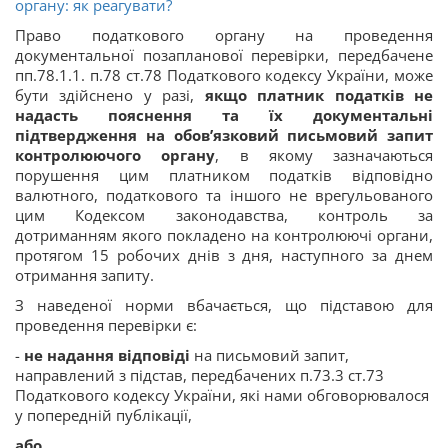
органу: як реагувати?
Право податкового органу на проведення
документальної позапланової перевірки, передбачене
пп.78.1.1. п.78 ст.78 Податкового кодексу України, може
бути здійснено у разі,
якщо платник податків не
надасть пояснення та їх документальні
підтвердження на обов’язковий письмовий запит
контролюючого органу
, в якому зазначаються
порушення цим платником податків відповідно
валютного, податкового та іншого не врегульованого
цим Кодексом законодавства, контроль за
дотриманням якого покладено на контролюючі органи,
протягом 15 робочих днів з дня, наступного за днем
отримання запиту.
З наведеної норми вбачається, що підставою для
проведення перевірки є:
-
не надання відповіді
на письмовий запит,
направлений з підстав, передбачених п.73.3 ст.73
Податкового кодексу України, які нами обговорювалося
у попередній публікації,
або