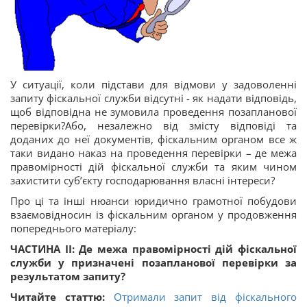
У ситуації, коли підстави для відмови у задоволенні
запиту фіскальної служби відсутні - як надати відповідь,
щоб відповідна не зумовила проведення позапланової
перевірки?Або, незалежно від змісту відповіді та
доданих до неї документів, фіскальним органом все ж
таки видано наказ на проведення перевірки – де межа
правомірності дій фіскальної служби та яким чином
захистити суб’єкту господарювання власні інтереси?
Про ці та інші нюанси юридично грамотної побудови
взаємовідносин із фіскальним органом у продовження
попереднього матеріалу:
ЧАСТИНА І
І
:
Де межа правомірності дій фіскальної
служби
у призначені позапланової перевірки за
результатом запиту
?
Читайте статтю:
Отримали запит від фіскального