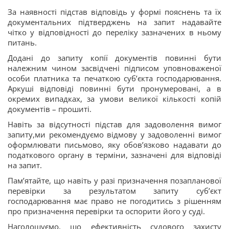
За наявності підстав відповідь у формі пояснень та їх
документальних підтверджень на запит надавайте
чітко у відповідності до переліку зазначених в ньому
питань.
Додані до запиту копії документів повинні бути
належним чином засвідчені підписом уповноваженої
особи платника та печаткою суб’єкта господарювання.
Аркуші відповіді повинні бути пронумеровані, а в
окремих випадках, за умови великої кількості копій
документів – прошиті.
Навіть за відсутності підстав для задоволення вимог
запиту,ми рекомендуємо відмову у задоволенні вимог
оформлювати письмово, яку обов’язково надавати до
податкового органу в терміни, зазначені для відповіді
на запит.
Пам’ятайте, що навіть у разі призначення позапланової
перевірки за результатом запиту суб’єкт
господарювання має право не погодитись з рішенням
про призначення перевірки та оспорити його у суді.
Наголошуємо, що ефективність судового захисту