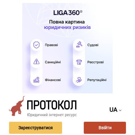
UA
Зареєструватися
Ввійти