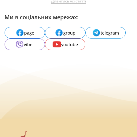
Дивитись усі статті
Ми в соціальних мережах:
page
group
telegram
viber
youtube