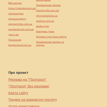
Веб мастер
Перевезення хворих
https://motokosmos.ua/
hospice-life.com.ua/
Синтезатори
mk-translations.ua
perevod.agency
maltina.com.ua
agrotechnika.com.ua
Шафи купе
europeservice.com.ua
Брендові сумки
текст юа
Натяжні стелі Nova Stelya
Посилання
Перевезення хворих за
kievperevod.com.ua
кордон
Про проект
Реклама на "Протокол"
"Протокол" без реклами!
Карта сайту
Тендер на юридичну послугу
Угода користувача