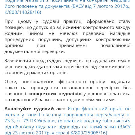
податків на запит з посиланням на конкретні недоліки
його пояснень та документів (ВАСУ від 7 лютого 2017р.,
К/800/14028/16)
При цьому у судовій практиці сформовано сталу
позицію, що допуск до здійснення контрольного заходу
жодним чином не нівелює правових наслідків
процедурних порушень, допущених контролюючим
органом при призначенні позапланової
документальної перевірки.
Зазначений підхід суддів свідчить, що судова система в
ряді випадків здатна захищати бізнес від зловживань зі
сторони державних органів.
Отже, повноваження фіскального органу видавати
наказ на проведення позапланової перевірки без
наявності
конкретних недоліків
у відповіді платника
на податковий запит є законодавчо обмеженими.
Аналізуйте судовий акт:
Якщо фіскальний орган не
вказав у запиті підставу направлення передбачену п.
73.3, ст. 73 ПК України, то платник податку звільняється
від обов’язку надавати відповідь на такий запит (ВАСУ
від 23 лютого 2017р. у справі К/800/25008/16)