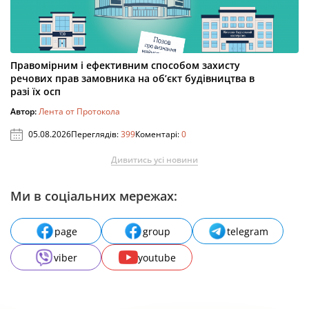
Правомірним і ефективним способом захисту
речових прав замовника на об’єкт будівництва в
разі їх осп
Автор:
Лента от Протокола
05.08.2026
Переглядів:
399
Коментарі:
0
Дивитись усі новини
Ми в соціальних мережах:
page
group
telegram
viber
youtube