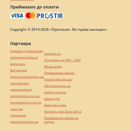
Приймаємо до оплати
Copyright © 2014-2026 «Протокол». Всі права захищені.
Партнери
Сережки з діамантами
pereklad.ua
alliancetechnika.ua
Підготовка до НМТ / ЗНО
миралинкс
Винна шафа
Веб мастер
Перевезення хворих
https://motokosmos.ua/
hospice-life.com.ua/
Синтезатори
mk-translations.ua
perevod.agency
maltina.com.ua
agrotechnika.com.ua
Шафи купе
europeservice.com.ua
Брендові сумки
текст юа
Натяжні стелі Nova Stelya
Посилання
Перевезення хворих за
kievperevod.com.ua
кордон