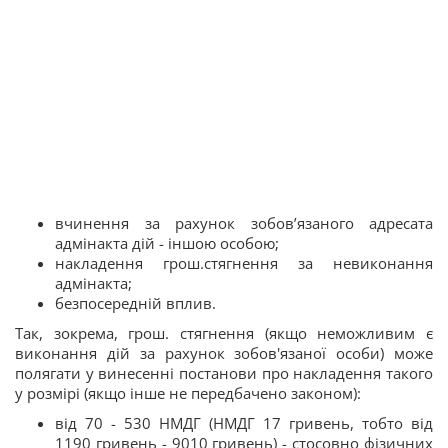
вчинення за рахунок зобов’язаного адресата
адмінакта дій - іншою особою;
накладення грош.стягнення за невиконання
адмінакта;
безпосередній вплив.
Так, зокрема, грош. стягнення (якщо неможливим є
виконання дій за рахунок зобов'язаної особи) може
полягати у винесенні постанови про накладення такого
у розмірі (якщо інше не передбачено законом):
від 70 - 530 НМДГ (НМДГ 17 гривень, тобто від
1190 гривень - 9010 гривень) - стосовно фізичних