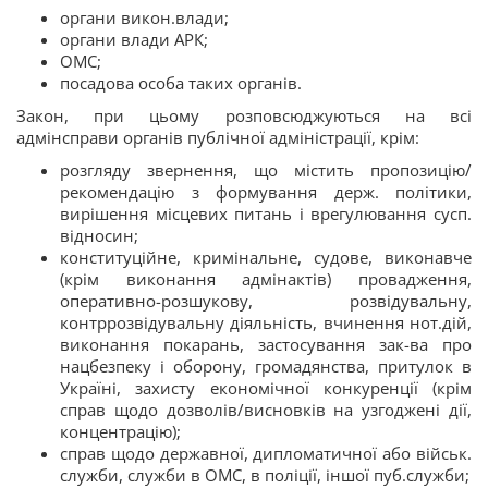
органи викон.влади;
органи влади АРК;
ОМС;
посадова особа таких органів.
Закон, при цьому розповсюджуються на всі
адмінсправи органів публічної адміністрації, крім:
розгляду звернення, що містить пропозицію/
рекомендацію з формування держ. політики,
вирішення місцевих питань і врегулювання сусп.
відносин;
конституційне, кримінальне, судове, виконавче
(крім виконання адмінактів) провадження,
оперативно-розшукову, розвідувальну,
контррозвідувальну діяльність, вчинення нот.дій,
виконання покарань, застосування зак-ва про
нацбезпеку і оборону, громадянства, притулок в
Україні, захисту економічної конкуренції (крім
справ щодо дозволів/висновків на узгоджені дії,
концентрацію);
справ щодо державної, дипломатичної або військ.
служби, служби в ОМС, в поліції, іншої пуб.служби;