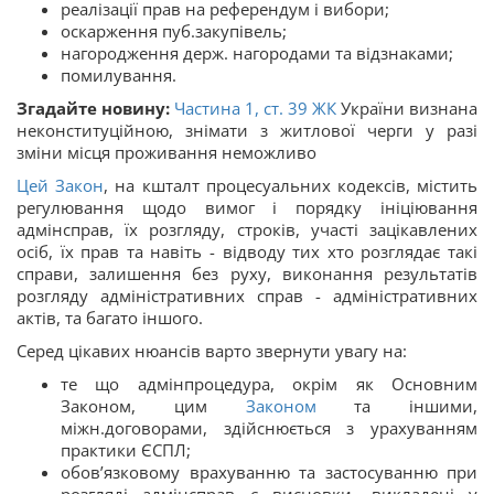
реалізації прав на референдум і вибори;
оскарження пуб.закупівель;
нагородження держ. нагородами та відзнаками;
помилування.
Згадайте новину:
Частина 1, ст.
39
ЖК
України визнана
неконституційною, знімати з житлової черги у разі
зміни місця проживання неможливо
Цей Закон
, на кшталт процесуальних кодексів, містить
регулювання щодо вимог і порядку ініціювання
адмінсправ, їх розгляду, строків, участі зацікавлених
осіб, їх прав та навіть - відводу тих хто розглядає такі
справи, залишення без руху, виконання результатів
розгляду адміністративних справ - адміністративних
актів, та багато іншого.
Серед цікавих нюансів варто звернути увагу на:
те що адмінпроцедура, окрім як Основним
Законом, цим
Законом
та іншими,
міжн.договорами, здійснюється з урахуванням
практики ЄСПЛ;
обов’язковому врахуванню та застосуванню при