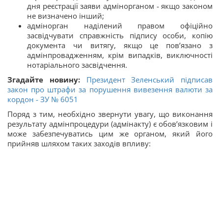
дня реєстрації заяви адмінорганом - якщо законом
не визначено інший;
адмінорган наділений правом офіційно
засвідчувати справжність підпису особи, копію
документа чи витягу, якщо це пов’язано з
адмінпровадженням, крім випадків, виключності
нотаріального засвідчення.
Згадайте новину:
Президент Зеленський підписав
закон про штрафи за порушення вивезення валюти за
кордон - ЗУ № 6051
Поряд з тим, необхідно звернути увагу, що виконання
результату адмінпроцедури (адмінакту) є обов’язковим і
може забезпечуватись цим же органом, який його
прийняв шляхом таких заходів впливу: