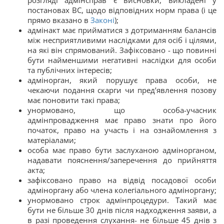
розгляді адмінсправ є висновки, викладені у
постановах ВС, щодо відповідних норм права (і це
прямо вказано в
Законі
);
адмінакт має прийматися з дотриманням балансів
між несприятливими наслідками для осіб і цілями,
на які він спрямований. Зафіксовано - що повинні
бути найменшими негативні наслідки для особи
та публічних інтересів;
адмінорган, який порушує права особи, не
чекаючи подання скарги чи пред’явлення позову
має поновити такі права;
унормовано, що особа-учасник
адмінпровадження має право знати про його
початок, право на участь і на ознайомлення з
матеріалами;
особа має право бути заслуханою адмінорганом,
надавати пояснення/заперечення до прийняття
акта;
зафіксовано право на відвід посадової особи
адміноргану або члена колегіального адміноргану;
унормовано строк адмінпроцедури. Такий має
бути не більше 30 днів після надходження заяви, а
в разі проведення слухання- не більше 45 днів з