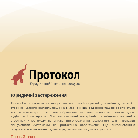
Юридичні застереження
Protocol.ua є власником авторських прав на інформацію, розміщену на веб -
сторінках даного ресурсу, якщо не вказано інше. Під інформацією розуміються
тексти, коментарі, статті, фотозображення, малюнки, ящик-шота, скани, відео,
аудіо, інші матеріали. При використанні матеріалів, розміщених на веб -
сторінках «Протокол» наявність гіперпосилання відкритого для індексації
пошуковими системами на protocol.ua обов`язкове. Під використанням
розуміється копіювання, адаптація, рерайтинг, модифікація тощо.
Повний текст