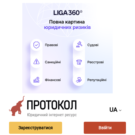
UA
Зареєструватися
Ввійти