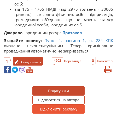
осіб;
від 175 - 1765 НМДГ (від 2975 гривень - 30005
гривень) - стосовно фізичних осіб - підприємців,
громадських об’єднань, що не мають статусу
юридичної особи, юридичних осіб.
​​Джерело
: юридичний ресурс
Протокол
Згадайте новину:
Пункт 4, частина 1, ст.
284
КПК
визнано неконституційним. Тепер кримінальне
провадження автоматично не закривається
0
4902
1
Переглядів
Коментарі
Сподобалося
Подякувати
Підписатися на автора
Відключити рекламу