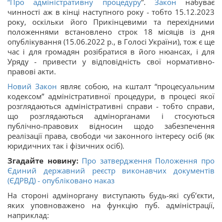
“
Про адміністративну процедуру
”.
Закон
набуває
чинності аж в кінці наступного року - тобто 15.12.2023
року, оскільки його Прикінцевими та перехідними
положеннями встановлено строк 18 місяців із дня
опублікування (15.06.2022 р., в Голосі України), тож є ще
час і для громадян розібратися в його нюансах, і для
Уряду - привести у відповідність свої нормативно-
правові акти.
Новий Закон
являє собою, на кшталт “процесуальним
кодексом” адміністративної процедури, в процесі якої
розглядаються адміністративні справи - тобто справи,
що розглядаються адмінорганами і стосуються
публічно-правових відносин щодо забезпечення
реалізації права, свободи чи законного інтересу осіб (як
юридичних так і фізичних осіб).
Згадайте новину:
Про затвердження Положення про
Єдиний державний реєстр виконавчих документів
(ЄДРВД) - опубліковано наказ
На стороні адміноргану виступають будь-які суб’єкти,
яких уповноважено на функцію пуб. адміністрації,
наприклад: