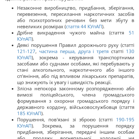
Незаконне виробництво, придбання, зберігання,
перевезення, пересилання наркотичних засобів
або психотропних речовин без мети збуту в
невеликих розмірах (
стаття
44
КУпАП
).
Дрібне викрадення чужого майна (стаття
51
КУпАП
).
Деякі порушення Правил дорожнього руху (статті
121-127
,
частина перша, друга і третя
статті
130
КУпАП
), зокрема - керування транспортними
засобами або суднами особами, які перебувають у
стані алкогольного, наркотичного або іншого
сп'яніння, або під впливом лікарських препаратів,
що знижують їх увагу і швидкість реакції.
Злісна непокора законному розпорядженню або
вимозі поліцейського, члена громадського
формування з охорони громадського порядку і
державного кордону, військовослужбовця (стаття
185
КУпАП
).
Порушення, пов'язані зі зброєю (статті
190-195
КУпАП
). Зокрема, за порушення порядку
придбання, зберігання, передачі іншим особам
або продажу вогнепальної, холодної чи