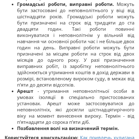
Громадські роботи, виправні роботи.
Можуть
бути застосовані до неповнолітнього у віці від
шістнадцяти років. Громадські роботи можуть
бути призначені на строк від тридцяти до ста
двадцяти годин. Такі роботи повинні
виконуватися і неповнолітнім у вільний від
навчання чи основної роботи час і не більше двох
годин на день. Виправні роботи можуть бути
призначені за місцем роботи на строк від двох
місяців до одного року. У разі призначення
виправних робіт, із заробітку неповнолітнього
здійснюється утримання коштів в дохід держави в
розмірі, встановленому вироком суду, в межах від
п'яти до десяти відсотків.
Арешт
- утримання неповнолітньої особи в
умовах ізоляції в спеціально пристосованих
установах. Арешт може застосовуватися до
неповнолітніх, які досягли шістнадцятирічного
віку на момент винесення вироку. Термін - від
п'ятнадцяти до сорока п'яти діб.
Позбавлення волі на визначений термін.
Користуйтеся консультацією:
Как привлечь хулигана