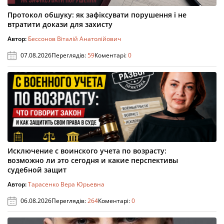
Протокол обшуку: як зафіксувати порушення і не
втратити докази для захисту
Автор:
Бессонов Віталій Анатолійович
07.08.2026
Переглядів:
59
Коментарі:
0
Исключение с воинского учета по возрасту:
возможно ли это сегодня и какие перспективы
судебной защит
Автор:
Тарасенко Вера Юрьевна
06.08.2026
Переглядів:
264
Коментарі:
0