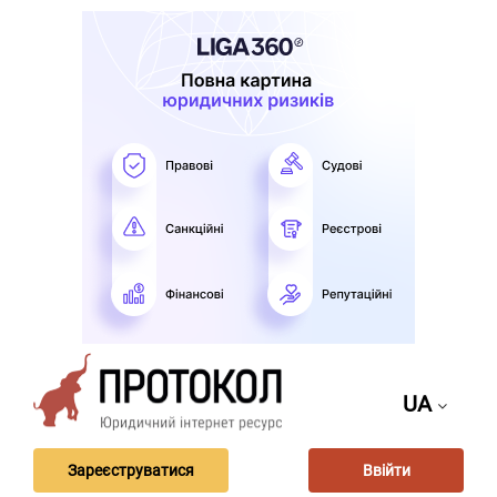
UA
Зареєструватися
Ввійти