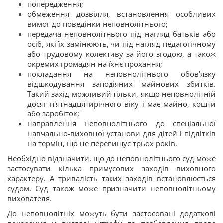
попередження;
обмеження дозвілля, встановлення особливих
вимог до поведінки неповнолітнього;
передача неповнолітнього під нагляд батьків або
осіб, які їх замінюють, чи під нагляд педагогічному
або трудовому колективу за його згодою, а також
окремих громадян на їхнє прохання;
покладання на неповнолітнього обов'язку
відшкодування заподіяних майнових збитків.
Такий захід можливий тільки, якщо неповнолітній
досяг п'ятнадцятирічного віку і має майно, кошти
або заробіток;
направлення неповнолітнього до спеціальної
навчально-виховної установи для дітей і підлітків
на термін, що не перевищує трьох років.
Необхідно відзначити, що до неповнолітнього суд може
застосувати кілька примусових заходів виховного
характеру. А тривалість таких заходів встановлюється
судом. Суд також може призначити неповнолітньому
вихователя.
До неповнолітніх можуть бути застосовані додаткові
покарання у вигляді штрафу та позбавлення права