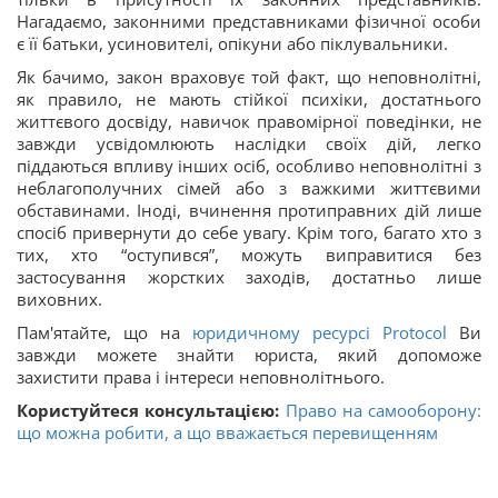
Нагадаємо, законними представниками фізичної особи
є її батьки, усиновителі, опікуни або піклувальники.
Як бачимо, закон враховує той факт, що неповнолітні,
як правило, не мають стійкої психіки, достатнього
життєвого досвіду, навичок правомірної поведінки, не
завжди усвідомлюють наслідки своїх дій, легко
піддаються впливу інших осіб, особливо неповнолітні з
неблагополучних сімей або з важкими життєвими
обставинами. Іноді, вчинення протиправних дій лише
спосіб привернути до себе увагу. Крім того, багато хто з
тих, хто “оступився”, можуть виправитися без
застосування жорстких заходів, достатньо лише
виховних.
Пам'ятайте, що на
юридичному ресурсі Protocol
Ви
завжди можете знайти юриста, який допоможе
захистити права і інтереси неповнолітнього.
Користуйтеся консультацією:
Право на самооборону:
що можна робити, а що вважається перевищенням