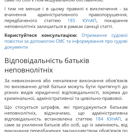
І тим не менше і в цьому правилі є виключення - за
вчинення адміністративного правопорушення,
передбаченого статтею
185
КУпАП
, покарання
неповнолітніх залишиться в рамках санкції статті.
Користуйтеся консультацією:
Отримання судової
повістки за допомогою СМС та інформування про судові
документи
Відповідальність батьків
неповнолітніх
За невиконання або неналежне виконання обов'язків
по вихованню дітей батьки можуть бути притягнуті до
різних видів юридичної відповідальності, зокрема до
кримінальної, адміністративної та цивільно-правової.
Що стосується штрафів, які присуджуються батькам
неповнолітніх, відзначимо, що адміністративна
відповідальність встановлена ​​статтею
184
КУпАП
, а
саме за ухилення батьків або осіб, що їх замінюють, від
виконання передбачених законодавством обов'язків по