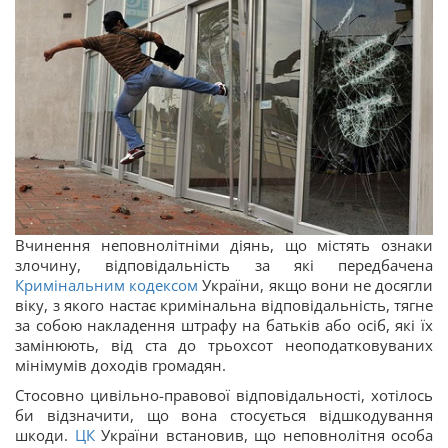
Вчинення неповнолітніми діянь, що містять ознаки
злочину, відповідальність за які передбачена
Кримінальним кодексом
України, якщо вони не досягли
віку, з якого настає кримінальна відповідальність, тягне
за собою накладення штрафу на батьків або осіб, які їх
замінюють, від ста до трьохсот неоподатковуваних
мінімумів доходів громадян.
Стосовно цивільно-правової відповідальності, хотілось
би відзначити, що вона стосується відшкодування
шкоди.
ЦК
України встановив, що неповнолітня особа