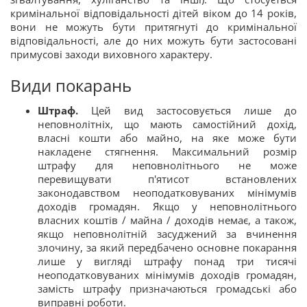
кримінальної відповідальності дітей віком до 14 років,
вони не можуть бути притягнуті до кримінальної
відповідальності, але до них можуть бути застосовані
примусові заходи виховного характеру.
Види покарань
Штраф.
Цей вид застосовується лише до
неповнолітніх, що мають самостійний дохід,
власні кошти або майно, на яке може бути
накладене стягнення. Максимальний розмір
штрафу для неповнолітнього не може
перевищувати п'ятисот встановлених
законодавством неоподатковуваних мінімумів
доходів громадян. Якщо у неповнолітнього
власних коштів / майна / доходів немає, а також,
якщо неповнолітній засуджений за вчинення
злочину, за який передбачено основне покарання
лише у вигляді штрафу понад три тисячі
неоподатковуваних мінімумів доходів громадян,
замість штрафу призначаються громадські або
виправні роботи.