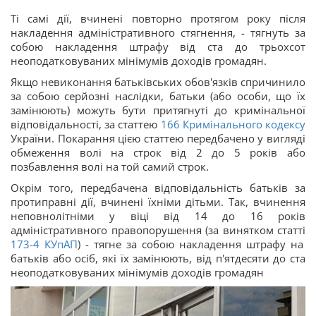
Ті самі дії, вчинені повторно протягом року після
накладення адміністративного стягнення, - тягнуть за
собою накладення штрафу від ста до трьохсот
неоподатковуваних мінімумів доходів громадян.
Якщо невиконання батьківських обов'язків спричинило
за собою серйозні наслідки, батьки (або особи, що їх
замінюють) можуть бути притягнуті до кримінальної
відповідальності, за статтею
166
Кримінального кодексу
України. Покарання цією статтею передбачено у вигляді
обмеження волі на строк від 2 до 5 років або
позбавлення волі на той самий строк.
Окрім того, передбачена відповідальність батьків за
протиправні дії, вчинені їхніми дітьми. Так, вчинення
неповнолітніми у віці від 14 до 16 років
адміністративного правопорушення (за винятком статті
173-4
КУпАП
) - тягне за собою накладення штрафу на
батьків або осіб, які їх замінюють, від п'ятдесяти до ста
неоподатковуваних мінімумів доходів громадян