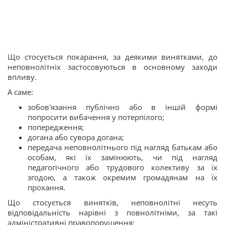
Що стосується покарання, за деякими винятками, до
неповнолітніх застосовуються в основному заходи
впливу.
А саме:
зобов'язання публічно або в іншій формі
попросити вибачення у потерпілого;
попередження;
догана або сувора догана;
передача неповнолітнього під нагляд батькам або
особам, які їх замінюють, чи під нагляд
педагогічного або трудового колективу за їх
згодою, а також окремим громадянам на їх
прохання.
Що стосується винятків, неповнолітні несуть
відповідальність нарівні з повнолітніми, за такі
адміністративні правопорушення: