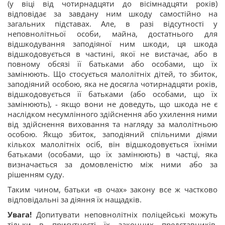
(у віці від чотирнадцяти до вісімнадцяти років)
відповідає за завдану ним шкоду самостійно на
загальних підставах. Але, в разі відсутності у
неповнолітньої особи, майна, достатнього для
відшкодування заподіяної ним шкоди, ця шкода
відшкодовується в частині, якої не вистачає, або в
повному обсязі її батьками або особами, що їх
замінюють. Що стосується малолітніх дітей, то збиток,
заподіяний особою, яка не досягла чотирнадцяти років,
відшкодовується її батьками (або особами, що їх
замінюють), - якщо вони не доведуть, що шкода не є
наслідком несумлінного здійснення або ухилення ними
від здійснення виховання та нагляду за малолітньою
особою. Якщо збиток, заподіяний спільними діями
кількох малолітніх осіб, він відшкодовується їхніми
батьками (особами, що їх замінюють) в частці, яка
визначається за домовленістю між ними або за
рішенням суду.
Таким чином, батьки «в очах» закону все ж частково
відповідальні за діяння їх нащадків.
Увага!
Допитувати неповнолітніх поліцейські можуть
тільки в присутності їх законних представників.