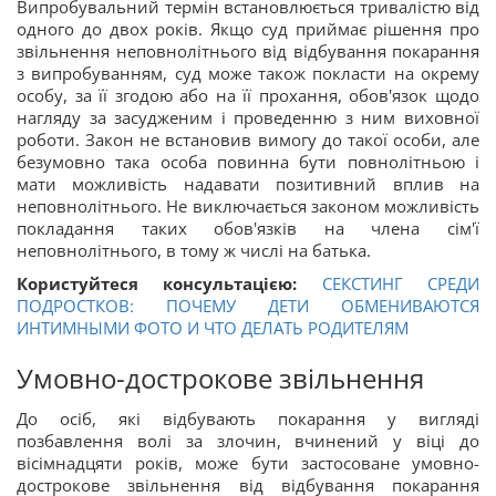
Випробувальний термін встановлюється тривалістю від
одного до двох років. Якщо суд приймає рішення про
звільнення неповнолітнього від відбування покарання
з випробуванням, суд може також покласти на окрему
особу, за її згодою або на її прохання, обов'язок щодо
нагляду за засудженим і проведенню з ним виховної
роботи. Закон не встановив вимогу до такої особи, але
безумовно така особа повинна бути повнолітньою і
мати можливість надавати позитивний вплив на
неповнолітнього. Не виключається законом можливість
покладання таких обов'язків на члена сім'ї
неповнолітнього, в тому ж числі на батька.
Користуйтеся консультацією:
СЕКСТИНГ СРЕДИ
ПОДРОСТКОВ: ПОЧЕМУ ДЕТИ ОБМЕНИВАЮТСЯ
ИНТИМНЫМИ ФОТО И ЧТО ДЕЛАТЬ РОДИТЕЛЯМ
Умовно-дострокове звільнення
До осіб, які відбувають покарання у вигляді
позбавлення волі за злочин, вчинений у віці до
вісімнадцяти років, може бути застосоване умовно-
дострокове звільнення від відбування покарання