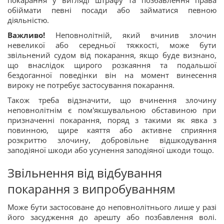
обіймати певні посади або займатися певною
діяльністю.
Важливо!
Неповнолітній, який вчинив злочин
невеликої або середньої тяжкості, може бути
звільнений судом від покарання, якщо буде визнано,
що внаслідок щирого розкаяння та подальшої
бездоганної поведінки він на момент винесення
вироку не потребує застосування покарання.
Також треба відзначити, що вчинення злочину
неповнолітнім є пом'якшувальною обставиною при
призначенні покарання, поряд з такими як явка з
повинною, щире каяття або активне сприяння
розкриттю злочину, добровільне відшкодування
заподіяної шкоди або усунення заподіяної шкоди тощо.
Звільнення від відбування
покарання з випробуванням
Може бути застосоване до неповнолітнього лише у разі
його засудження до арешту або позбавлення волі.