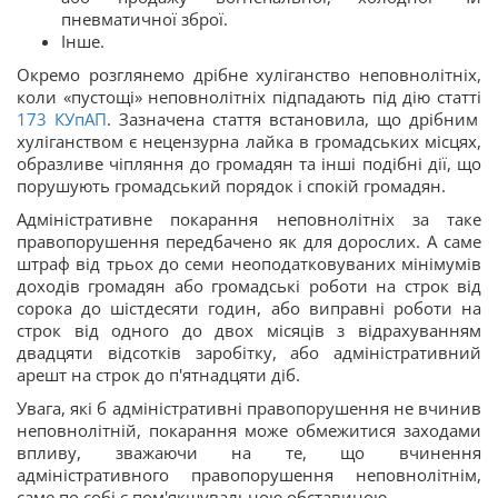
пневматичної зброї.
Інше.
Окремо розглянемо дрібне хуліганство неповнолітніх,
коли «пустощі» неповнолітніх підпадають під дію статті
173
КУпАП
. Зазначена стаття встановила, що дрібним
хуліганством є нецензурна лайка в громадських місцях,
образливе чіпляння до громадян та інші подібні дії, що
порушують громадський порядок і спокій громадян.
Адміністративне покарання неповнолітніх за таке
правопорушення передбачено як для дорослих. А саме
штраф від трьох до семи неоподатковуваних мінімумів
доходів громадян або громадські роботи на строк від
сорока до шістдесяти годин, або виправні роботи на
строк від одного до двох місяців з відрахуванням
двадцяти відсотків заробітку, або адміністративний
арешт на строк до п'ятнадцяти діб.
Увага, які б адміністративні правопорушення не вчинив
неповнолітній, покарання може обмежитися заходами
впливу, зважаючи на те, що вчинення
адміністративного правопорушення неповнолітнім,
саме по собі є пом'якшувальною обставиною.