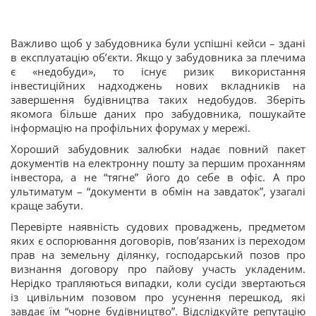
Важливо щоб у забудовника були успішні кейси – здані
в експлуатацію об’єкти. Якщо у забудовника за плечима
є «недобуди», то існує ризик використання
інвестиційних надходжень нових вкладників на
завершення будівництва таких недобудов. Зберіть
якомога більше даних про забудовника, пошукайте
інформацію на профільних форумах у мережі.
Хороший забудовник залюбки надає повний пакет
документів на електронну пошту за першим проханням
інвестора, а не “тягне” його до себе в офіс. А про
ультиматум – “документи в обмін на завдаток”, узагалі
краще забути.
Перевірте наявність судових проваджень, предметом
яких є оспорювання договорів, пов’язаних із переходом
прав на земельну ділянку, господарський позов про
визнання договору про пайову участь укладеним.
Нерідко трапляються випадки, коли сусіди звертаються
із цивільним позовом про усунення перешкод, які
завдає їм “чорне будівництво”. Відслідкуйте репутацію