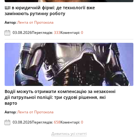
ШІ в юридичній фірмі: де технології вже
замінюють рутинну роботу
Автор:
Лента от Протокола
03.08.2026
Переглядів:
333
Коментарі:
0
Водії можуть отримати компенсацію за незаконні
дії патрульної поліції: три судові рішення, які
варто
Автор:
Лента от Протокола
03.08.2026
Переглядів:
658
Коментарі:
0
Дивитись усі статті