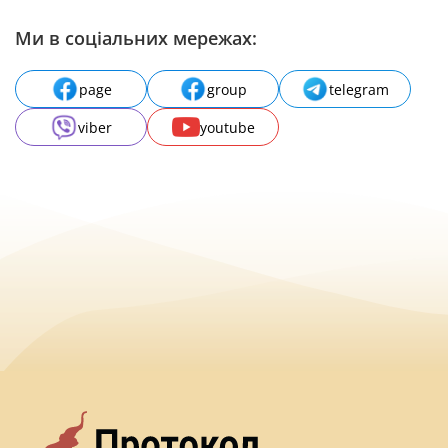
Ми в соціальних мережах:
page
group
telegram
viber
youtube