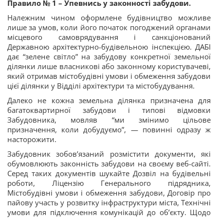
Правило № 1 – Упевнись у законності забудови.
Належним чином оформлене будівництво можливе
лише за умов, коли його початок погоджений органами
місцевого самоврядування і санкціонований
Державною архітектурно-будівельною інспекцією. ДАБІ
дає “зелене світло” на забудову конкретної земельної
ділянки лише власникові або законному користувачеві,
який отримав містобудівні умови і обмеження забудови
цієї ділянки у Відділі архітектури та містобудування.
Далеко не кожна земельна ділянка призначена для
багатоквартирної забудови і типові відмовки
Забудовника, мовляв “ми змінимо цільове
призначення, коли добудуємо”, — повинні одразу ж
насторожити.
Забудовник зобов’язаний розмістити документи, які
обумовлюють законність забудови на своєму веб-сайті.
Серед таких документів шукайте Дозвіл на будівельні
роботи, Ліцензію Генерального підрядника,
Містобудівні умови і обмеження забудови, Договір про
пайову участь у розвитку інфраструктури міста, Технічні
умови для підключення комунікацій до об’єкту. Щодо