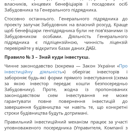
власників, кінцевих бенефіціарів і посадових осіб
Забудовника та Генерального підрядника.
Стосовно останнього. Генерального підрядника до
проекту залучає Забудовник на власний розсуд. Краще
щоб бенефіціари генпідрядника були не пов’язаними із
Забудовником особами. Діяльність Генерального
підрядника є підліцензійною, чинність ліцензій
перевіряйте у відкритих базах даних ДАБІ.
Правило № 3 – Знай куди інвестуєш.
Чинне законодавство (зокрема — Закон України «
Про
інвестиційну діяльність
») оберігає інвесторів і
забороняє будь-які форми прямого інвестування (схема
за якою інвестор передає кошти безпосередньо
Забудовнику). Проте, жодна із пропонованих
законодавством схем інвестування не може
гарантувати повне повернення інвестицій до
завершення будівництва чи навіть те, що конкретні
строки будівництва будуть дотримані.
Правильний інвестиційний механізм працює за участі
уповноваженого посередника (Управителя, Компанії з