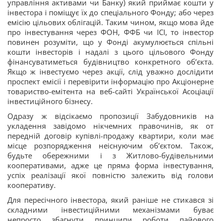
управління активами чи Банку) який приймає кошти у
інвестора і поміщує їх до спеціального Фонду; або через
емісію цільових облігацій. Таким чином, якщо мова йде
про інвестування через ФОН, ФФБ чи ІСІ, то інвестор
повинен розуміти, що у Фонді акумулюється спільні
кошти інвесторів і надалі з цього цільового Фонду
фінансуватиметься будівництво конкретного об’єкта.
Якщо ж інвестуємо через акції, слід уважно дослідити
проспект емісії і перевірити інформацію про Акціонерне
товариство-емітента на веб-сайті Української Асоціації
інвестиційного бізнесу.
Одразу ж відсікаємо пропозиції Забудовників на
укладення завідомо нікчемних правочинів, як от
передній договір купівлі-продажу квартири, коли має
місце розпорядження неіснуючим об’єктом. Також,
будьте обережними і з Житлово-будівельними
кооперативами, адже це пряма форма інвестування,
успіх реалізації якої повністю залежить від голови
кооперативу.
Для пересічного інвестора, який раніше не стикався зі
складними інвестиційними механізмами буває
непросто збагнути принципи роботи пайового