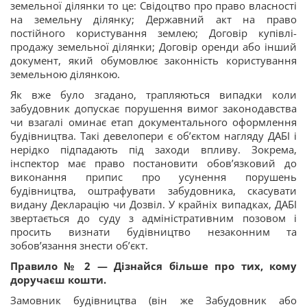
земельної ділянки то це: Свідоцтво про право власності
на земельну ділянку; Державний акт на право
постійного користування землею; Договір купівлі-
продажу земельної ділянки; Договір оренди або інший
документ, який обумовлює законність користування
земельною ділянкою.
Як вже було згадано, трапляються випадки коли
забудовник допускає порушення вимог законодавства
чи взагалі оминає етап документального оформлення
будівництва. Такі девелопери є об’єктом нагляду ДАБІ і
нерідко підпадають під заходи впливу. Зокрема,
інспектор має право постановити обов’язковий до
виконання припис про усунення порушень
будівництва, оштрафувати забудовника, скасувати
видану Декларацію чи Дозвіл. У крайніх випадках, ДАБІ
звертається до суду з адміністративним позовом і
просить визнати будівництво незаконним та
зобов’язання знести об’єкт.
Правило № 2 — Дізнайся більше про тих, кому
доручаєш кошти.
Замовник будівництва (він же Забудовник або