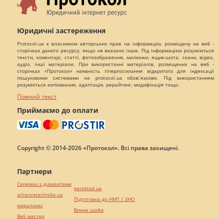
Юридичні застереження
Protocol.ua є власником авторських прав на інформацію, розміщену на веб -
сторінках даного ресурсу, якщо не вказано інше. Під інформацією розуміються
тексти, коментарі, статті, фотозображення, малюнки, ящик-шота, скани, відео,
аудіо, інші матеріали. При використанні матеріалів, розміщених на веб -
сторінках «Протокол» наявність гіперпосилання відкритого для індексації
пошуковими системами на protocol.ua обов`язкове. Під використанням
розуміється копіювання, адаптація, рерайтинг, модифікація тощо.
Повний текст
Приймаємо до оплати
Copyright © 2014-2026 «Протокол». Всі права захищені.
Партнери
Сережки з діамантами
pereklad.ua
alliancetechnika.ua
Підготовка до НМТ / ЗНО
миралинкс
Винна шафа
Веб мастер