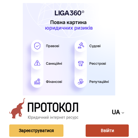
UA
Зареєструватися
Ввійти