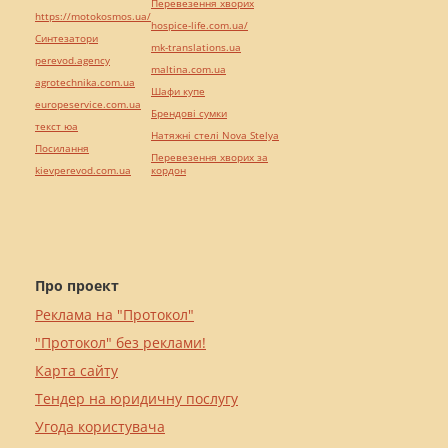
Перевезення хворих
https://motokosmos.ua/
hospice-life.com.ua/
Синтезатори
mk-translations.ua
perevod.agency
maltina.com.ua
agrotechnika.com.ua
Шафи купе
europeservice.com.ua
Брендові сумки
текст юа
Натяжні стелі Nova Stelya
Посилання
Перевезення хворих за
kievperevod.com.ua
кордон
Про проект
Реклама на "Протокол"
"Протокол" без реклами!
Карта сайту
Тендер на юридичну послугу
Угода користувача