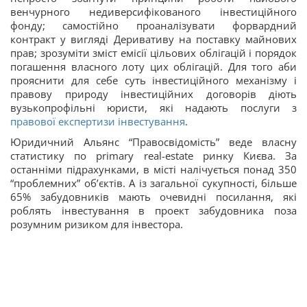
венчурного недиверсифікованого інвестиційного
фонду; самостійно проаналізувати форвардний
контракт у вигляді Деривативу на поставку майнових
прав; зрозуміти зміст емісії цільових облігацій і порядок
погашення власного лоту цих облігацій. Для того аби
прояснити для себе суть інвестиційного механізму і
правову природу інвестиційних договорів діють
вузькопрофільні юристи, які надають послуги з
правової експертизи інвестування
.
Юридичний Альянс “Правосвідомість” веде власну
статистику по primary real-estate ринку Києва. За
останніми підрахунками, в місті налічується понад 350
“проблемних” об’єктів. А із загальної сукупності, більше
65% забудовників мають очевидні посилання, які
роблять інвестування в проект забудовника поза
розумним ризиком для інвестора.