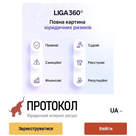
UA
Зареєструватися
Ввійти