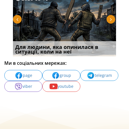
ені
Для людини, яка опинилася в
У р
ситуації, коли на неї
екс
Ми в соціальних мережах:
page
group
telegram
viber
youtube