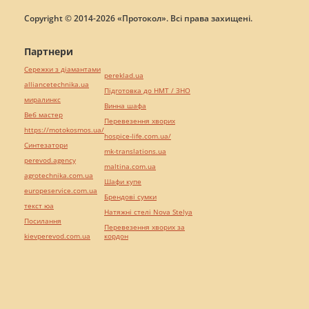
Copyright © 2014-2026 «Протокол». Всі права захищені.
Партнери
Сережки з діамантами
pereklad.ua
alliancetechnika.ua
Підготовка до НМТ / ЗНО
миралинкс
Винна шафа
Веб мастер
Перевезення хворих
https://motokosmos.ua/
hospice-life.com.ua/
Синтезатори
mk-translations.ua
perevod.agency
maltina.com.ua
agrotechnika.com.ua
Шафи купе
europeservice.com.ua
Брендові сумки
текст юа
Натяжні стелі Nova Stelya
Посилання
Перевезення хворих за
kievperevod.com.ua
кордон