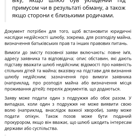
віку, якщо шлюб був укладений під
примусом чи в результаті обману, а також
якщо сторони є близькими родичами.
Документ потрібен для того, щоб встановити юридичні
наслідки недійсності шлюбу, зокрема, для розподілу майна,
визначення батьківських прав та інших правових питань.
Вимоги до змісту позовної заяви включають: повне ім’я,
адресу заявника та відповідача; опис обставин, які дають
підставу вважати шлюб недійсним; відомості про наявність
спільних дітей та майна; вказівку на підстави для визнання
шлюбу недійсним; зазначення про вимоги заявника
(наприклад, про розподіл майна або визначення місця
проживання дітей); перелік документів, що додаються.
Заяву може подати один з подружжя або обоє разом. У
випадках, коли один з подружжя не може виявити свою
волю (наприклад, внаслідок важкої хвороби), заяву може
подати опікун. Також позов може бути поданий
прокурором, якщо він вважає, що шлюб шкодить інтересам
держави або суспільства.