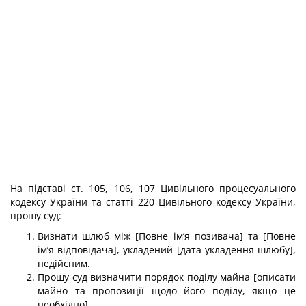
На підставі ст. 105, 106, 107 Цивільного процесуального
кодексу України та статті 220 Цивільного кодексу України,
прошу суд:
Визнати шлюб між [Повне ім’я позивача] та [Повне
ім’я відповідача], укладений [дата укладення шлюбу],
недійсним.
Прошу суд визначити порядок поділу майна [описати
майно та пропозиції щодо його поділу, якщо це
необхідно].