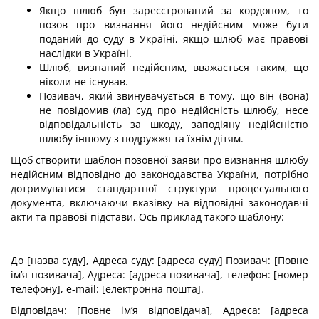
Якщо шлюб був зареєстрований за кордоном, то
позов про визнання його недійсним може бути
поданий до суду в Україні, якщо шлюб має правові
наслідки в Україні.
Шлюб, визнаний недійсним, вважається таким, що
ніколи не існував.
Позивач, який звинувачується в тому, що він (вона)
не повідомив (ла) суд про недійсність шлюбу, несе
відповідальність за шкоду, заподіяну недійсністю
шлюбу іншому з подружжя та їхнім дітям.
Щоб створити шаблон позовної заяви про визнання шлюбу
недійсним відповідно до законодавства України, потрібно
дотримуватися стандартної структури процесуального
документа, включаючи вказівку на відповідні законодавчі
акти та правові підстави. Ось приклад такого шаблону:
До [назва суду], Адреса суду: [адреса суду] Позивач: [Повне
ім’я позивача], Адреса: [адреса позивача], телефон: [номер
телефону], е-mail: [електронна пошта].
Відповідач: [Повне ім’я відповідача], Адреса: [адреса