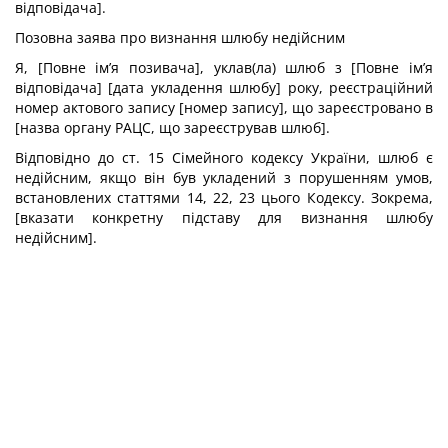
відповідача].
Позовна заява про визнання шлюбу недійсним
Я, [Повне ім’я позивача], уклав(ла) шлюб з [Повне ім’я
відповідача] [дата укладення шлюбу] року, реєстраційний
номер актового запису [номер запису], що зареєстровано в
[назва органу РАЦС, що зареєстрував шлюб].
Відповідно до ст. 15 Сімейного кодексу України, шлюб є
недійсним, якщо він був укладений з порушенням умов,
встановлених статтями 14, 22, 23 цього Кодексу. Зокрема,
[вказати конкретну підставу для визнання шлюбу
недійсним].