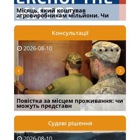
Місяць, який коштував
Огл
агровиробникам мільйони. Чи
Кра
Консультації
2026-08-10
20
:
Повістка за місцем проживання: чи
З т
можуть представн
змі
Судові рішення
2026-08-10
20