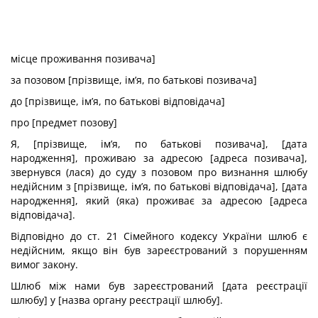
місце проживання позивача]
за позовом [прізвище, ім’я, по батькові позивача]
до [прізвище, ім’я, по батькові відповідача]
про [предмет позову]
Я, [прізвище, ім’я, по батькові позивача], [дата
народження], проживаю за адресою [адреса позивача],
звернувся (лася) до суду з позовом про визнання шлюбу
недійсним з [прізвище, ім’я, по батькові відповідача], [дата
народження], який (яка) проживає за адресою [адреса
відповідача].
Відповідно до ст. 21 Сімейного кодексу України шлюб є
недійсним, якщо він був зареєстрований з порушенням
вимог закону.
Шлюб між нами був зареєстрований [дата реєстрації
шлюбу] у [назва органу реєстрації шлюбу].