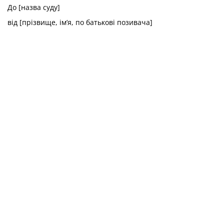
До [назва суду]
від [прізвище, ім’я, по батькові позивача]