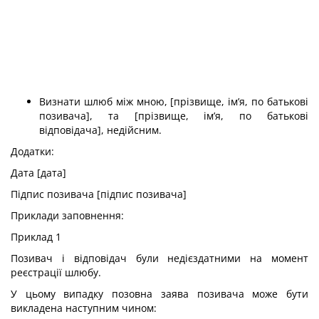
Визнати шлюб між мною, [прізвище, ім’я, по батькові
позивача], та [прізвище, ім’я, по батькові
відповідача], недійсним.
Додатки:
Дата [дата]
Підпис позивача [підпис позивача]
Приклади заповнення:
Приклад 1
Позивач і відповідач були недієздатними на момент
реєстрації шлюбу.
У цьому випадку позовна заява позивача може бути
викладена наступним чином: