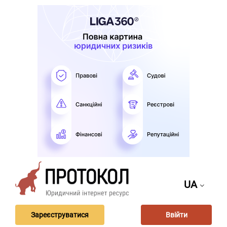
UA
Зареєструватися
Ввійти