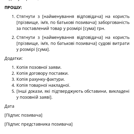
ПРОШУ:
Стягнути з [найменування відповідача] на користь
[прізвище, ім’я, по батькові позивача] заборгованість
за поставлений товар у розмірі [сума] грн.
Стягнути з [найменування відповідача] на користь
[прізвище, ім’я, по батькові позивача] судові витрати
у розмірі [сума].
Додатки:
Копія позовної заяви.
Копія договору поставки.
Копія рахунку-фактури.
Копія товарної накладної.
[Інші докази, які підтверджують обставини, викладені
у позовній заяві].
Дата
[Підпис позивача]
[Підпис представника позивача]