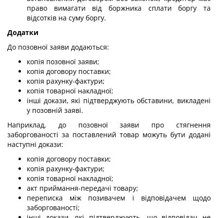
право вимагати від боржника сплати боргу та
відсотків на суму боргу.
Додатки
До позовної заяви додаються:
копія позовної заяви;
копія договору поставки;
копія рахунку-фактури;
копія товарної накладної;
інші докази, які підтверджують обставини, викладені
у позовній заяві.
Наприклад, до позовної заяви про стягнення
заборгованості за поставлений товар можуть бути додані
наступні докази:
копія договору поставки;
копія рахунку-фактури;
копія товарної накладної;
акт приймання-передачі товару;
переписка між позивачем і відповідачем щодо
заборгованості;
інші докази, які підтверджують, що відповідач не