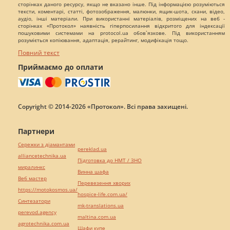
сторінках даного ресурсу, якщо не вказано інше. Під інформацією розуміються
тексти, коментарі, статті, фотозображення, малюнки, ящик-шота, скани, відео,
аудіо, інші матеріали. При використанні матеріалів, розміщених на веб -
сторінках «Протокол» наявність гіперпосилання відкритого для індексації
пошуковими системами на protocol.ua обов`язкове. Під використанням
розуміється копіювання, адаптація, рерайтинг, модифікація тощо.
Повний текст
Приймаємо до оплати
Copyright © 2014-2026 «Протокол». Всі права захищені.
Партнери
Сережки з діамантами
pereklad.ua
alliancetechnika.ua
Підготовка до НМТ / ЗНО
миралинкс
Винна шафа
Веб мастер
Перевезення хворих
https://motokosmos.ua/
hospice-life.com.ua/
Синтезатори
mk-translations.ua
perevod.agency
maltina.com.ua
agrotechnika.com.ua
Шафи купе