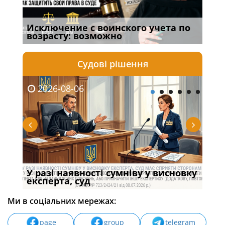
Исключение с воинского учета по
Спі
возрасту: возможно
осо
Судові рішення
2026-08-06
20
У разі наявності сумніву у висновку
Якщ
с
експерта, суд
вла
Ми в соціальних мережах:
page
group
telegram