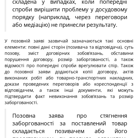
складена у випадках, коли попередні
спроби вирішити проблему у досудовому
порядку (наприклад, через переговори
або медіацію) не принесли результату.
У позовній заяві зазвичай зазначаються такі основні
елементи: повні дані сторін (позивача та відповідача), суть
позову, зміст договірних зобов’язань, обставини
порушення договору, розмір заборгованості, а також
відомості про попередні спроби врегулювати спір. Також
до позовної заяви додаються копії договору, актів
виконаних робіт або товарно-транспортних накладних,
докази проведених переговорів або кореспонденції з
відповідачем, а також інші документи, які можуть
підтвердити факт невиконання зобов’язань та розмір
заборгованості.
Позовна заява про стягнення
заборгованості за поставлений товар
складається позивачем або його