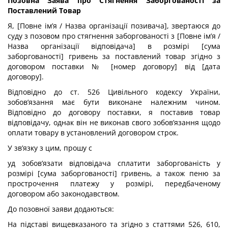
Позовна Заява про Стягнення Заборгованості за
Поставлений Товар
Я, [Повне ім’я / Назва організації позивача], звертаюся до
суду з позовом про стягнення заборгованості з [Повне ім’я /
Назва організації відповідача] в розмірі [сума
заборгованості] гривень за поставлений товар згідно з
договором поставки № [номер договору] від [дата
договору].
Відповідно до ст. 526 Цивільного кодексу України,
зобов’язання має бути виконане належним чином.
Відповідно до договору поставки, я поставив товар
відповідачу, однак він не виконав свого зобов’язання щодо
оплати товару в установлений договором строк.
У зв’язку з цим, прошу с
уд зобов’язати відповідача сплатити заборгованість у
розмірі [сума заборгованості] гривень, а також пеню за
прострочення платежу у розмірі, передбаченому
договором або законодавством.
До позовної заяви додаються:
На підставі вищевказаного та згідно з статтями 526, 610,