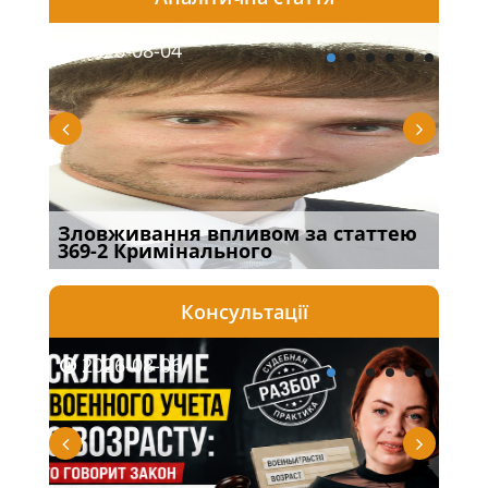
2026-08-04
20
Зловживання впливом за статтею
Пер
369-2 Кримінального
інш
Консультації
2026-08-06
20