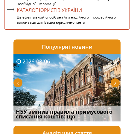
необхідної інформації
КАТАЛОГ ЮРИСТІВ УКРАЇНИ
Це ефективний спосіб знайти надійного і професійного
виконавця для Вашої юридичної мети
Популярні новини
2026-08-06
20
НБУ змінив правила примусового
Якщ
списання коштів: що
від
Аналітична стаття