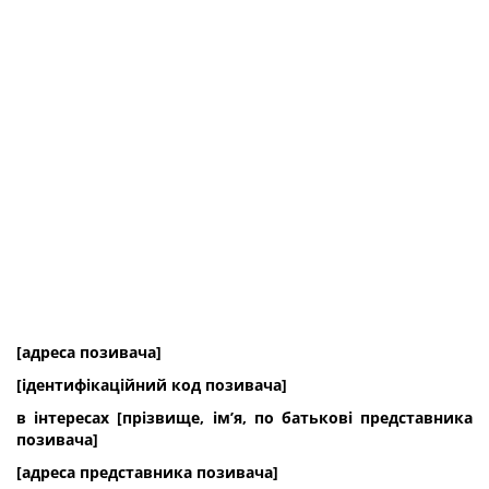
[адреса позивача]
[ідентифікаційний код позивача]
в інтересах [прізвище, ім’я, по батькові представника
позивача]
[адреса представника позивача]