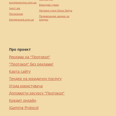
europeservice.com.ua
Брендові сумки
текст юа
Натяжні стелі Nova Stelya
Посилання
Перевезення хворих за
kievperevod.com.ua
кордон
Про проект
Реклама на "Протокол"
"Протокол" без реклами!
Карта сайту
Тендер на юридичну послугу
Угода користувача
Допомогти ресурсу "Протокол"
Кредит онлайн
iGaming Protocol