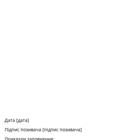
Дата [дата]
Підпис позивача [підпис позивача]
Приклади заповнення: