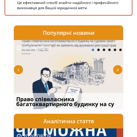
Це ефективний спосіб знайти надійного і професійного
виконавця для Вашої юридичної мети
Популярні новини
2026-08-07
20
Право співвласника
Якщ
багатоквартирного будинку на су
від
Аналітична стаття
2026-08-08
20