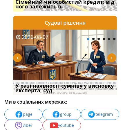
Сімейний чи особистий кредит: від
Про
чого залежить ві
пор
Судові рішення
2026-08-07
20
У разі наявності сумніву у висновку
Якщ
с
експерта, суд
вла
Ми в соціальних мережах:
page
group
telegram
viber
youtube