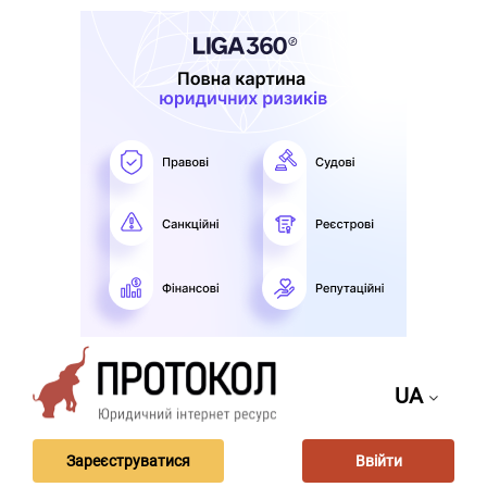
UA
Зареєструватися
Ввійти