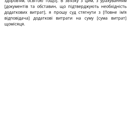
здоров’ям, освітою тощо]. В зв’язку з цим, з урахуванням
[документів та обставин, що підтверджують необхідність
додаткових витрат], я прошу суд стягнути з [Повне ім’я
відповідача] додаткові витрати на суму [сума витрат]
щомісяця.