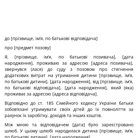
до [прізвище, ім’я, по батькові відповідача]
про [предмет позову]
Я, [прізвище, ім’я, по батькові позивача], [дата
народження], проживаю за адресою [адреса позивача],
звернувся (лася) до суду з позовом про стягнення
додаткових витрат на утримання дитини [прізвище, ім’я,
по батькові дитини], [дата народження], від [прізвище, ім’я,
по батькові відповідача], [дата народження], який (яка)
проживає за адресою [адреса відповідача].
Відповідно до ст. 185 Сімейного кодексу України батьки
зобов’язані утримувати своїх дітей до їх повноліття за
рахунок їх заробітку, доходів та інших коштів.
Між мною та відповідачем [дата] було зареєстровано
шлюб. У цьому шлюбі народилася дитина [прізвище, ім’я,
по батькові дитини], [дата народження].