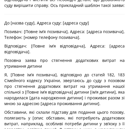
суду вирішити справу. Ось прикладний шаблон такої заяви:
До [назва суду], Адреса суду: [адреса суду]
Позивач: [Повне ім’я позивача], Адреса: [адреса позивача],
Телефон: [номер телефону позивача].
Відповідач: [Повне ім’я відповідача], Адреса: [адреса
відповідача].
Позовна заява про стягнення додаткових витрат на
утримання дитини
Я, [Повне ім’я позивача], відповідно до статей 182, 183
Сімейного кодексу України, звертаюсь до суду з позовом
про стягнення додаткових витрат на утримання нашої
спільної з [Повне ім’я відповідача] дитини [ім’я дитини], яка
народилася [дата народження дитини] і проживає разом зі
мною за адресою [адреса проживання дитини].
Обставини, які склали підставу для подання цього позову,
полягають у [опис обставин, які потребують додаткових
витрат, наприклад, особливі потреби дитини у зв’язку з її