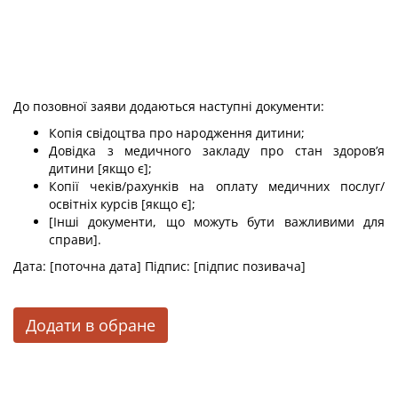
До позовної заяви додаються наступні документи:
Копія свідоцтва про народження дитини;
Довідка з медичного закладу про стан здоров’я
дитини [якщо є];
Копії чеків/рахунків на оплату медичних послуг/
освітніх курсів [якщо є];
[Інші документи, що можуть бути важливими для
справи].
Дата: [поточна дата] Підпис: [підпис позивача]
Додати в обране