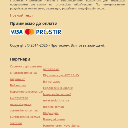
сторінках «Протокол» наявність гіперпосилання відкритого для індексації
пошуковими системами на protocol.ua обов`язкове. Під використанням
розуміється копіювання, адаптація, рерайтинг, модифікація тощо.
Повний текст
Приймаємо до оплати
Copyright © 2014-2026 «Протокол». Всі права захищені.
Партнери
Сережки з діамантами
pereklad.ua
alliancetechnika.ua
Підготовка до НМТ / ЗНО
миралинкс
Винна шафа
Веб мастер
Перевезення хворих
https://motokosmos.ua/
hospice-life.com.ua/
Синтезатори
mk-translations.ua
perevod.agency
maltina.com.ua
agrotechnika.com.ua
Шафи купе
europeservice.com.ua
Брендові сумки
текст юа
Натяжні стелі Nova Stelya