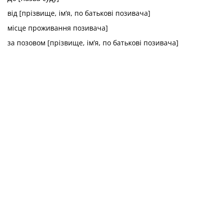
від [прізвище, ім’я, по батькові позивача]
місце проживання позивача]
за позовом [прізвище, ім’я, по батькові позивача]