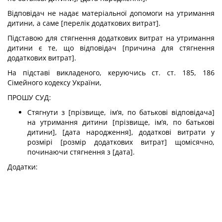
Відповідач не надає матеріальної допомоги на утримання
дитини, а саме [перелік додаткових витрат].
Підставою для стягнення додаткових витрат на утримання
дитини є те, що відповідач [причина для стягнення
додаткових витрат].
На підставі викладеного, керуючись ст. ст. 185, 186
Сімейного кодексу України,
ПРОШУ СУД:
Стягнути з [прізвище, ім’я, по батькові відповідача]
на утримання дитини [прізвище, ім’я, по батькові
дитини], [дата народження], додаткові витрати у
розмірі [розмір додаткових витрат] щомісячно,
починаючи стягнення з [дата].
Додатки: