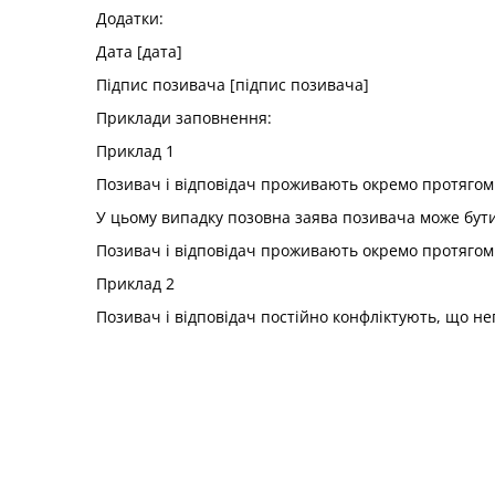
Додатки:
Дата [дата]
Підпис позивача [підпис позивача]
Приклади заповнення:
Приклад 1
Позивач і відповідач проживають окремо протягом 
У цьому випадку позовна заява позивача може бут
Позивач і відповідач проживають окремо протягом 
Приклад 2
Позивач і відповідач постійно конфліктують, що нега