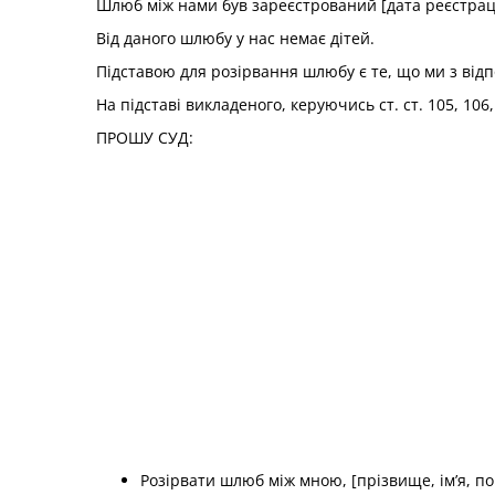
Шлюб між нами був зареєстрований [дата реєстраці
Від даного шлюбу у нас немає дітей.
Підставою для розірвання шлюбу є те, що ми з від
На підставі викладеного, керуючись ст. ст. 105, 106
ПРОШУ СУД:
Розірвати шлюб між мною, [прізвище, ім’я, по 