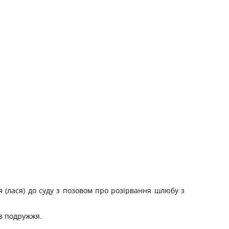
я (лася) до суду з позовом про розірвання шлюбу з
 з подружжя.