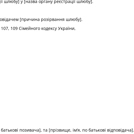
ї шлюбу] у [назва органу реєстрації шлюбу].
повідачем [причина розірвання шлюбу].
, 107, 109 Сімейного кодексу України,
батькові позивача], та [прізвище, ім’я, по батькові відповідача]