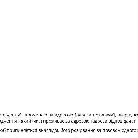
 народження], проживаю за адресою [адреса позивача], звернувс
родження], який (яка) проживає за адресою [адреса відповідача].
люб припиняється внаслідок його розірвання за позовом одного