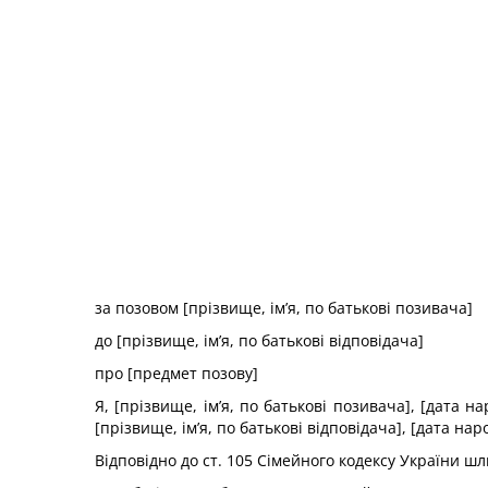
за позовом [прізвище, ім’я, по батькові позивача]
до [прізвище, ім’я, по батькові відповідача]
про [предмет позову]
Я, [прізвище, ім’я, по батькові позивача], [дата
[прізвище, ім’я, по батькові відповідача], [дата на
Відповідно до ст. 105 Сімейного кодексу України ш