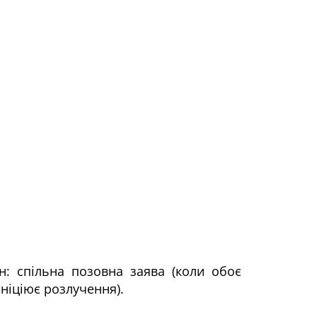
н: спільна позовна заява (коли обоє
ніціює розлучення).