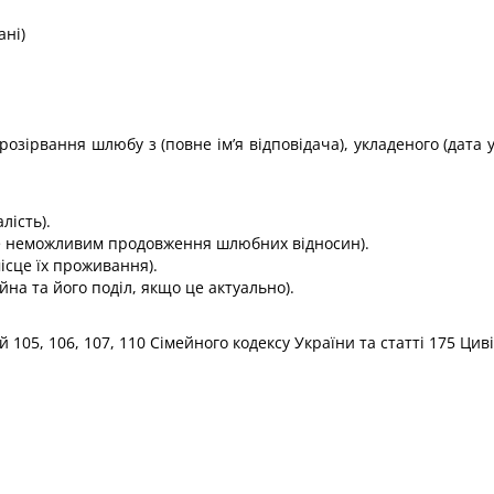
ані)
 розірвання шлюбу з (повне ім’я відповідача), укладеного (дата
лість).
єте неможливим продовження шлюбних відносин).
місце їх проживання).
айна та його поділ, якщо це актуально).
 105, 106, 107, 110 Сімейного кодексу України та статті 175 Ци