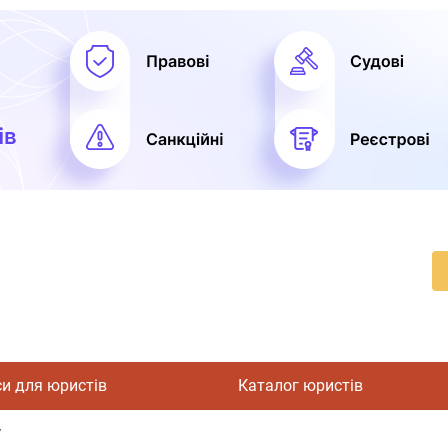
си для юристів
Каталог юристів
у