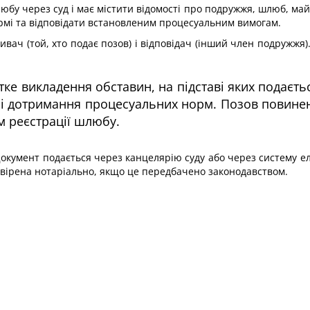
юбу через суд і має містити відомості про подружжя, шлюб, май
ормі та відповідати встановленим процесуальним вимогам.
ач (той, хто подає позов) і відповідач (інший член подружжя).
е викладення обставин, на підставі яких подаєтьс
 і дотримання процесуальних норм. Позов повинен
м реєстрації шлюбу.
Документ подається через канцелярію суду або через систему ел
авірена нотаріально, якщо це передбачено законодавством.