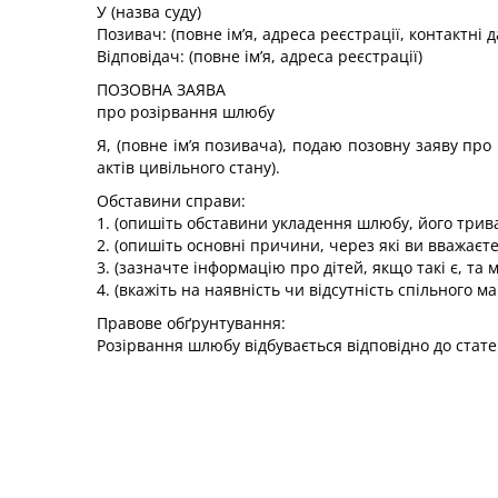
У (назва суду)
Позивач: (повне ім’я, адреса реєстрації, контактні д
Відповідач: (повне ім’я, адреса реєстрації)
ПОЗОВНА ЗАЯВА
про розірвання шлюбу
Я, (повне ім’я позивача), подаю позовну заяву про
актів цивільного стану).
Обставини справи:
1. (опишіть обставини укладення шлюбу, його трива
2. (опишіть основні причини, через які ви вважа
3. (зазначте інформацію про дітей, якщо такі є, та 
4. (вкажіть на наявність чи відсутність спільного м
Правове обґрунтування:
Розірвання шлюбу відбувається відповідно до статей