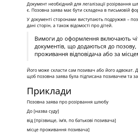
Документ необхідний для легалізації розірвання шл
є. Позовна заява має бути складена в письмовій ф
У документі сторонами виступають подружжя – позив
дані сторін, а також відомості про дітей.
Вимоги до оформлення включають чітк
документів, що додаються до позову,
проживання відповідача або за місце
Його може скласти сам позивач або його адвокат. 
щоб позовна заява була підписана позивачем та з
Приклади
Позовна заява про розірвання шлюбу
До [назва суду]
від [прізвище, ім’я, по батькові позивача]
місце проживання позивача]