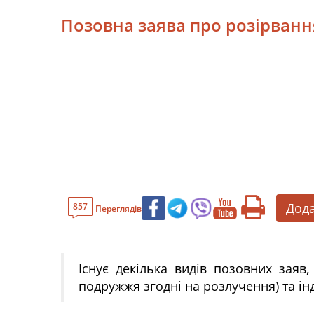
Позовна заява про розірван
Дода
857
Переглядів
Існує декілька видів позовних заяв
подружжя згодні на розлучення) та ін