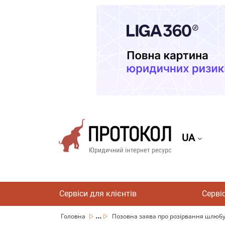
UA
Сервіси для клієнтів
Серві
...
Головна
Позовна заява про розірвання шлюб