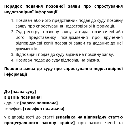
Порядок подання позовної заяви про спростування
недостовірної інформації
Позивач або його представник подає до суду позовну
заяву про спростування недостовірної інформації.
Суд реєструє позовну заяву та видає позивачеві або
його представнику повідомлення про вручення
відповідачеві копії позовної заяви та доданих до неї
документів.
Відповідач подає до суду відзив на позовну заяву.
Позивач подає до суду відповідь на відзив.
Позовна заява до суду про спростування недостовірної
інформації
До [назва суду]
від
[ПІБ позивача]
адреса:
[адреса позивача]
телефон:
[телефон позивача]
у відповідності до статті
[вказівка на відповідну статтю
процесуального закону країни]
про захист честі та