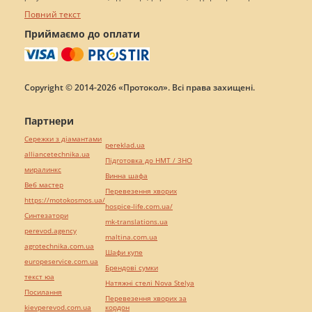
Повний текст
Приймаємо до оплати
Copyright © 2014-2026 «Протокол». Всі права захищені.
Партнери
Сережки з діамантами
pereklad.ua
alliancetechnika.ua
Підготовка до НМТ / ЗНО
миралинкс
Винна шафа
Веб мастер
Перевезення хворих
https://motokosmos.ua/
hospice-life.com.ua/
Синтезатори
mk-translations.ua
perevod.agency
maltina.com.ua
agrotechnika.com.ua
Шафи купе
europeservice.com.ua
Брендові сумки
текст юа
Натяжні стелі Nova Stelya
Посилання
Перевезення хворих за
kievperevod.com.ua
кордон