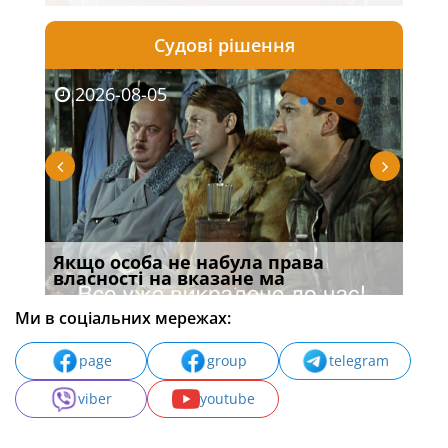
Судові рішення
2026-08-05
20
ання
Якщо особа не набула права
Дії
власності на вказане ма
Укр
Ми в соціальних мережах:
page
group
telegram
viber
youtube