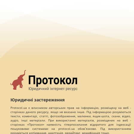
Юридичні застереження
Protocol.ua є власником авторських прав на інформацію, розміщену на веб -
сторінках даного ресурсу, якщо не вказано інше. Під інформацією розуміються
тексти, коментарі, статті, фотозображення, малюнки, ящик-шота, скани, відео,
аудіо, інші матеріали. При використанні матеріалів, розміщених на веб -
сторінках «Протокол» наявність гіперпосилання відкритого для індексації
пошуковими системами на protocol.ua обов`язкове. Під використанням
розуміється копіювання, адаптація, рерайтинг, модифікація тощо.