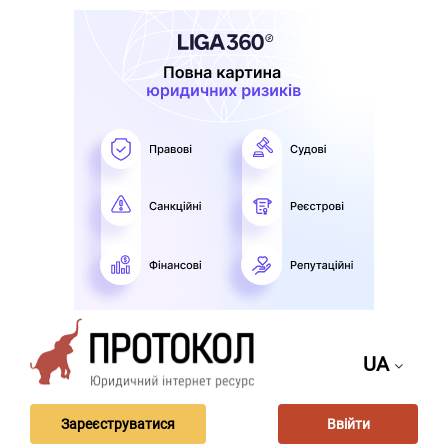
UA
Зареєструватися
Ввійти