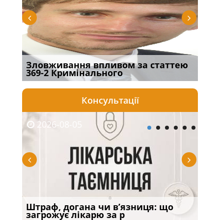
Зловживання впливом за статтею
Пер
369-2 Кримінального
інш
Консультації
2026-08-05
20
ану:
Штраф, догана чи в’язниця: що
Чи 
загрожує лікарю за р
роц