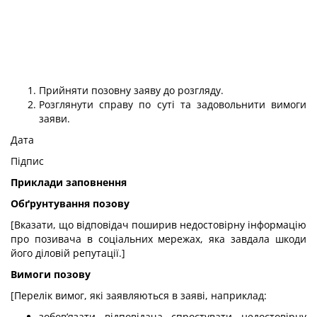
Прийняти позовну заяву до розгляду.
Розглянути справу по суті та задовольнити вимоги
заяви.
Дата
Підпис
Приклади заповнення
Обґрунтування позову
[Вказати, що відповідач поширив недостовірну інформацію
про позивача в соціальних мережах, яка завдала шкоди
його діловій репутації.]
Вимоги позову
[Перелік вимог, які заявляються в заяві, наприклад:
зобов’язати відповідача спростувати недостовірну