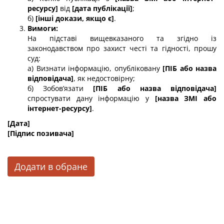
ресурсу]
від
[дата публікації]
;
б)
[інші докази, якщо є]
.
Вимоги:
На підставі вищевказаного та згідно із
законодавством про захист честі та гідності, прошу
суд:
а) Визнати інформацію, опубліковану
[ПІБ або назва
відповідача]
, як недостовірну;
б) Зобов’язати
[ПІБ або назва відповідача]
спростувати дану інформацію у
[назва ЗМІ або
інтернет-ресурсу]
.
[Дата]
[Підпис позивача]
Додати в обране