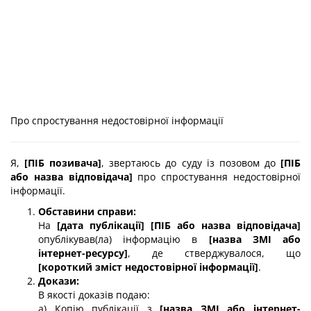
Про спростування недостовірної інформації
Я,
[ПІБ позивача]
, звертаюсь до суду із позовом до
[ПІБ
або назва відповідача]
про спростування недостовірної
інформації.
Обставини справи:
На
[дата публікації]
[ПІБ або назва відповідача]
опублікував(ла) інформацію в
[назва ЗМІ або
інтернет-ресурсу]
, де стверджувалося, що
[короткий зміст недостовірної інформації]
.
Докази:
В якості доказів подаю:
а) Копію публікації з
[назва ЗМІ або інтернет-