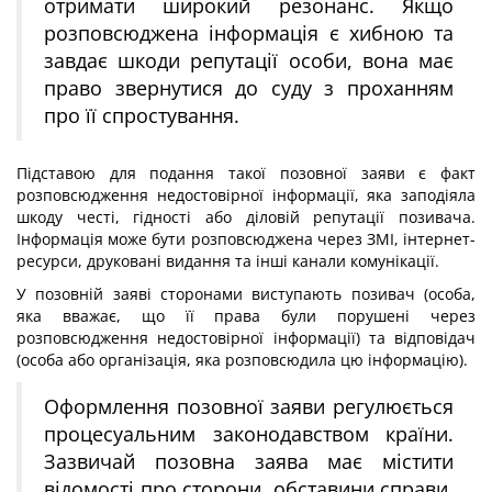
отримати широкий резонанс. Якщо
розповсюджена інформація є хибною та
завдає шкоди репутації особи, вона має
право звернутися до суду з проханням
про її спростування.
Підставою для подання такої позовної заяви є факт
розповсюдження недостовірної інформації, яка заподіяла
шкоду честі, гідності або діловій репутації позивача.
Інформація може бути розповсюджена через ЗМІ, інтернет-
ресурси, друковані видання та інші канали комунікації.
У позовній заяві сторонами виступають позивач (особа,
яка вважає, що її права були порушені через
розповсюдження недостовірної інформації) та відповідач
(особа або організація, яка розповсюдила цю інформацію).
Оформлення позовної заяви регулюється
процесуальним законодавством країни.
Зазвичай позовна заява має містити
відомості про сторони, обставини справи,