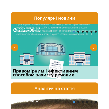
Популярні новини
2026-08-05
20
х
Правомірним і ефективним
Суд
способом захисту речових
вій
Аналітична стаття
2026-08-04
20