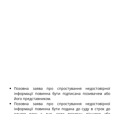
Позовна заява про спростування недостовірної
інформації повинна бути підписана позивачем або
його представником.
Позовна заява про спростування недостовірної
інформації повинна бути подана до суду в строк до
одного року з дня, коли позивач дізнався або