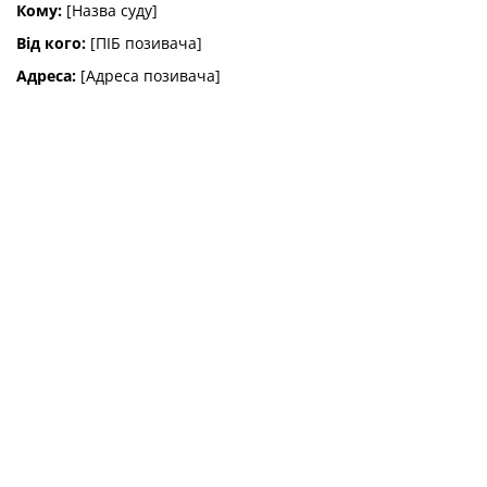
Кому:
[Назва суду]
Від кого:
[ПІБ позивача]
Адреса:
[Адреса позивача]