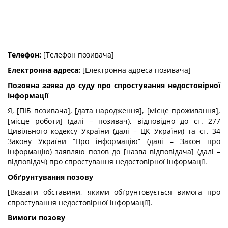
Телефон:
[Телефон позивача]
Електронна адреса:
[Електронна адреса позивача]
Позовна заява до суду про спростування недостовірної
інформації
Я, [ПІБ позивача], [дата народження], [місце проживання],
[місце роботи] (далі – позивач), відповідно до ст. 277
Цивільного кодексу України (далі – ЦК України) та ст. 34
Закону України “Про інформацію” (далі – Закон про
інформацію) заявляю позов до [назва відповідача] (далі –
відповідач) про спростування недостовірної інформації.
Обґрунтування позову
[Вказати обставини, якими обґрунтовується вимога про
спростування недостовірної інформації].
Вимоги позову