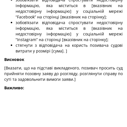
інформацію, яка міститься в [вказівник на
недостовірну інформацію] у соціальній мережі
“Facebook” на сторінці [вказівник на сторінку];
зобов’язати відповідача спростувати недостовірну
інформацію, яка міститься в [вказівник на
недостовірну інформацію] у соціальній мережі
“Instagram” на сторінці [вказівник на сторінку];
стягнути з відповідача на користь позивача судові
витрати у розмірі [сума]. ]
Висновок
[Вказати, що на підставі викладеного, позивач просить суд
прийняти позовну заяву до розгляду, розглянути справу по
суті та задовольнити вимоги заяви.]
Важливо: